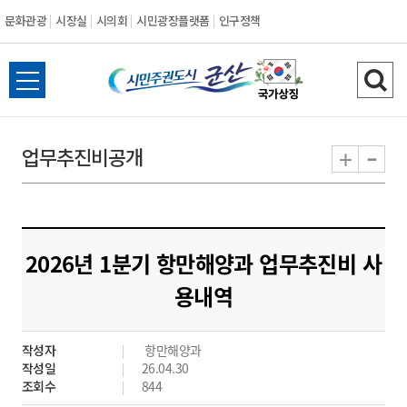
문화관광
시장실
시의회
시민광장플랫폼
인구정책
시
전
검
민
체
색
메
하
-
+
업무추진비공개
주
뉴
기
열
권
기
도
2026년 1분기 항만해양과 업무추진비 사
시
용내역
군
작성자
항만해양과
산
작성일
26.04.30
조회수
844