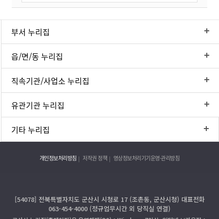
부서 누리집
읍/면/동 누리집
직속기관/사업소 누리집
유관기관 누리집
기타 누리집
개인정보처리방침
저작권 정책
영상정보처리기기운영·관리방침
[54078] 전북특별자치도 군산시 시청로 17 (조촌동, 군산시청) 대표전화
063-454-4000 (정규업무시간 외 당직실 연결)