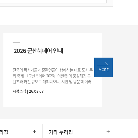
2026 군산북페어 안내
전국의 독서가들과 출판인들이 함께하는 대표 도서 문
MORE
화 축제 「군산북페어 2026」이한층 더 풍성해진 콘
텐츠와 커진 규모로 개최되오니, 시민 및 방문객 여러
분의 많은 관심과 참여 바랍니다.□ 행사 개요행사 기
시정소식 | 26.08.07
간: 2026. 8. 28.
리집
기타 누리집