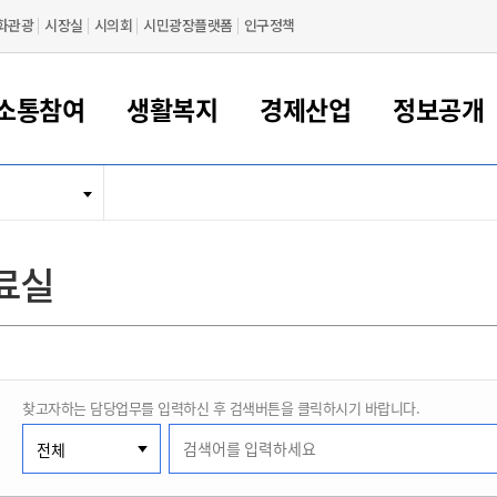
화관광
시장실
시의회
시민광장플랫폼
인구정책
소통참여
생활복지
경제산업
정보공개
새만금 해양거점도시 군산
정보공개 목록/청구
시민참여서비스
여권 민원
기업지원
교육
군산시 소개
군산시 관할권 주요논리
각종 신고/민원
사전정보공표
일자리/창업
차량 민원
상하수도
시청안내
새만금 관할구역 결
주민등록/인감/가
교통안내
기업목록
인사운영
SNS소식
여권발급안내
시민광장플랫폼
교육지원
투자기업 인센티브
정보공개 목록/청구
군산 현황
차량등록사업소 안내
하수도 계획
군산시 명장
사전정보공표
청사종합안내
주민등록/인감/가
시내버스
일반기업 목록
2022년도 통계
조직도
료실
여권 서식
시장에게 바란다
평생교육
기업지원정책
군산의 역사
차량 신규/이전 등록
상수도시설
구인구직
수시공표
전화번호안내
각종서식
택시
사회적경제기업
2023년도 통계
업무
나의민원
학자금대출이자지원
경제 공지/서식
수상현황
저당권 설정/말소 등록
수질검사
청년뜰(청년센터/창업센터)
부서별 팩스번호
시외버스/고속버스
공장 검색
2024년도 통계
부서소
나도한마디
우리아이 꿈탐험 지원사업
기업애로해소SOS
자연지리특성
등록원부 열람/발급
상수도/하수도 요금
시청 오시는 길
철도/항공
2025년도 통계
부서별 
군산시사회적경제지원센터
칭찬합시다
시민정보화교육
강소연구개발특구
행정구역/행정지도
자동차 등록 서식
요금조회납부시스템
여객선
찾고자하는 담당업무를 입력하신 후 검색버튼을 클릭하시기 바랍니다.
설문조사
부모학교예약시스템
자매결연/국제협력 도시
자동차 과태료 조회 및 납부
공공하수처리시설
교통 관련사이트
일자리 지원사업
자원봉사참여
군산어린이시청
군산의 상징
자동차 정기(종합)검사 기
주정차단속 문자알
일자리지원센터
간조회 및 검사예약
스
전자민원창
적극행정
디지털배움터