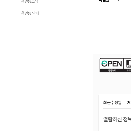
읍면동소식
읍면동 안내
최근수정일
20
열람하신
정보