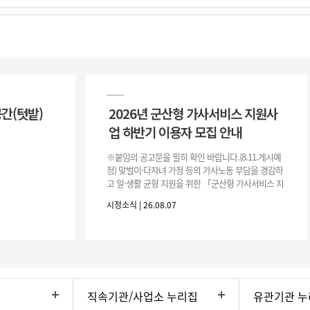
공간(텃밭)
2026년 군산형 가사서비스 지원사
업 하반기 이용자 모집 안내
※붙임의 공고문을 필히 확인 바랍니다.(8.11.게시예
정) 맞벌이·다자녀 가정 등의 가사노동 부담을 경감하
고 일·생활 균형 지원을 위한 「군산형 가사서비스 지
원사업」하반기 이용자를 다음과 같이 추가 모집하오
시정소식 | 26.08.07
니 많은 참여 바랍니다. 1
직속기관/사업소 누리집
유관기관 누