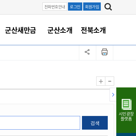
전화번호안내
로그인
회원가입
군산새만금
군산소개
전북소개
정 대응
족관계
부서/업무
RE100의 중심 새만금
도시/공원/주택
산업인프라
정책실명제
토지/건축
읍면동 안내
군산새만금 홍보 영상
조직운영6대지표
농업/축산업
도시재생
지방세
족관계
도시계획/지구단위계획
군산국가산업단지
정책실명제 안내
지방세
도시재생사업
민선8기 농업비전/발전방
공무원 정원
향
-
+
공원녹지
군산2국가산업단지
국민신청실명제안내
지방세환급금신청
도시재생(현장)지원센터
과장급이상 상위직 비율
농산물 유통
식
주택
새만금산업단지
정책실명제 중점관리 대상
지방세 상담챗봇
도시재생시설 현황
공무원 1인당 주민수
가축방역
자료실
자유무역지역
도시재생 공지/행사
현장공무원 비율
동물복지
지방산업단지
재정규모대비 인건비운영
시민광장
농공단지
실국본부수
플랫폼
검색
림 서비
산업단지 지도
내고장 알리미
구
항만/여객/공항/철도/컨벤