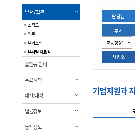
림
계약정보공개
전화번호안내
전화번호안내
전화번호안내
전화번호안내
전화번호안내
전화번호안내
전화번호안내
전화번호안내
군산시보
장사정보
열
부서/업무
담당관
입찰/계약정보
읍면동소식
주민복지 안내서
주요시책
림
수산업
찾아오시는길
찾아오시는길
찾아오시는길
찾아오시는길
찾아오시는길
찾아오시는길
찾아오시는길
찾아오시는길
조직도
용역과제
민원편의제도
웹진 열린군산
시정계획
부서
어업현황
업무
타기관소식
민원 1회방문 처리제
주요업무
수산물 안전정보
부서소식
어디서나 민원처리제
시정백서
군산수산물 소비촉진행사
부서별 자료실
상품권 구매 사용 및 관리
사업소
사전심사 청구제도
군산 특화 수산물
열
읍면동 안내
민원인 후견인제
림
복합민원 상담예약제
열
주요시책
폐업신고 원스톱서비스
림
기업지원과 
열
예산/재정
납세자 보호관제도
림
『안심상속』 원스톱 서비
열
스
법률정보
림
열
통계정보
림