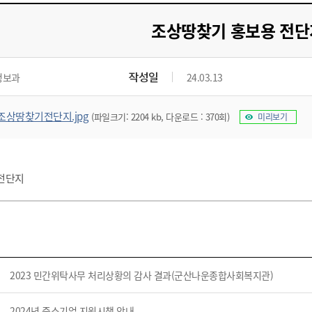
기부자 예우제
기부자 명예의 전당
조상땅찾기 홍보용 전단
기금사업
군산시 답례품
작성일
정보과
24.03.13
고향사랑기부제 소식
조상땅찾기전단지.jpg
(파일크기: 2204 kb, 다운로드 : 370회)
미리보기
전단지
2023 민간위탁사무 처리상황의 감사 결과(군산나운종합사회복지관)
2024년 중소기업 지원시책 안내