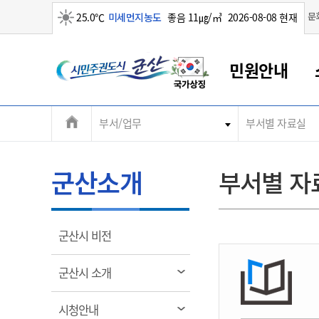
맑음
문
25.0℃
미세먼지농도
좋음 11㎍/㎥
2026-08-08 현재
시
민원안내
민
전
부서/업무
부서별 자료실
군산새만금
민원안내
소통참여
생활복지
경제산업
정보공개
군산소개
전북소개
주
군산에서 시작되는 새만금
전북특별자치도 소개
군산사랑상품권
민원창구안내
정보공개제도
복지/보건
시정알림
군산시 비전
체
권
민원이용안내
시정소식
인구정책
상품권 안내
제도안내
전북특별자치도란?
메
군산소개
부서별 자
민원수수료
시험/채용
통합돌봄
상품권 공지사항
비공개대상정보
전북특별자치도 용어 Q&A
뉴
도
종합민원창구
보도자료
주민복지
상품권 Q&A
불복구제절차
자료실
시
아름다운 배려창구
행사안내
아동/청소년
상품권 이용규약
수수료
열
군산시 비전
홍보영상 게시판
토지정보민원창구
행사일정표
여성/가족
판매대행점 조회
정보공개서식
림
군
대표전화
대표전화
대표전화
대표전화
대표전화
대표전화
대표전화
대표전화
063-454-4000
063-454-4000
063-454-4000
063-454-4000
063-454-4000
063-454-4000
063-454-4000
063-454-4000
열
군산시 소개
무인민원발급기
교육안내
노인복지
지류상품권 재고조회
림
산
보건소식
장애인복지
부서 및 담당자 연락처
부서 및 담당자 연락처
부서 및 담당자 연락처
부서 및 담당자 연락처
부서 및 담당자 연락처
부서 및 담당자 연락처
부서 및 담당자 연락처
부서 및 담당자 연락처
열
시청안내
고시공고
사회서비스(바우처)