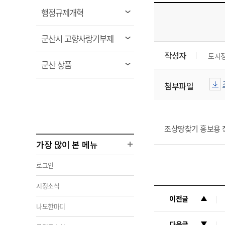
열
행정규제개혁
림
열
군산시 고향사랑기부제
림
작성자
토지
열
군산 상품
림
첨부파일
조상땅찾기 홍보용 
가장 많이 본 메뉴
로그인
시정소식
이전글
나도한마디
다음글