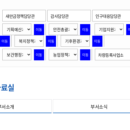
위원회 현황
공공데이터 개방
업무추진비공
군산시 무상교통
공부의 명수
정부24
위원회 명단공개
공공데이터 개방
새만금정책담당관
감사담당관
인구대응담당관
예산/재정
법률정보
국민신문고
건설
부동산
에너지
환경
청소
위생
위원회 회의록 공개
공공데이터 수요조사
민원편람/서식
한눈에 서비스
전자가족관계등록
예산안내
조례규칙 입법예고
경제동향
이동
이동
도로/가로등
부동산 정보
태양광
환경선언문
청소정보
공중위생
재정공시
조례규칙 입법예고(구)
물가정보
자전거
주소/건축/지적/지리정보
가스/석유
인터넷등기소
이동
이동
이동
환경기본정보
대형폐기물 배출신고
위생용품 제조업
결산보고서
법률정보 관련사이트
사회조사
조상땅찾기
국세청홈택스
화학물질 관리지도
공모사업
생활쓰레기 처리요령
식품위생
차량등록사업소
이동
이동
중기지방재정계획
사업체조
위택스
미세먼지 대응
음식물쓰레기 처리요령
문화 콘텐츠업
투자심사
통계연보
부동산통합민원
환경영향평가
폐기물 처리시설 현황
예산낭비신고
청년통계
체육
공공데이터포털
석면해체 건축물정보
보조금 부정수급 신고
주민등록
자료실
새올전자민원창구
체육시설 안내
환경오염업소 공개
공유재산
체류외국
군산시체육회
환경 관련사이트
재정용어사전
부서소개
부서소식
생활체육 공지
군산시 고향사랑기부제
고향사랑기부제 소개
군산상품