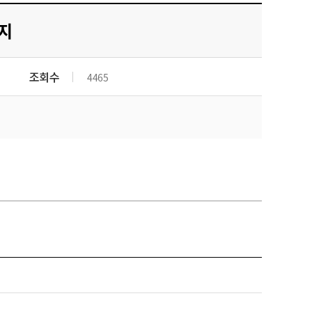
농기계 종합보험
지
조회수
4465