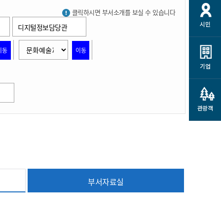
개
재정정보 공개
공공저작물
션
클릭하시면 부서소개를 보실 수 있습니다
시민
디지털정보담당관
통계정보
행정규제개혁
소상공인 지원
민방위/재난안전
시스템
행정규제개혁안내
이동
이동
고유가 피해지원금
민방위
규제신문고
군산사랑배달 배달의명수
기업
재난안전
규제입증요청
카드수수료 지원
풍수해보험
사
규제정보포털
소상공인지원
재해예방
관광객
관련기관 안내
군산시착한가격업소
시민대상보험
통계
영조물 배상보험
인 현황
군산시민 안전보험
부서자료실
군산시민 자전거보험
군산 상품
농업인안전보험 농가부담
 가이드북
금 지원사업