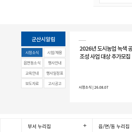
군산시알림
2026년 도시농업 녹색 
시정소식
시험/채용
조성 사업 대상 추가모집
(municipal
읍면동소식
행사안내
news)
교육안내
행사일정표
보도자료
고시공고
시정소식 | 26.08.07
부서 누리집
읍/면/동 누리집