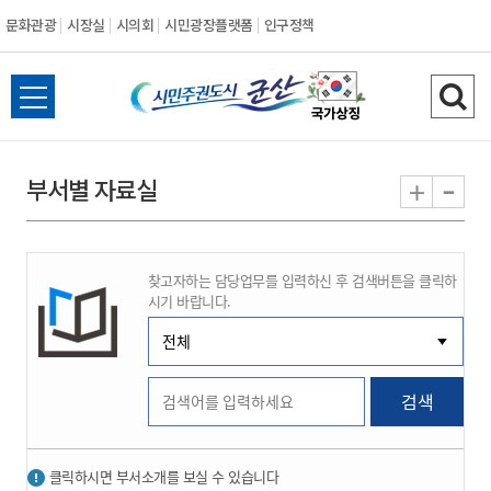
문화관광
시장실
시의회
시민광장플랫폼
인구정책
시
전
검
민
체
색
메
하
-
+
부서별 자료실
주
뉴
기
열
권
기
찾고자하는 담당업무를 입력하신 후 검색버튼을 클릭하
도
시기 바랍니다.
시
군
검색
산
클릭하시면 부서소개를 보실 수 있습니다