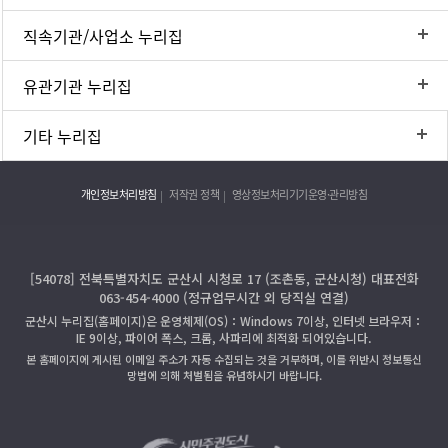
직속기관/사업소 누리집
유관기관 누리집
기타 누리집
개인정보처리방침
저작권 정책
영상정보처리기기운영·관리방침
[54078] 전북특별자치도 군산시 시청로 17 (조촌동, 군산시청) 대표전화
063-454-4000 (정규업무시간 외 당직실 연결)
군산시 누리집(홈페이지)은 운영체제(OS)：Windows 7이상, 인터넷 브라우저：
IE 9이상, 파이어 폭스, 크롬, 사파리에 최적화 되어있습니다.
본 홈페이지에 게시된 이메일 주소가 자동 수집되는 것을 거부하며, 이를 위반시 정보통신
망법에 의해 처벌됨을 유념하시기 바랍니다.