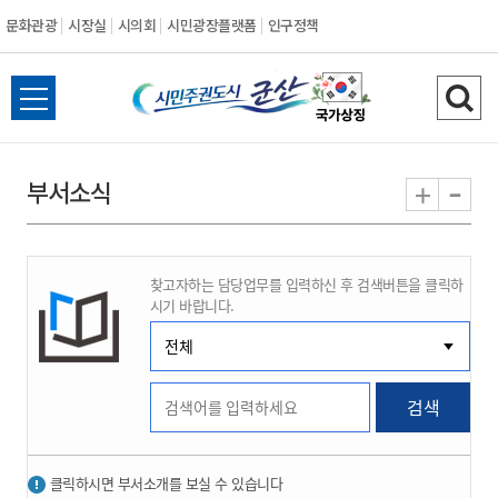
문화관광
시장실
시의회
시민광장플랫폼
인구정책
시
전
검
민
체
색
메
하
-
+
부서소식
주
뉴
기
열
권
기
찾고자하는 담당업무를 입력하신 후 검색버튼을 클릭하
도
시기 바랍니다.
시
군
검색
산
클릭하시면 부서소개를 보실 수 있습니다