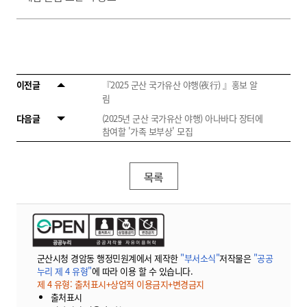
이전글
『2025 군산 국가유산 야행(夜行) 』홍보 알
림
다음글
(2025년 군산 국가유산 야행) 아나바다 장터에
참여할 '가족 보부상' 모집
목록
군산시청 경암동 행정민원계에서 제작한
"부서소식"
저작물은
"공공
누리 제 4 유형"
에 따라 이용 할 수 있습니다.
제 4 유형: 출처표시+상업적 이용금지+변경금지
출처표시