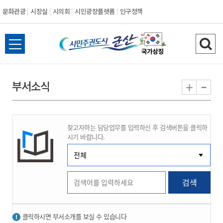
문화관광
시장실
시의회
시민광장플랫폼
인구정책
시
전
검
민
체
색
메
하
-
+
부서소식
주
뉴
기
열
권
기
찾고자하는 담당업무를 입력하신 후 검색버튼을 클릭하
도
시기 바랍니다.
시
군
검색
산
클릭하시면 부서소개를 보실 수 있습니다