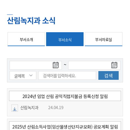
산림녹지과 소식
부서소개
부서자료실
부서소식
검
검
~
색
색
시
종
작
료
일
일
2024년 임업 산림 공익직접지불금 등록신청 알림
산림녹지과
24.04.19
2025년 산림소득사업(임산물생산단지규모화) 공모계획 알림