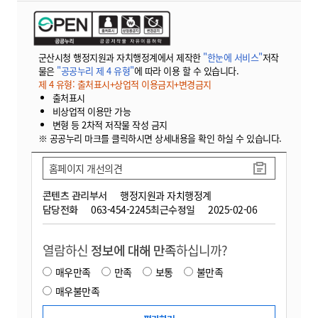
군산시청 행정지원과 자치행정계에서 제작한
"한눈에 서비스"
저작
물은
"공공누리 제 4 유형"
에 따라 이용 할 수 있습니다.
제 4 유형: 출처표시+상업적 이용금지+변경금지
출처표시
비상업적 이용만 가능
변형 등 2차적 저작물 작성 금지
※ 공공누리 마크를 클릭하시면 상세내용을 확인 하실 수 있습니다.
홈페이지 개선의견
콘텐츠 관리부서
행정지원과 자치행정계
담당전화
063-454-2245
최근수정일
2025-02-06
열람하신
정보에 대해 만족
하십니까?
매우만족
만족
보통
불만족
매우불만족