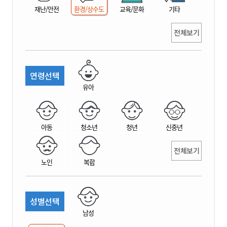
재난/안전
환경/상수도
교육/문화
기타
전체보기
연령선택
유아
아동
청소년
청년
신중년
전체보기
노인
복합
성별선택
남성