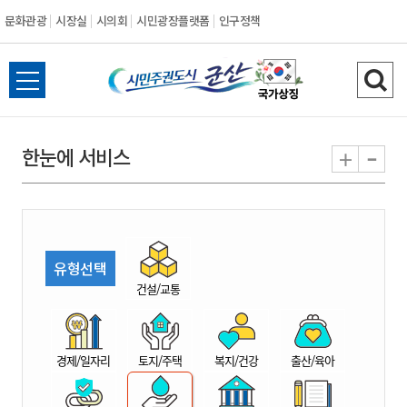
문화관광
시장실
시의회
시민광장플랫폼
인구정책
시
전
검
민
체
색
메
하
-
+
한눈에 서비스
주
뉴
기
열
권
기
도
유형선택
시
건설/교통
군
경제/일자리
토지/주택
복지/건강
출산/육아
산