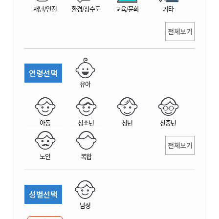
재난/안전
환경/상수도
교육/문화
기타
전체보기
연령선택
유아
아동
청소년
청년
신중년
전체보기
노인
복합
성별선택
남성