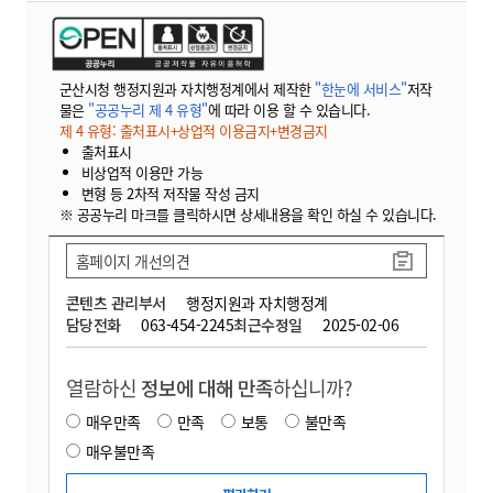
군산시청 행정지원과 자치행정계에서 제작한
"한눈에 서비스"
저작
물은
"공공누리 제 4 유형"
에 따라 이용 할 수 있습니다.
제 4 유형: 출처표시+상업적 이용금지+변경금지
출처표시
비상업적 이용만 가능
변형 등 2차적 저작물 작성 금지
※ 공공누리 마크를 클릭하시면 상세내용을 확인 하실 수 있습니다.
홈페이지 개선의견
콘텐츠 관리부서
행정지원과 자치행정계
담당전화
063-454-2245
최근수정일
2025-02-06
열람하신
정보에 대해 만족
하십니까?
매우만족
만족
보통
불만족
매우불만족