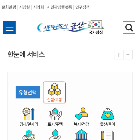
문화관광
시장실
시의회
시민광장플랫폼
인구정책
시
전
검
민
체
색
메
하
-
+
한눈에 서비스
주
뉴
기
열
권
기
도
유형선택
시
건설/교통
군
경제/일자리
토지/주택
복지/건강
출산/육아
산