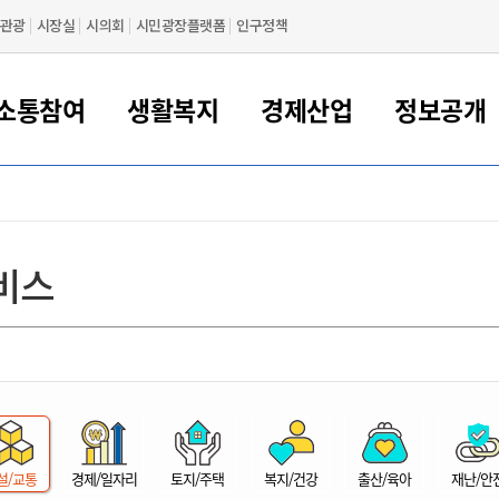
관광
시장실
시의회
시민광장플랫폼
인구정책
소통참여
생활복지
경제산업
정보공개
새만금 해양거점도시 군산
정보공개 목록/청구
시민참여서비스
여권 민원
기업지원
교육
군산시 소개
군산시 관할권 주요논리
각종 신고/민원
사전정보공표
일자리/창업
차량 민원
상하수도
시청안내
새만금 관할구역 결
주민등록/인감/가
교통안내
기업목록
인사운영
SNS소식
여권발급안내
시민광장플랫폼
교육지원
투자기업 인센티브
정보공개 목록/청구
군산 현황
차량등록사업소 안내
하수도 계획
군산시 명장
사전정보공표
청사종합안내
주민등록/인감/가
시내버스
일반기업 목록
2022년도 통계
조직도
비스
여권 서식
시장에게 바란다
평생교육
기업지원정책
군산의 역사
차량 신규/이전 등록
상수도시설
구인구직
수시공표
전화번호안내
각종서식
택시
사회적경제기업
2023년도 통계
업무
나의민원
학자금대출이자지원
경제 공지/서식
수상현황
저당권 설정/말소 등록
수질검사
청년뜰(청년센터/창업센터)
부서별 팩스번호
시외버스/고속버스
공장 검색
2024년도 통계
부서소
나도한마디
우리아이 꿈탐험 지원사업
기업애로해소SOS
자연지리특성
등록원부 열람/발급
상수도/하수도 요금
시청 오시는 길
철도/항공
2025년도 통계
부서별 
군산시사회적경제지원센터
칭찬합시다
시민정보화교육
강소연구개발특구
행정구역/행정지도
자동차 등록 서식
요금조회납부시스템
여객선
설문조사
부모학교예약시스템
자매결연/국제협력 도시
자동차 과태료 조회 및 납부
공공하수처리시설
교통 관련사이트
일자리 지원사업
자원봉사참여
군산어린이시청
군산의 상징
자동차 정기(종합)검사 기
주정차단속 문자알
일자리지원센터
설/교통
경제/일자리
토지/주택
복지/건강
출산/육아
재난/안
간조회 및 검사예약
스
전자민원창
적극행정
디지털배움터