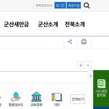
전화번호안내
로그인
회원가입
군산새만금
군산소개
전북소개
정 대응
족관계
부서/업무
RE100의 중심 새만금
도시/공원/주택
산업인프라
정책실명제
토지/건축
읍면동 안내
군산새만금 홍보 영상
조직운영6대지표
농업/축산업
도시재생
지방세
족관계
도시계획/지구단위계획
군산국가산업단지
정책실명제 안내
지방세
도시재생사업
민선8기 농업비전/발전방
공무원 정원
향
-
+
공원녹지
군산2국가산업단지
국민신청실명제안내
지방세환급금신청
도시재생(현장)지원센터
과장급이상 상위직 비율
농산물 유통
식
주택
새만금산업단지
정책실명제 중점관리 대상
지방세 상담챗봇
도시재생시설 현황
공무원 1인당 주민수
가축방역
자료실
자유무역지역
도시재생 공지/행사
현장공무원 비율
동물복지
지방산업단지
재정규모대비 인건비운영
시민광장
농공단지
실국본부수
플랫폼
전체보기
림 서비
산업단지 지도
내고장 알리미
전
환경/상수도
교육/문화
기타
구
항만/여객/공항/철도/컨벤