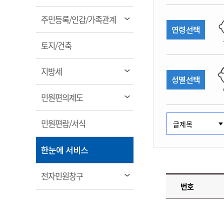
림
계약정보공개
전화번호안내
전화번호안내
전화번호안내
전화번호안내
전화번호안내
전화번호안내
전화번호안내
전화번호안내
군산시보
장사정보
열
주민등록/인감/가족관계
입찰/계약정보
연령선택
읍면동소식
주민복지 안내서
주요시책
림
수산업
찾아오시는길
찾아오시는길
찾아오시는길
찾아오시는길
찾아오시는길
찾아오시는길
찾아오시는길
찾아오시는길
용역과제
열
민원편의제도
토지/건축
웹진 열린군산
시정계획
어업현황
림
타기관소식
민원 1회방문 처리제
주요업무
수산물 안전정보
열
지방세
성별선택
어디서나 민원처리제
시정백서
림
군산수산물 소비촉진행사
상품권 구매 사용 및 관리
사전심사 청구제도
열
민원편의제도
군산 특화 수산물
림
민원인 후견인제
열
민원편람/서식
복합민원 상담예약제
림
폐업신고 원스톱서비스
열
한눈에 서비스
납세자 보호관제도
림
『안심상속』 원스톱 서비
열
전자민원창구
스
번호
림