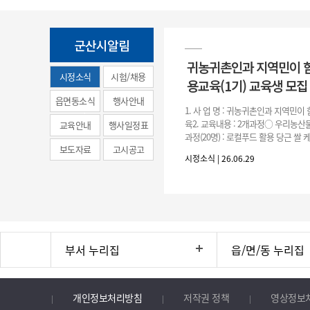
군산시알림
귀농귀촌인과 지역민이 
시정소식
시험/채용
용교육(1기) 교육생 모집
(municipal
읍면동소식
행사안내
1. 사 업 명 : 귀농귀촌인과 지역민
news)
육2. 교육내용 : 2개과정○ 우리농산물
교육안내
행사일정표
과정(20명) : 로컬푸드 활용 당근 쌀
보도자료
고시공고
○ 농촌주택 생활공예 과정(20명) : 
시정소식 | 26.06.29
등을
부서 누리집
읍/면/동 누리집
개인정보처리방침
저작권 정책
영상정보