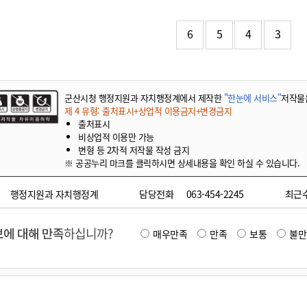
기부자 예우제
기부자 명예의 전당
6
5
4
3
기금사업
군산시 답례품
고향사랑기부제 소식
군산시청 행정지원과 자치행정계에서 제작한
"한눈에 서비스"
저작물
제 4 유형: 출처표시+상업적 이용금지+변경금지
출처표시
비상업적 이용만 가능
변형 등 2차적 저작물 작성 금지
※ 공공누리 마크를 클릭하시면 상세내용을 확인 하실 수 있습니다.
행정지원과 자치행정계
담당전화
063-454-2245
최근
에 대해 만족
하십니까?
매우만족
만족
보통
불만