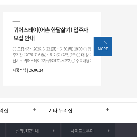
귀어스테이(어촌 한달살기) 입주자
모집 안내
○ 모집기간 : 2026. 6. 22.(월) ~ 6. 30.(화) 18:00 ○ 입
MORE
주기간 : 2026. 7. 6.(월) ~ 8. 2.(화) 28일(4주)○ 대 상 :
신시도 귀어스테이 2가구(301호, 302호)○ 주요내용 :
귀어
시정소식 | 26.06.24
리집
기타 누리집
전화번호안내
사이트도우미