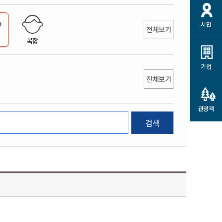
개
재정정보 공개
공공저작물
션
시민
통계정보
행정규제개혁
전체보기
소상공인 지원
복합
민방위/재난안전
시스템
행정규제개혁안내
고유가 피해지원금
민방위
규제신문고
군산사랑배달 배달의명수
기업
재난안전
전체보기
규제입증요청
카드수수료 지원
풍수해보험
사
규제정보포털
소상공인지원
재해예방
관광객
관련기관 안내
검색
군산시착한가격업소
시민대상보험
통계
영조물 배상보험
인 현황
군산시민 안전보험
군산시민 자전거보험
군산 상품
농업인안전보험 농가부담
 가이드북
금 지원사업