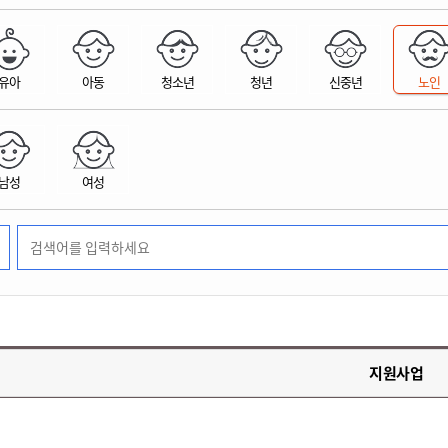
위원회 현황
공공데이터 개방
업무추진비공
군산시 무상교통
공부의 명수
정부24
위원회 명단공개
공공데이터 개방
예산/재정
법률정보
국민신문고
건설
부동산
에너지
유아
아동
청소년
청년
신중년
노인
환경
청소
위생
위원회 회의록 공개
공공데이터 수요조사
민원편람/서식
한눈에 서비스
전자가족관계등록
예산안내
조례규칙 입법예고
경제동향
도로/가로등
부동산 정보
태양광
환경선언문
청소정보
공중위생
재정공시
조례규칙 입법예고(구)
물가정보
자전거
주소/건축/지적/지리정보
가스/석유
인터넷등기소
환경기본정보
대형폐기물 배출신고
위생용품 제조업
결산보고서
법률정보 관련사이트
사회조사
조상땅찾기
국세청홈택스
남성
여성
화학물질 관리지도
공모사업
생활쓰레기 처리요령
식품위생
중기지방재정계획
사업체조
위택스
미세먼지 대응
음식물쓰레기 처리요령
문화 콘텐츠업
투자심사
통계연보
부동산통합민원
환경영향평가
폐기물 처리시설 현황
예산낭비신고
청년통계
체육
공공데이터포털
석면해체 건축물정보
보조금 부정수급 신고
주민등록
새올전자민원창구
체육시설 안내
환경오염업소 공개
공유재산
체류외국
군산시체육회
환경 관련사이트
재정용어사전
생활체육 공지
지원사업
군산시 고향사랑기부제
고향사랑기부제 소개
군산상품