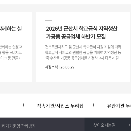
함께하는 실
2026년 군산시 학교급식 지역생산
가공품 공급업체 하반기 모집
이 함께하는 실용교
전북특별자치도 및 군산시 학교급식 지원 지침에 따라
 활용 k-디저트
학교급식 식재료의 원활한 공급을 위하여 지역생산 농
 케이크 등 만들기
·축·수산물 가공품 공급업체를 선정하고자 다음과 같
터프팅, 라탄공예
이 공고합니다. 1. 모집공고 가. 공고개요 ○ 공 고 명 :
시정소식 | 26.06.29
2026년 군산시
직속기관/사업소 누리집
유관기관 누
찾아오시는길
처리기기운영·관리방침