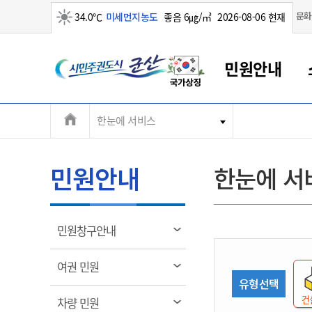
맑음
문화
34.0℃
미세먼지농도
좋음 6㎍/㎥
2026-08-06 현재
시
민원안내
민
전
한눈에 서비스
군산새만금
민원안내
소통참여
생활복지
경제산업
정보공개
군산소개
전북소개
주
군산에서 시작되는 새만금
전북특별자치도 소개
군산사랑상품권
민원창구안내
정보공개제도
복지/보건
시정알림
군산시 비전
체
권
민원이용안내
시정소식
인구정책
상품권 안내
제도안내
전북특별자치도란?
메
민원안내
한눈에 서
민원수수료
시험/채용
통합돌봄
상품권 공지사항
비공개대상정보
전북특별자치도 용어 Q&A
뉴
도
종합민원창구
보도자료
주민복지
상품권 Q&A
불복구제절차
자료실
시
아름다운 배려창구
행사안내
아동/청소년
상품권 이용규약
수수료
열
민원창구안내
홍보영상 게시판
토지정보민원창구
행사일정표
여성/가족
판매대행점 조회
정보공개서식
림
군
대표전화
대표전화
대표전화
대표전화
대표전화
대표전화
대표전화
대표전화
063-454-4000
063-454-4000
063-454-4000
063-454-4000
063-454-4000
063-454-4000
063-454-4000
063-454-4000
열
여권 민원
무인민원발급기
교육안내
노인복지
지류상품권 재고조회
림
유형선택
산
보건소식
장애인복지
부서 및 담당자 연락처
부서 및 담당자 연락처
부서 및 담당자 연락처
부서 및 담당자 연락처
부서 및 담당자 연락처
부서 및 담당자 연락처
부서 및 담당자 연락처
부서 및 담당자 연락처
건
열
차량 민원
고시공고
사회서비스(바우처)