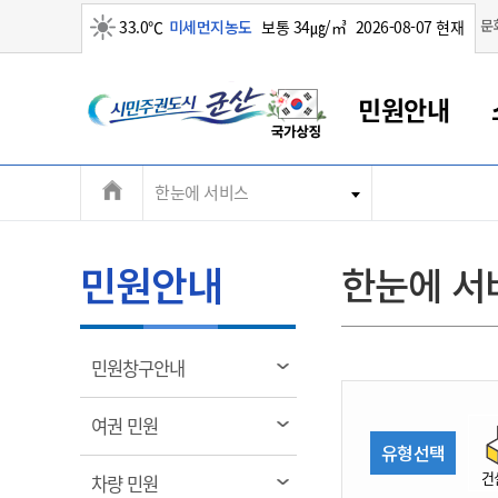
맑음
문
33.0℃
미세먼지농도
보통 34㎍/㎥
2026-08-07 현재
시
민원안내
민
전
한눈에 서비스
군산새만금
민원안내
소통참여
생활복지
경제산업
정보공개
군산소개
전북소개
주
군산에서 시작되는 새만금
전북특별자치도 소개
군산사랑상품권
민원창구안내
정보공개제도
복지/보건
시정알림
군산시 비전
체
권
민원이용안내
시정소식
인구정책
상품권 안내
제도안내
전북특별자치도란?
메
민원안내
한눈에 서
민원수수료
시험/채용
통합돌봄
상품권 공지사항
비공개대상정보
전북특별자치도 용어 Q&A
뉴
도
종합민원창구
보도자료
주민복지
상품권 Q&A
불복구제절차
자료실
시
아름다운 배려창구
행사안내
아동/청소년
상품권 이용규약
수수료
열
민원창구안내
홍보영상 게시판
토지정보민원창구
행사일정표
여성/가족
판매대행점 조회
정보공개서식
림
군
대표전화
대표전화
대표전화
대표전화
대표전화
대표전화
대표전화
대표전화
063-454-4000
063-454-4000
063-454-4000
063-454-4000
063-454-4000
063-454-4000
063-454-4000
063-454-4000
열
여권 민원
무인민원발급기
교육안내
노인복지
지류상품권 재고조회
림
유형선택
산
보건소식
장애인복지
부서 및 담당자 연락처
부서 및 담당자 연락처
부서 및 담당자 연락처
부서 및 담당자 연락처
부서 및 담당자 연락처
부서 및 담당자 연락처
부서 및 담당자 연락처
부서 및 담당자 연락처
건
열
차량 민원
고시공고
사회서비스(바우처)