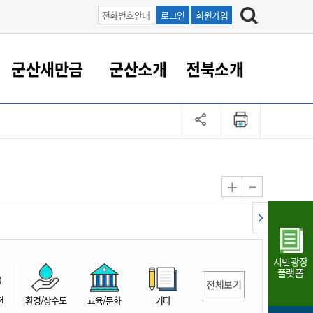
전화번호안내
로그인
회원가입
군산새만금
군산소개
전북소개
정 대응
족관계
부서/업무
RE100의 중심 새만금
도시/공원/주택
산업인프라
정책실명제
토지/건축
읍면동 안내
군산새만금 홍보 영상
조직운영6대지표
농업/축산업
도시재생
지방세
족관계
도시계획/지구단위계획
군산국가산업단지
정책실명제 안내
지방세
도시재생사업
민선8기 농업비전/발전방
공무원 정원
향
-
+
공원녹지
군산2국가산업단지
국민신청실명제안내
지방세환급금신청
도시재생(현장)지원센터
과장급이상 상위직 비율
농산물 유통
식
주택
새만금산업단지
정책실명제 중점관리 대상
지방세 상담챗봇
도시재생시설 현황
공무원 1인당 주민수
가축방역
자료실
자유무역지역
도시재생 공지/행사
현장공무원 비율
동물복지
지방산업단지
재정규모대비 인건비운영
시민광장
농공단지
실국본부수
플랫폼
전체보기
림 서비
산업단지 지도
내고장 알리미
전
환경/상수도
교육/문화
기타
구
항만/여객/공항/철도/컨벤