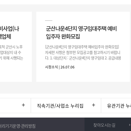
비사업(나
군산나운4단지 영구임대주택 예비
력업체
입주자 완화모집
목적 군산시 노후
[군산나운4단지 영구임대주택 예비입주자 완화모집]
사업대상지 내 수
자세한 사항은 첨부한 모집공고를 참고하시기 바랍니
기 위해 시행되는
다. 1. 대상단지 : 군산나운4단지 영구임대 2. 공급내용
수행하기 위한 복
: 26.37㎡ (7평) 500호 3. 공 고 일 : 2026. 7. 6.
시정소식 | 26.07.06
직속기관/사업소 누리집
유관기관 누
찾아오시는길
처리기기운영·관리방침