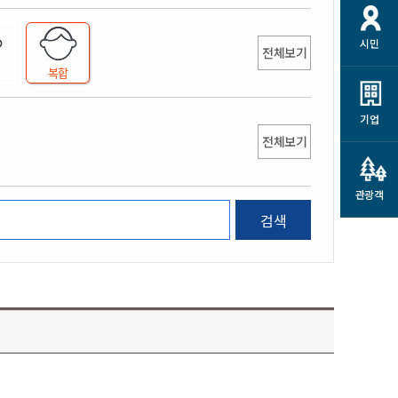
개
재정정보 공개
공공저작물
션
시민
통계정보
행정규제개혁
전체보기
소상공인 지원
복합
민방위/재난안전
시스템
행정규제개혁안내
고유가 피해지원금
민방위
규제신문고
군산사랑배달 배달의명수
기업
재난안전
전체보기
규제입증요청
카드수수료 지원
풍수해보험
사
규제정보포털
소상공인지원
재해예방
관광객
관련기관 안내
검색
군산시착한가격업소
시민대상보험
통계
영조물 배상보험
인 현황
군산시민 안전보험
군산시민 자전거보험
군산 상품
농업인안전보험 농가부담
 가이드북
금 지원사업