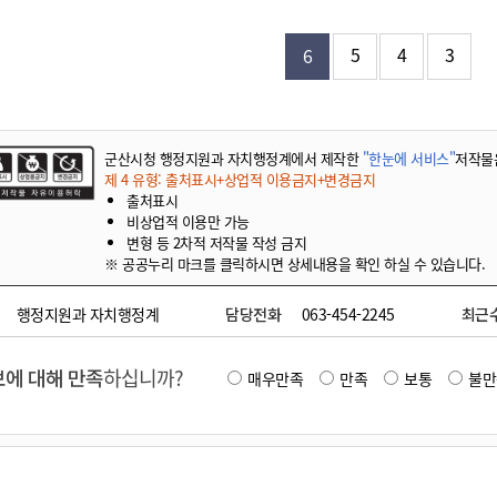
기부자 예우제
기부자 명예의 전당
5
4
3
6
기금사업
군산시 답례품
고향사랑기부제 소식
군산시청 행정지원과 자치행정계에서 제작한
"한눈에 서비스"
저작물
제 4 유형: 출처표시+상업적 이용금지+변경금지
출처표시
비상업적 이용만 가능
변형 등 2차적 저작물 작성 금지
※ 공공누리 마크를 클릭하시면 상세내용을 확인 하실 수 있습니다.
행정지원과 자치행정계
담당전화
063-454-2245
최근
에 대해 만족
하십니까?
매우만족
만족
보통
불만