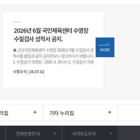
2026년 6월 국민체육센터 수영장
수질검사 성적서 공지.
♣ 군산국민체육센터 수영장 2026년 6월 수질검사 성
MORE
적서를 붙임과 같이 공지하오니 참고하시기 바랍니다.
1. 수질검사 의뢰일 : 2026. 6. 24.(수) 2. 수질검사 의뢰
처 : 전북대학교 물환경연구센터 3. 근거 : 『체육시설
시정소식 | 26.07.02
리집
기타 누리집
전화번호안내
사이트도우미