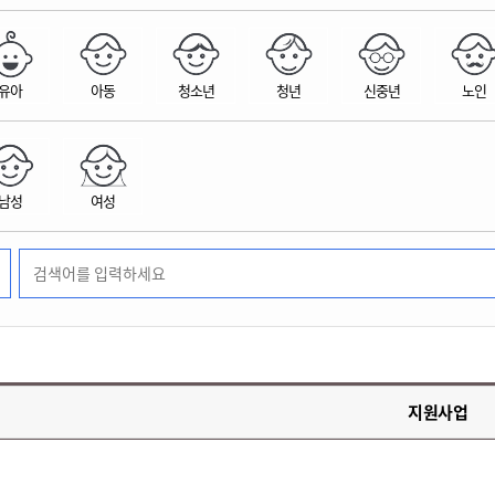
위원회 현황
공공데이터 개방
업무추진비공
군산시 무상교통
공부의 명수
정부24
위원회 명단공개
공공데이터 개방
예산/재정
법률정보
국민신문고
건설
부동산
에너지
유아
아동
청소년
청년
신중년
노인
환경
청소
위생
위원회 회의록 공개
공공데이터 수요조사
민원편람/서식
한눈에 서비스
전자가족관계등록
예산안내
조례규칙 입법예고
경제동향
도로/가로등
부동산 정보
태양광
환경선언문
청소정보
공중위생
재정공시
조례규칙 입법예고(구)
물가정보
자전거
주소/건축/지적/지리정보
가스/석유
인터넷등기소
환경기본정보
대형폐기물 배출신고
위생용품 제조업
결산보고서
법률정보 관련사이트
사회조사
조상땅찾기
국세청홈택스
남성
여성
화학물질 관리지도
공모사업
생활쓰레기 처리요령
식품위생
중기지방재정계획
사업체조
위택스
미세먼지 대응
음식물쓰레기 처리요령
문화 콘텐츠업
투자심사
통계연보
부동산통합민원
환경영향평가
폐기물 처리시설 현황
예산낭비신고
청년통계
체육
공공데이터포털
석면해체 건축물정보
보조금 부정수급 신고
주민등록
새올전자민원창구
체육시설 안내
환경오염업소 공개
공유재산
체류외국
군산시체육회
환경 관련사이트
재정용어사전
생활체육 공지
지원사업
군산시 고향사랑기부제
고향사랑기부제 소개
군산상품