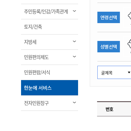
림
계약정보공개
전화번호안내
전화번호안내
전화번호안내
전화번호안내
전화번호안내
전화번호안내
전화번호안내
전화번호안내
군산시보
장사정보
열
주민등록/인감/가족관계
입찰/계약정보
연령선택
읍면동소식
주민복지 안내서
주요시책
림
수산업
찾아오시는길
찾아오시는길
찾아오시는길
찾아오시는길
찾아오시는길
찾아오시는길
찾아오시는길
찾아오시는길
용역과제
열
민원편의제도
토지/건축
웹진 열린군산
시정계획
어업현황
림
타기관소식
민원 1회방문 처리제
주요업무
수산물 안전정보
열
지방세
성별선택
어디서나 민원처리제
시정백서
림
군산수산물 소비촉진행사
상품권 구매 사용 및 관리
사전심사 청구제도
열
민원편의제도
군산 특화 수산물
림
민원인 후견인제
열
민원편람/서식
복합민원 상담예약제
림
폐업신고 원스톱서비스
열
한눈에 서비스
납세자 보호관제도
림
『안심상속』 원스톱 서비
열
전자민원창구
스
번호
림