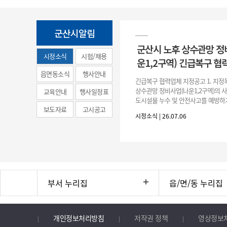
군산시알림
군산시 노후 상수관망 정
시정소식
시험/채용
운1,2구역) 긴급복구 협
(municipal
읍면동소식
행사안내
긴급복구 협력업체 지정공고 1. 지정
news)
상수관망 정비사업(나운1,2구역)의 
교육안내
행사일정표
도시설물 누수 및 안전사고를 예방하
보도자료
고시공고
긴급복구공사 및 소규모 긴급공사를 
시정소식 | 26.07.06
구업체 지정 2. 협력업체
부서 누리집
읍/면/동 누리집
개인정보처리방침
저작권 정책
영상정보