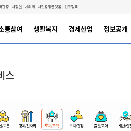
화관광
시장실
시의회
시민광장플랫폼
인구정책
소통참여
생활복지
경제산업
정보공개
새만금 해양거점도시 군산
정보공개 목록/청구
시민참여서비스
여권 민원
기업지원
교육
군산시 소개
군산시 관할권 주요논리
각종 신고/민원
사전정보공표
일자리/창업
차량 민원
상하수도
시청안내
새만금 관할구역 결
주민등록/인감/가
교통안내
기업목록
인사운영
SNS소식
여권발급안내
시민광장플랫폼
교육지원
투자기업 인센티브
정보공개 목록/청구
군산 현황
차량등록사업소 안내
하수도 계획
군산시 명장
사전정보공표
청사종합안내
주민등록/인감/가
시내버스
일반기업 목록
2022년도 통계
조직도
비스
여권 서식
시장에게 바란다
평생교육
기업지원정책
군산의 역사
차량 신규/이전 등록
상수도시설
구인구직
수시공표
전화번호안내
각종서식
택시
사회적경제기업
2023년도 통계
업무
나의민원
학자금대출이자지원
경제 공지/서식
수상현황
저당권 설정/말소 등록
수질검사
청년뜰(청년센터/창업센터)
부서별 팩스번호
시외버스/고속버스
공장 검색
2024년도 통계
부서소
나도한마디
우리아이 꿈탐험 지원사업
기업애로해소SOS
자연지리특성
등록원부 열람/발급
상수도/하수도 요금
시청 오시는 길
철도/항공
2025년도 통계
부서별 
군산시사회적경제지원센터
칭찬합시다
시민정보화교육
강소연구개발특구
행정구역/행정지도
자동차 등록 서식
요금조회납부시스템
여객선
설문조사
부모학교예약시스템
자매결연/국제협력 도시
자동차 과태료 조회 및 납부
공공하수처리시설
교통 관련사이트
일자리 지원사업
자원봉사참여
군산어린이시청
군산의 상징
자동차 정기(종합)검사 기
주정차단속 문자알
일자리지원센터
설/교통
경제/일자리
토지/주택
복지/건강
출산/육아
재난/안
간조회 및 검사예약
스
전자민원창
적극행정
디지털배움터