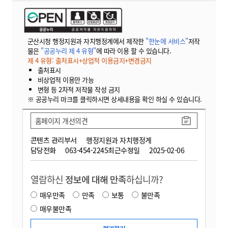
군산시청 행정지원과 자치행정계에서 제작한
"한눈에 서비스"
저작
물은
"공공누리 제 4 유형"
에 따라 이용 할 수 있습니다.
제 4 유형: 출처표시+상업적 이용금지+변경금지
출처표시
비상업적 이용만 가능
변형 등 2차적 저작물 작성 금지
※ 공공누리 마크를 클릭하시면 상세내용을 확인 하실 수 있습니다.
홈페이지 개선의견
콘텐츠 관리부서
행정지원과 자치행정계
담당전화
063-454-2245
최근수정일
2025-02-06
열람하신
정보에 대해 만족
하십니까?
매우만족
만족
보통
불만족
매우불만족