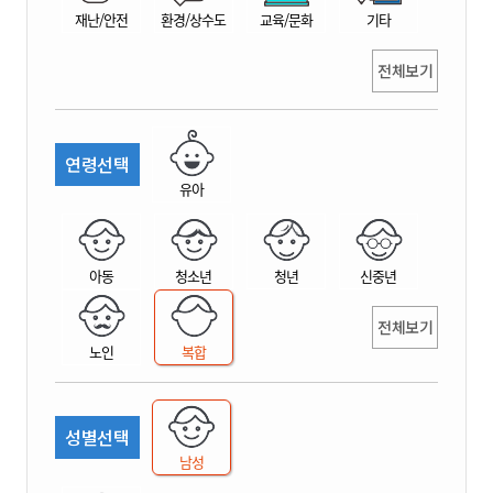
재난/안전
환경/상수도
교육/문화
기타
전체보기
연령선택
유아
아동
청소년
청년
신중년
전체보기
노인
복합
성별선택
남성