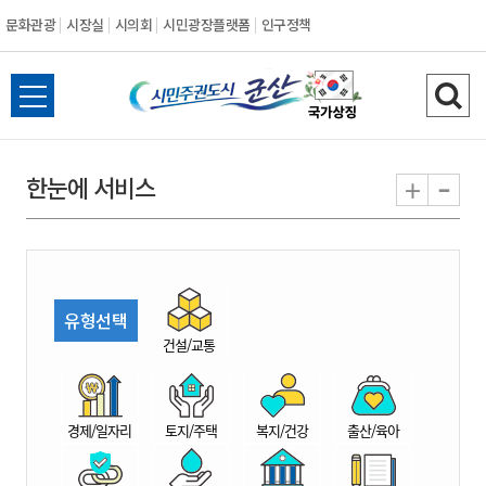
문화관광
시장실
시의회
시민광장플랫폼
인구정책
시
전
검
민
체
색
메
하
-
+
한눈에 서비스
주
뉴
기
열
권
기
도
유형선택
시
건설/교통
군
경제/일자리
토지/주택
복지/건강
출산/육아
산