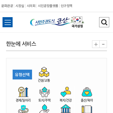
문화관광
시장실
시의회
시민광장플랫폼
인구정책
시
전
검
민
체
색
메
하
-
+
한눈에 서비스
주
뉴
기
열
권
기
도
유형선택
시
건설/교통
군
경제/일자리
토지/주택
복지/건강
출산/육아
산