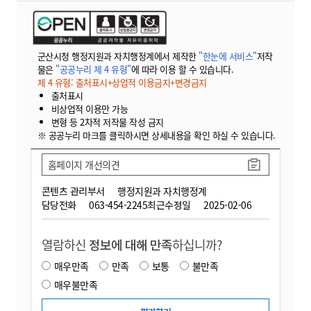
군산시청 행정지원과 자치행정계에서 제작한
"한눈에 서비스"
저작
물은
"공공누리 제 4 유형"
에 따라 이용 할 수 있습니다.
제 4 유형: 출처표시+상업적 이용금지+변경금지
출처표시
비상업적 이용만 가능
변형 등 2차적 저작물 작성 금지
※ 공공누리 마크를 클릭하시면 상세내용을 확인 하실 수 있습니다.
홈페이지 개선의견
콘텐츠 관리부서
행정지원과 자치행정계
담당전화
063-454-2245
최근수정일
2025-02-06
열람하신
정보에 대해 만족
하십니까?
매우만족
만족
보통
불만족
매우불만족