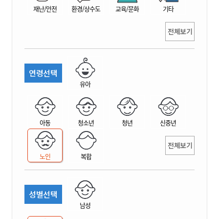
재난/안전
환경/상수도
교육/문화
기타
전체보기
연령선택
유아
아동
청소년
청년
신중년
전체보기
노인
복합
성별선택
남성