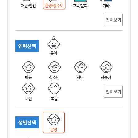
재난/안전
환경/상수도
교육/문화
기타
전체보기
연령선택
유아
아동
청소년
청년
신중년
전체보기
노인
복합
성별선택
남성