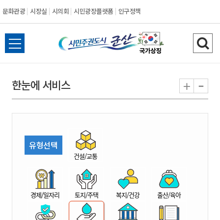
문화관광
시장실
시의회
시민광장플랫폼
인구정책
시
전
검
민
체
색
메
하
-
+
한눈에 서비스
주
뉴
기
열
권
기
도
유형선택
시
건설/교통
군
경제/일자리
토지/주택
복지/건강
출산/육아
산