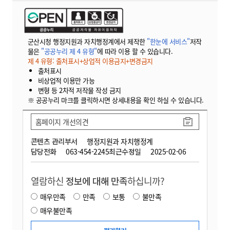
군산시청 행정지원과 자치행정계에서 제작한
"한눈에 서비스"
저작
물은
"공공누리 제 4 유형"
에 따라 이용 할 수 있습니다.
제 4 유형: 출처표시+상업적 이용금지+변경금지
출처표시
비상업적 이용만 가능
변형 등 2차적 저작물 작성 금지
※ 공공누리 마크를 클릭하시면 상세내용을 확인 하실 수 있습니다.
홈페이지 개선의견
콘텐츠 관리부서
행정지원과 자치행정계
담당전화
063-454-2245
최근수정일
2025-02-06
열람하신
정보에 대해 만족
하십니까?
매우만족
만족
보통
불만족
매우불만족