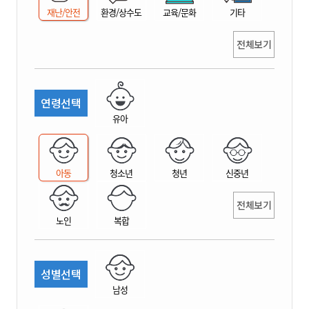
재난/안전
환경/상수도
교육/문화
기타
전체보기
연령선택
유아
아동
청소년
청년
신중년
전체보기
노인
복합
성별선택
남성