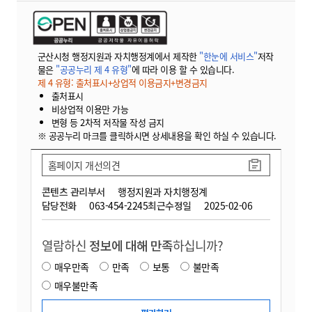
군산시청 행정지원과 자치행정계에서 제작한
"한눈에 서비스"
저작
물은
"공공누리 제 4 유형"
에 따라 이용 할 수 있습니다.
제 4 유형: 출처표시+상업적 이용금지+변경금지
출처표시
비상업적 이용만 가능
변형 등 2차적 저작물 작성 금지
※ 공공누리 마크를 클릭하시면 상세내용을 확인 하실 수 있습니다.
홈페이지 개선의견
콘텐츠 관리부서
행정지원과 자치행정계
담당전화
063-454-2245
최근수정일
2025-02-06
열람하신
정보에 대해 만족
하십니까?
매우만족
만족
보통
불만족
매우불만족