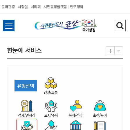
문화관광
시장실
시의회
시민광장플랫폼
인구정책
시
전
검
민
체
색
메
하
-
+
한눈에 서비스
주
뉴
기
열
권
기
도
유형선택
시
건설/교통
군
경제/일자리
토지/주택
복지/건강
출산/육아
산