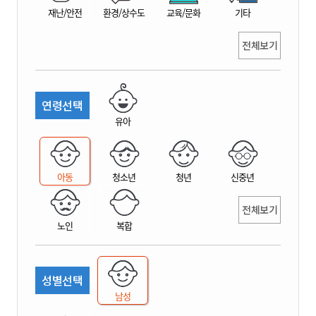
재난/안전
환경/상수도
교육/문화
기타
전체보기
연령선택
유아
아동
청소년
청년
신중년
전체보기
노인
복합
성별선택
남성