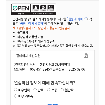
군산시청 행정지원과 자치행정계에서 제작한
"한눈에 서비스"
저작
물은
"공공누리 제 4 유형"
에 따라 이용 할 수 있습니다.
제 4 유형: 출처표시+상업적 이용금지+변경금지
출처표시
비상업적 이용만 가능
변형 등 2차적 저작물 작성 금지
※ 공공누리 마크를 클릭하시면 상세내용을 확인 하실 수 있습니다.
홈페이지 개선의견
콘텐츠 관리부서
행정지원과 자치행정계
담당전화
063-454-2245
최근수정일
2025-02-06
열람하신
정보에 대해 만족
하십니까?
매우만족
만족
보통
불만족
매우불만족