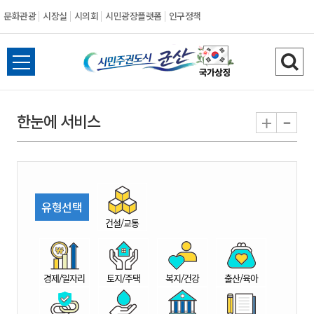
문화관광
시장실
시의회
시민광장플랫폼
인구정책
시
전
검
민
체
색
메
하
-
+
한눈에 서비스
주
뉴
기
열
권
기
도
유형선택
시
건설/교통
군
경제/일자리
토지/주택
복지/건강
출산/육아
산