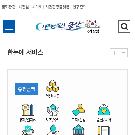
문화관광
시장실
시의회
시민광장플랫폼
인구정책
시
전
검
민
체
색
메
하
-
+
한눈에 서비스
주
뉴
기
열
권
기
도
유형선택
시
건설/교통
군
경제/일자리
토지/주택
복지/건강
출산/육아
산