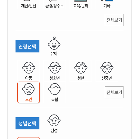
재난/안전
환경/상수도
교육/문화
기타
전체보기
연령선택
유아
아동
청소년
청년
신중년
전체보기
노인
복합
성별선택
남성