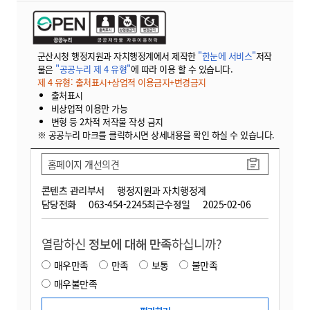
군산시청 행정지원과 자치행정계에서 제작한
"한눈에 서비스"
저작
물은
"공공누리 제 4 유형"
에 따라 이용 할 수 있습니다.
제 4 유형: 출처표시+상업적 이용금지+변경금지
출처표시
비상업적 이용만 가능
변형 등 2차적 저작물 작성 금지
※ 공공누리 마크를 클릭하시면 상세내용을 확인 하실 수 있습니다.
홈페이지 개선의견
콘텐츠 관리부서
행정지원과 자치행정계
담당전화
063-454-2245
최근수정일
2025-02-06
열람하신
정보에 대해 만족
하십니까?
매우만족
만족
보통
불만족
매우불만족