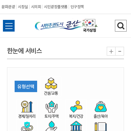
문화관광
시장실
시의회
시민광장플랫폼
인구정책
시
전
검
민
체
색
메
하
-
+
한눈에 서비스
주
뉴
기
열
권
기
도
유형선택
시
건설/교통
군
경제/일자리
토지/주택
복지/건강
출산/육아
산