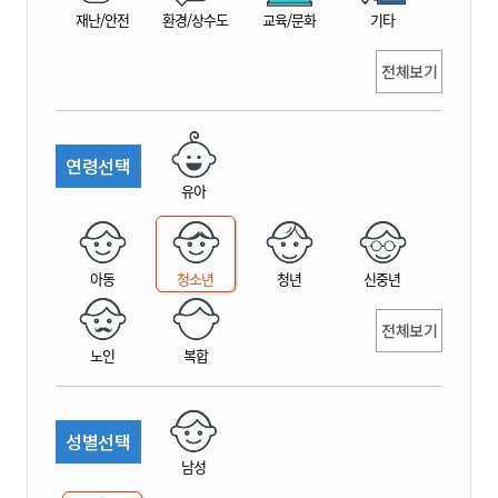
재난/안전
환경/상수도
교육/문화
기타
전체보기
연령선택
유아
아동
청소년
청년
신중년
전체보기
노인
복합
성별선택
남성