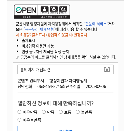
군산시청 행정지원과 자치행정계에서 제작한
"한눈에 서비스"
저작
물은
"공공누리 제 4 유형"
에 따라 이용 할 수 있습니다.
제 4 유형: 출처표시+상업적 이용금지+변경금지
출처표시
비상업적 이용만 가능
변형 등 2차적 저작물 작성 금지
※ 공공누리 마크를 클릭하시면 상세내용을 확인 하실 수 있습니다.
홈페이지 개선의견
콘텐츠 관리부서
행정지원과 자치행정계
담당전화
063-454-2245
최근수정일
2025-02-06
열람하신
정보에 대해 만족
하십니까?
매우만족
만족
보통
불만족
매우불만족