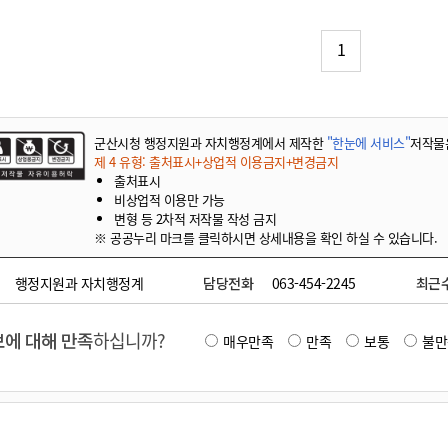
기부자 예우제
기부자 명예의 전당
1
기금사업
군산시 답례품
고향사랑기부제 소식
군산시청 행정지원과 자치행정계에서 제작한
"한눈에 서비스"
저작물
제 4 유형: 출처표시+상업적 이용금지+변경금지
출처표시
비상업적 이용만 가능
변형 등 2차적 저작물 작성 금지
※ 공공누리 마크를 클릭하시면 상세내용을 확인 하실 수 있습니다.
행정지원과 자치행정계
담당전화
063-454-2245
최근
에 대해 만족
하십니까?
매우만족
만족
보통
불만