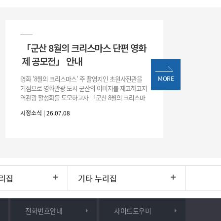
「군산 8월의 크리스마스 단편 영화
제 공모전」 안내
영화 '8월의 크리스마스' 주 촬영지인 초원사진관을
MORE
거점으로 영화관광 도시 군산의 이미지를 제고하고지
역관광 활성화를 도모하고자 「군산 8월의 크리스마
스 단편 영화제 공모전」을 다음과 같이 개최하오니
시정소식 | 26.07.08
많은 관심과 참여 바랍니다. □ 개
리집
기타 누리집
전화번호안내
사이트도우미