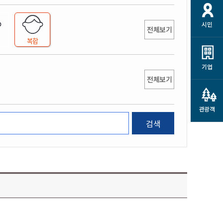
개
재정정보 공개
공공저작물
션
시민
통계정보
행정규제개혁
전체보기
소상공인 지원
복합
민방위/재난안전
시스템
행정규제개혁안내
고유가 피해지원금
민방위
규제신문고
군산사랑배달 배달의명수
기업
재난안전
전체보기
규제입증요청
카드수수료 지원
풍수해보험
사
규제정보포털
소상공인지원
재해예방
관광객
관련기관 안내
검색
군산시착한가격업소
시민대상보험
통계
영조물 배상보험
인 현황
군산시민 안전보험
군산시민 자전거보험
군산 상품
농업인안전보험 농가부담
 가이드북
금 지원사업