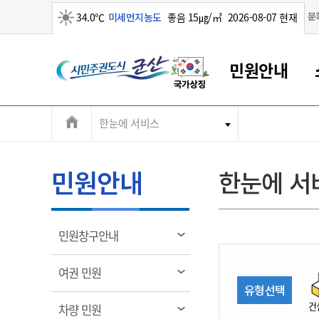
맑음
문
34.0℃
미세먼지농도
좋음 15㎍/㎥
2026-08-07 현재
시
민원안내
민
전
한눈에 서비스
군산새만금
민원안내
소통참여
생활복지
경제산업
정보공개
군산소개
전북소개
주
군산에서 시작되는 새만금
전북특별자치도 소개
군산사랑상품권
민원창구안내
정보공개제도
복지/보건
시정알림
군산시 비전
체
권
민원이용안내
시정소식
인구정책
상품권 안내
제도안내
전북특별자치도란?
메
민원안내
한눈에 서
민원수수료
시험/채용
통합돌봄
상품권 공지사항
비공개대상정보
전북특별자치도 용어 Q&A
뉴
도
종합민원창구
보도자료
주민복지
상품권 Q&A
불복구제절차
자료실
시
아름다운 배려창구
행사안내
아동/청소년
상품권 이용규약
수수료
열
민원창구안내
홍보영상 게시판
토지정보민원창구
행사일정표
여성/가족
판매대행점 조회
정보공개서식
림
군
대표전화
대표전화
대표전화
대표전화
대표전화
대표전화
대표전화
대표전화
063-454-4000
063-454-4000
063-454-4000
063-454-4000
063-454-4000
063-454-4000
063-454-4000
063-454-4000
열
여권 민원
무인민원발급기
교육안내
노인복지
지류상품권 재고조회
림
유형선택
산
보건소식
장애인복지
부서 및 담당자 연락처
부서 및 담당자 연락처
부서 및 담당자 연락처
부서 및 담당자 연락처
부서 및 담당자 연락처
부서 및 담당자 연락처
부서 및 담당자 연락처
부서 및 담당자 연락처
건
열
차량 민원
고시공고
사회서비스(바우처)