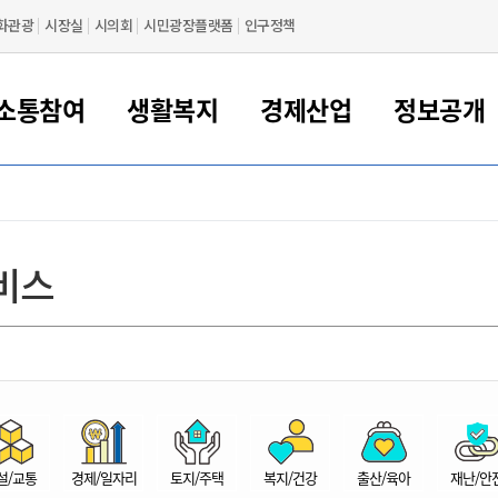
화관광
시장실
시의회
시민광장플랫폼
인구정책
소통참여
생활복지
경제산업
정보공개
새만금 해양거점도시 군산
정보공개 목록/청구
시민참여서비스
여권 민원
기업지원
교육
군산시 소개
군산시 관할권 주요논리
각종 신고/민원
사전정보공표
일자리/창업
차량 민원
상하수도
시청안내
새만금 관할구역 결
주민등록/인감/가
교통안내
기업목록
인사운영
SNS소식
여권발급안내
시민광장플랫폼
교육지원
투자기업 인센티브
정보공개 목록/청구
군산 현황
차량등록사업소 안내
하수도 계획
군산시 명장
사전정보공표
청사종합안내
주민등록/인감/가
시내버스
일반기업 목록
2022년도 통계
조직도
비스
여권 서식
시장에게 바란다
평생교육
기업지원정책
군산의 역사
차량 신규/이전 등록
상수도시설
구인구직
수시공표
전화번호안내
각종서식
택시
사회적경제기업
2023년도 통계
업무
나의민원
학자금대출이자지원
경제 공지/서식
수상현황
저당권 설정/말소 등록
수질검사
청년뜰(청년센터/창업센터)
부서별 팩스번호
시외버스/고속버스
공장 검색
2024년도 통계
부서소
나도한마디
우리아이 꿈탐험 지원사업
기업애로해소SOS
자연지리특성
등록원부 열람/발급
상수도/하수도 요금
시청 오시는 길
철도/항공
2025년도 통계
부서별 
군산시사회적경제지원센터
칭찬합시다
시민정보화교육
강소연구개발특구
행정구역/행정지도
자동차 등록 서식
요금조회납부시스템
여객선
설문조사
부모학교예약시스템
자매결연/국제협력 도시
자동차 과태료 조회 및 납부
공공하수처리시설
교통 관련사이트
일자리 지원사업
자원봉사참여
군산어린이시청
군산의 상징
자동차 정기(종합)검사 기
주정차단속 문자알
일자리지원센터
설/교통
경제/일자리
토지/주택
복지/건강
출산/육아
재난/안
간조회 및 검사예약
스
전자민원창
적극행정
디지털배움터