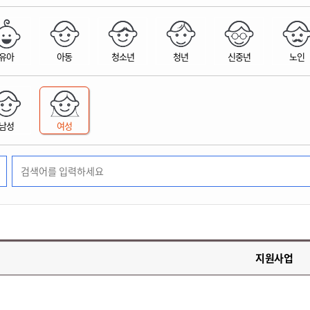
위원회 현황
공공데이터 개방
업무추진비공
군산시 무상교통
공부의 명수
정부24
위원회 명단공개
공공데이터 개방
예산/재정
법률정보
국민신문고
건설
부동산
에너지
유아
아동
청소년
청년
신중년
노인
환경
청소
위생
위원회 회의록 공개
공공데이터 수요조사
민원편람/서식
한눈에 서비스
전자가족관계등록
예산안내
조례규칙 입법예고
경제동향
도로/가로등
부동산 정보
태양광
환경선언문
청소정보
공중위생
재정공시
조례규칙 입법예고(구)
물가정보
자전거
주소/건축/지적/지리정보
가스/석유
인터넷등기소
환경기본정보
대형폐기물 배출신고
위생용품 제조업
결산보고서
법률정보 관련사이트
사회조사
조상땅찾기
국세청홈택스
남성
여성
화학물질 관리지도
공모사업
생활쓰레기 처리요령
식품위생
중기지방재정계획
사업체조
위택스
미세먼지 대응
음식물쓰레기 처리요령
문화 콘텐츠업
투자심사
통계연보
부동산통합민원
환경영향평가
폐기물 처리시설 현황
예산낭비신고
청년통계
체육
공공데이터포털
석면해체 건축물정보
보조금 부정수급 신고
주민등록
새올전자민원창구
체육시설 안내
환경오염업소 공개
공유재산
체류외국
군산시체육회
환경 관련사이트
재정용어사전
생활체육 공지
지원사업
군산시 고향사랑기부제
고향사랑기부제 소개
군산상품