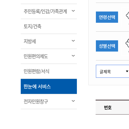
림
계약정보공개
전화번호안내
전화번호안내
전화번호안내
전화번호안내
전화번호안내
전화번호안내
전화번호안내
전화번호안내
군산시보
장사정보
열
주민등록/인감/가족관계
입찰/계약정보
연령선택
읍면동소식
주민복지 안내서
주요시책
림
수산업
찾아오시는길
찾아오시는길
찾아오시는길
찾아오시는길
찾아오시는길
찾아오시는길
찾아오시는길
찾아오시는길
용역과제
열
민원편의제도
토지/건축
웹진 열린군산
시정계획
어업현황
림
타기관소식
민원 1회방문 처리제
주요업무
수산물 안전정보
열
지방세
성별선택
어디서나 민원처리제
시정백서
림
군산수산물 소비촉진행사
상품권 구매 사용 및 관리
사전심사 청구제도
열
민원편의제도
군산 특화 수산물
림
민원인 후견인제
열
민원편람/서식
복합민원 상담예약제
림
폐업신고 원스톱서비스
열
한눈에 서비스
납세자 보호관제도
림
『안심상속』 원스톱 서비
열
전자민원창구
스
번호
림