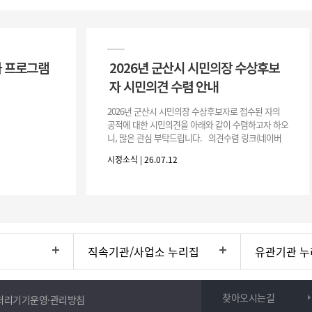
 프로그램
2026년 군산시 시민의장 수상후보
자 시민의견 수렴 안내
2026년 군산시 시민의장 수상후보자로 접수된 자의
공적에 대한 시민의견을 아래와 같이 수렴하고자 하오
니, 많은 관심 부탁드립니다. 의견수렴 링크(네이버
폼) -> 아래 주소 클릭https://naver.me/5IfLW57I
시정소식 | 26.07.12
직속기관/사업소 누리집
유관기관 누
찾아오시는길
처리기기운영·관리방침