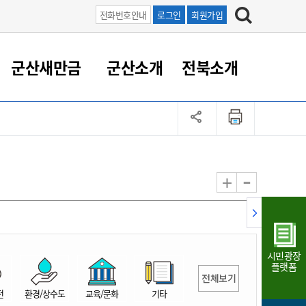
전화번호안내
로그인
회원가입
군산새만금
군산소개
전북소개
정 대응
족관계
부서/업무
RE100의 중심 새만금
도시/공원/주택
산업인프라
정책실명제
토지/건축
읍면동 안내
군산새만금 홍보 영상
조직운영6대지표
농업/축산업
도시재생
지방세
족관계
도시계획/지구단위계획
군산국가산업단지
정책실명제 안내
지방세
도시재생사업
민선8기 농업비전/발전방
공무원 정원
향
-
+
공원녹지
군산2국가산업단지
국민신청실명제안내
지방세환급금신청
도시재생(현장)지원센터
과장급이상 상위직 비율
농산물 유통
식
주택
새만금산업단지
정책실명제 중점관리 대상
지방세 상담챗봇
도시재생시설 현황
공무원 1인당 주민수
가축방역
자료실
자유무역지역
도시재생 공지/행사
현장공무원 비율
동물복지
지방산업단지
재정규모대비 인건비운영
시민광장
농공단지
실국본부수
플랫폼
전체보기
림 서비
산업단지 지도
내고장 알리미
전
환경/상수도
교육/문화
기타
구
항만/여객/공항/철도/컨벤