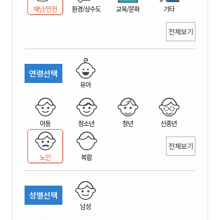
재난/안전
환경/상수도
교육/문화
기타
전체보기
연령선택
유아
아동
청소년
청년
신중년
전체보기
노인
복합
성별선택
남성