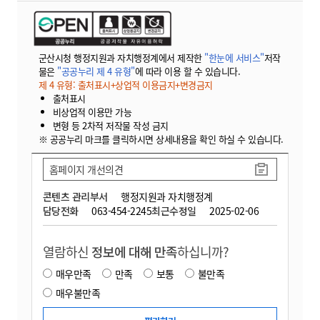
군산시청 행정지원과 자치행정계에서 제작한
"한눈에 서비스"
저작
물은
"공공누리 제 4 유형"
에 따라 이용 할 수 있습니다.
제 4 유형: 출처표시+상업적 이용금지+변경금지
출처표시
비상업적 이용만 가능
변형 등 2차적 저작물 작성 금지
※ 공공누리 마크를 클릭하시면 상세내용을 확인 하실 수 있습니다.
홈페이지 개선의견
콘텐츠 관리부서
행정지원과 자치행정계
담당전화
063-454-2245
최근수정일
2025-02-06
열람하신
정보에 대해 만족
하십니까?
매우만족
만족
보통
불만족
매우불만족