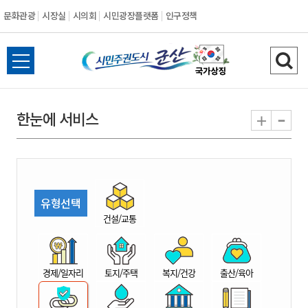
문화관광
시장실
시의회
시민광장플랫폼
인구정책
시
전
검
민
체
색
메
하
-
+
한눈에 서비스
주
뉴
기
열
권
기
도
유형선택
시
건설/교통
군
경제/일자리
토지/주택
복지/건강
출산/육아
산