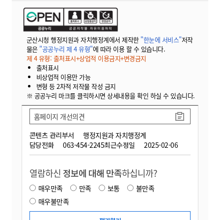
군산시청 행정지원과 자치행정계에서 제작한
"한눈에 서비스"
저작
물은
"공공누리 제 4 유형"
에 따라 이용 할 수 있습니다.
제 4 유형: 출처표시+상업적 이용금지+변경금지
출처표시
비상업적 이용만 가능
변형 등 2차적 저작물 작성 금지
※ 공공누리 마크를 클릭하시면 상세내용을 확인 하실 수 있습니다.
홈페이지 개선의견
콘텐츠 관리부서
행정지원과 자치행정계
담당전화
063-454-2245
최근수정일
2025-02-06
열람하신
정보에 대해 만족
하십니까?
매우만족
만족
보통
불만족
매우불만족