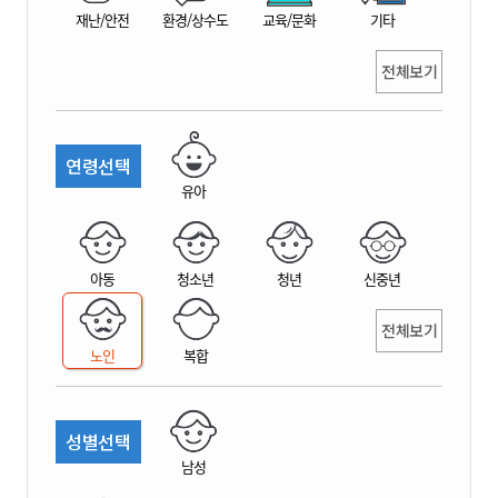
재난/안전
환경/상수도
교육/문화
기타
전체보기
연령선택
유아
아동
청소년
청년
신중년
전체보기
노인
복합
성별선택
남성