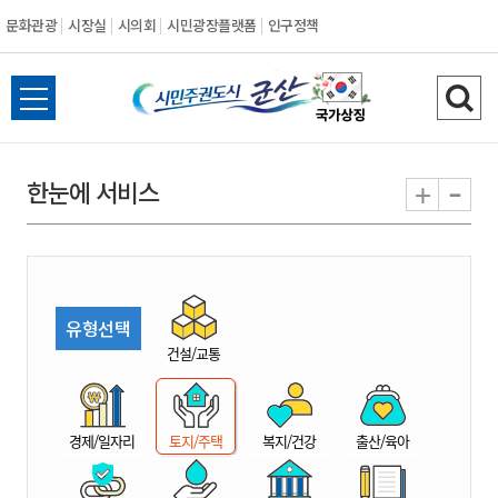
문화관광
시장실
시의회
시민광장플랫폼
인구정책
시
전
검
민
체
색
메
하
-
+
한눈에 서비스
주
뉴
기
열
권
기
도
유형선택
시
건설/교통
군
경제/일자리
토지/주택
복지/건강
출산/육아
산