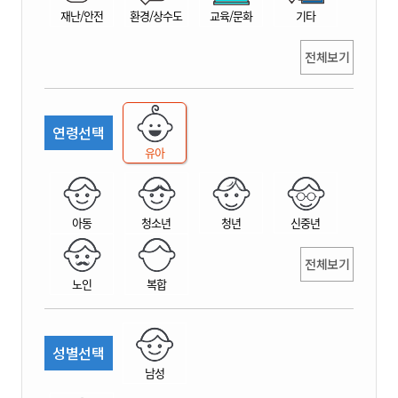
재난/안전
환경/상수도
교육/문화
기타
전체보기
연령선택
유아
아동
청소년
청년
신중년
전체보기
노인
복합
성별선택
남성