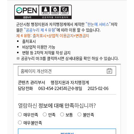
군산시청 행정지원과 자치행정계에서 제작한
"한눈에 서비스"
저작
물은
"공공누리 제 4 유형"
에 따라 이용 할 수 있습니다.
제 4 유형: 출처표시+상업적 이용금지+변경금지
출처표시
비상업적 이용만 가능
변형 등 2차적 저작물 작성 금지
※ 공공누리 마크를 클릭하시면 상세내용을 확인 하실 수 있습니다.
홈페이지 개선의견
콘텐츠 관리부서
행정지원과 자치행정계
담당전화
063-454-2245
최근수정일
2025-02-06
열람하신
정보에 대해 만족
하십니까?
매우만족
만족
보통
불만족
매우불만족