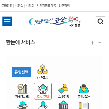
문화관광
시장실
시의회
시민광장플랫폼
인구정책
시
전
검
민
체
색
메
하
-
+
한눈에 서비스
주
뉴
기
열
권
기
도
유형선택
시
건설/교통
군
경제/일자리
토지/주택
복지/건강
출산/육아
산