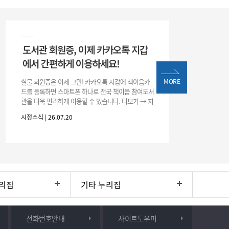
도서관 회원증, 이제 카카오톡 지갑
에서 간편하게 이용하세요!
실물 회원증은 이제 그만! 카카오톡 지갑에 책이음카
MORE
드를 등록하면 스마트폰 하나로 전국 책이음 참여도서
관을 더욱 편리하게 이용할 수 있습니다. 더보기 → 지
갑 → +발급 → 책이음카드 지금 바로 등록하고 쉽고
시정소식 | 26.07.20
간편한 도서관 서비스를 만
리집
기타 누리집
전화번호안내
사이트도우미