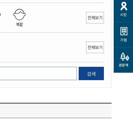
개
재정정보 공개
공공저작물
션
시민
통계정보
행정규제개혁
전체보기
소상공인 지원
복합
민방위/재난안전
시스템
행정규제개혁안내
고유가 피해지원금
민방위
규제신문고
군산사랑배달 배달의명수
기업
재난안전
전체보기
규제입증요청
카드수수료 지원
풍수해보험
사
규제정보포털
소상공인지원
재해예방
관광객
관련기관 안내
검색
군산시착한가격업소
시민대상보험
통계
영조물 배상보험
인 현황
군산시민 안전보험
군산시민 자전거보험
군산 상품
농업인안전보험 농가부담
 가이드북
금 지원사업