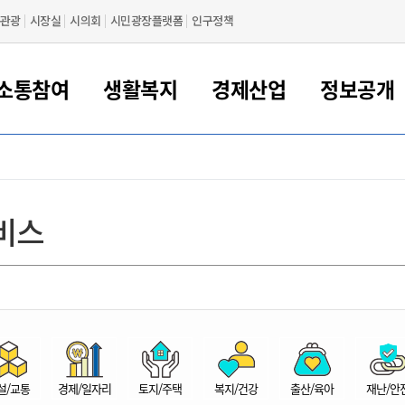
관광
시장실
시의회
시민광장플랫폼
인구정책
소통참여
생활복지
경제산업
정보공개
새만금 해양거점도시 군산
정보공개 목록/청구
시민참여서비스
여권 민원
기업지원
교육
군산시 소개
군산시 관할권 주요논리
각종 신고/민원
사전정보공표
일자리/창업
차량 민원
상하수도
시청안내
새만금 관할구역 결
주민등록/인감/가
교통안내
기업목록
인사운영
SNS소식
여권발급안내
시민광장플랫폼
교육지원
투자기업 인센티브
정보공개 목록/청구
군산 현황
차량등록사업소 안내
하수도 계획
군산시 명장
사전정보공표
청사종합안내
주민등록/인감/가
시내버스
일반기업 목록
2022년도 통계
조직도
비스
여권 서식
시장에게 바란다
평생교육
기업지원정책
군산의 역사
차량 신규/이전 등록
상수도시설
구인구직
수시공표
전화번호안내
각종서식
택시
사회적경제기업
2023년도 통계
업무
나의민원
학자금대출이자지원
경제 공지/서식
수상현황
저당권 설정/말소 등록
수질검사
청년뜰(청년센터/창업센터)
부서별 팩스번호
시외버스/고속버스
공장 검색
2024년도 통계
부서소
나도한마디
우리아이 꿈탐험 지원사업
기업애로해소SOS
자연지리특성
등록원부 열람/발급
상수도/하수도 요금
시청 오시는 길
철도/항공
2025년도 통계
부서별 
군산시사회적경제지원센터
칭찬합시다
시민정보화교육
강소연구개발특구
행정구역/행정지도
자동차 등록 서식
요금조회납부시스템
여객선
설문조사
부모학교예약시스템
자매결연/국제협력 도시
자동차 과태료 조회 및 납부
공공하수처리시설
교통 관련사이트
일자리 지원사업
자원봉사참여
군산어린이시청
군산의 상징
자동차 정기(종합)검사 기
주정차단속 문자알
일자리지원센터
설/교통
경제/일자리
토지/주택
복지/건강
출산/육아
재난/안
간조회 및 검사예약
스
전자민원창
적극행정
디지털배움터