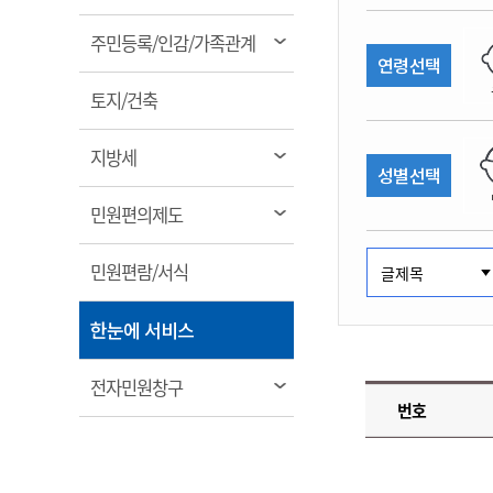
림
계약정보공개
전화번호안내
전화번호안내
전화번호안내
전화번호안내
전화번호안내
전화번호안내
전화번호안내
전화번호안내
군산시보
장사정보
열
주민등록/인감/가족관계
입찰/계약정보
연령선택
읍면동소식
주민복지 안내서
주요시책
림
수산업
찾아오시는길
찾아오시는길
찾아오시는길
찾아오시는길
찾아오시는길
찾아오시는길
찾아오시는길
찾아오시는길
용역과제
열
민원편의제도
토지/건축
웹진 열린군산
시정계획
어업현황
림
타기관소식
민원 1회방문 처리제
주요업무
수산물 안전정보
열
지방세
성별선택
어디서나 민원처리제
시정백서
림
군산수산물 소비촉진행사
상품권 구매 사용 및 관리
사전심사 청구제도
열
민원편의제도
군산 특화 수산물
림
민원인 후견인제
열
민원편람/서식
복합민원 상담예약제
림
폐업신고 원스톱서비스
열
한눈에 서비스
납세자 보호관제도
림
『안심상속』 원스톱 서비
열
전자민원창구
스
번호
림