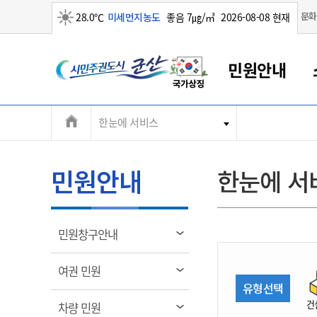
맑음
문화
28.0℃
미세먼지농도
좋음 7㎍/㎥
2026-08-08 현재
시
민원안내
민
전
한눈에 서비스
군산새만금
민원안내
소통참여
생활복지
경제산업
정보공개
군산소개
전북소개
주
군산에서 시작되는 새만금
전북특별자치도 소개
군산사랑상품권
민원창구안내
정보공개제도
복지/보건
시정알림
군산시 비전
체
권
민원이용안내
시정소식
인구정책
상품권 안내
제도안내
전북특별자치도란?
메
민원안내
한눈에 서
민원수수료
시험/채용
통합돌봄
상품권 공지사항
비공개대상정보
전북특별자치도 용어 Q&A
뉴
도
종합민원창구
보도자료
주민복지
상품권 Q&A
불복구제절차
자료실
시
아름다운 배려창구
행사안내
아동/청소년
상품권 이용규약
수수료
열
민원창구안내
홍보영상 게시판
토지정보민원창구
행사일정표
여성/가족
판매대행점 조회
정보공개서식
림
군
대표전화
대표전화
대표전화
대표전화
대표전화
대표전화
대표전화
대표전화
063-454-4000
063-454-4000
063-454-4000
063-454-4000
063-454-4000
063-454-4000
063-454-4000
063-454-4000
열
여권 민원
무인민원발급기
교육안내
노인복지
지류상품권 재고조회
림
유형선택
산
보건소식
장애인복지
부서 및 담당자 연락처
부서 및 담당자 연락처
부서 및 담당자 연락처
부서 및 담당자 연락처
부서 및 담당자 연락처
부서 및 담당자 연락처
부서 및 담당자 연락처
부서 및 담당자 연락처
건
열
차량 민원
고시공고
사회서비스(바우처)