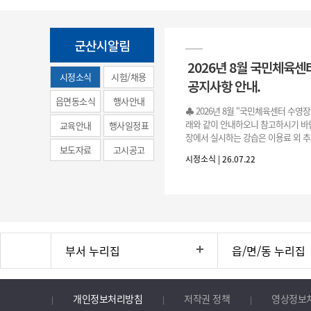
군산시알림
2026년 8월 국민체육센
시정소식
시험/채용
공지사항 안내.
(municipal
읍면동소식
행사안내
♣ 2026년 8월 “국민체육센터 수영
news)
래와 같이 안내하오니 참고하시기 바랍
교육안내
행사일정표
장에서 실시하는 강습은 이용료 외 추
보도자료
고시공고
료로 운영됩니다.》 1. 회원 가입 등록 기간
시정소식 | 26.07.22
3.(월)
부서 누리집
읍/면/동 누리집
개인정보처리방침
저작권 정책
영상정보