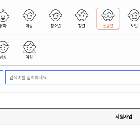
위원회 현황
공공데이터 개방
업무추진비공
군산시 무상교통
공부의 명수
정부24
위원회 명단공개
공공데이터 개방
예산/재정
법률정보
국민신문고
건설
부동산
에너지
유아
아동
청소년
청년
신중년
노인
환경
청소
위생
위원회 회의록 공개
공공데이터 수요조사
민원편람/서식
한눈에 서비스
전자가족관계등록
예산안내
조례규칙 입법예고
경제동향
도로/가로등
부동산 정보
태양광
환경선언문
청소정보
공중위생
재정공시
조례규칙 입법예고(구)
물가정보
자전거
주소/건축/지적/지리정보
가스/석유
인터넷등기소
환경기본정보
대형폐기물 배출신고
위생용품 제조업
결산보고서
법률정보 관련사이트
사회조사
조상땅찾기
국세청홈택스
남성
여성
화학물질 관리지도
공모사업
생활쓰레기 처리요령
식품위생
중기지방재정계획
사업체조
위택스
미세먼지 대응
음식물쓰레기 처리요령
문화 콘텐츠업
투자심사
통계연보
부동산통합민원
환경영향평가
폐기물 처리시설 현황
예산낭비신고
청년통계
체육
공공데이터포털
석면해체 건축물정보
보조금 부정수급 신고
주민등록
새올전자민원창구
체육시설 안내
환경오염업소 공개
공유재산
체류외국
군산시체육회
환경 관련사이트
재정용어사전
생활체육 공지
지원사업
군산시 고향사랑기부제
고향사랑기부제 소개
군산상품