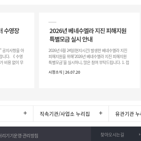
터 수영장
2026년 베네수엘라 지진 피해지원
특별모금 실시 안내
장” 공지사항을 아
2026년 6월 24일(현지시간) 발생한 베네수엘라 지진
니다. 《 수영
피해지원을 위해‘2026년 베네수엘라 지진 피해지원
가 비용 없이 무
특별모금’을 실시하니, 많은 참여 부탁드립니다. 1. 접
 : 2026. 8.
수 처 : 전북 사회복지공동모금회 2. 모집기간 : 2026.
시정소식 | 26.07.20
6.
직속기관/사업소 누리집
유관기관 누
찾아오시는길
처리기기운영·관리방침