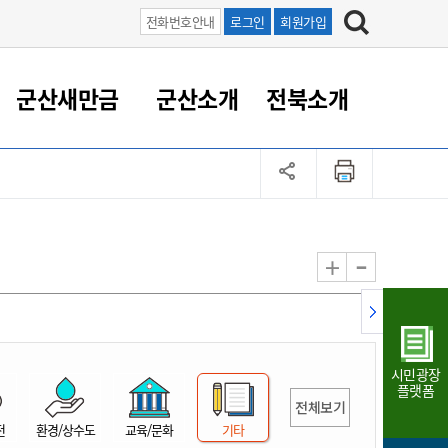
전화번호안내
로그인
회원가입
군산새만금
군산소개
전북소개
정 대응
족관계
부서/업무
RE100의 중심 새만금
도시/공원/주택
산업인프라
정책실명제
토지/건축
읍면동 안내
군산새만금 홍보 영상
조직운영6대지표
농업/축산업
도시재생
지방세
족관계
도시계획/지구단위계획
군산국가산업단지
정책실명제 안내
지방세
도시재생사업
민선8기 농업비전/발전방
공무원 정원
향
-
+
공원녹지
군산2국가산업단지
국민신청실명제안내
지방세환급금신청
도시재생(현장)지원센터
과장급이상 상위직 비율
농산물 유통
식
주택
새만금산업단지
정책실명제 중점관리 대상
지방세 상담챗봇
도시재생시설 현황
공무원 1인당 주민수
가축방역
자료실
자유무역지역
도시재생 공지/행사
현장공무원 비율
동물복지
지방산업단지
재정규모대비 인건비운영
시민광장
농공단지
실국본부수
플랫폼
전체보기
림 서비
산업단지 지도
내고장 알리미
전
환경/상수도
교육/문화
기타
구
항만/여객/공항/철도/컨벤