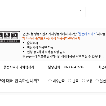
기부자 예우제
기부자 명예의 전당
1
기금사업
군산시 답례품
고향사랑기부제 소식
군산시청 행정지원과 자치행정계에서 제작한
"한눈에 서비스"
저작물
제 4 유형: 출처표시+상업적 이용금지+변경금지
출처표시
비상업적 이용만 가능
변형 등 2차적 저작물 작성 금지
※ 공공누리 마크를 클릭하시면 상세내용을 확인 하실 수 있습니다.
행정지원과 자치행정계
담당전화
063-454-2245
최근
에 대해 만족
하십니까?
매우만족
만족
보통
불만