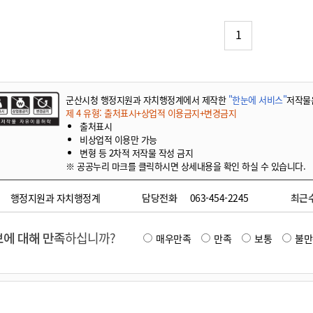
기부자 예우제
기부자 명예의 전당
1
기금사업
군산시 답례품
고향사랑기부제 소식
군산시청 행정지원과 자치행정계에서 제작한
"한눈에 서비스"
저작물
제 4 유형: 출처표시+상업적 이용금지+변경금지
출처표시
비상업적 이용만 가능
변형 등 2차적 저작물 작성 금지
※ 공공누리 마크를 클릭하시면 상세내용을 확인 하실 수 있습니다.
행정지원과 자치행정계
담당전화
063-454-2245
최근
에 대해 만족
하십니까?
매우만족
만족
보통
불만