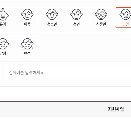
위원회 현황
공공데이터 개방
업무추진비공
군산시 무상교통
공부의 명수
정부24
위원회 명단공개
공공데이터 개방
예산/재정
법률정보
국민신문고
건설
부동산
에너지
유아
아동
청소년
청년
신중년
노인
환경
청소
위생
위원회 회의록 공개
공공데이터 수요조사
민원편람/서식
한눈에 서비스
전자가족관계등록
예산안내
조례규칙 입법예고
경제동향
도로/가로등
부동산 정보
태양광
환경선언문
청소정보
공중위생
재정공시
조례규칙 입법예고(구)
물가정보
자전거
주소/건축/지적/지리정보
가스/석유
인터넷등기소
환경기본정보
대형폐기물 배출신고
위생용품 제조업
결산보고서
법률정보 관련사이트
사회조사
조상땅찾기
국세청홈택스
남성
여성
화학물질 관리지도
공모사업
생활쓰레기 처리요령
식품위생
중기지방재정계획
사업체조
위택스
미세먼지 대응
음식물쓰레기 처리요령
문화 콘텐츠업
투자심사
통계연보
부동산통합민원
환경영향평가
폐기물 처리시설 현황
예산낭비신고
청년통계
체육
공공데이터포털
석면해체 건축물정보
보조금 부정수급 신고
주민등록
새올전자민원창구
체육시설 안내
환경오염업소 공개
공유재산
체류외국
군산시체육회
환경 관련사이트
재정용어사전
생활체육 공지
지원사업
군산시 고향사랑기부제
고향사랑기부제 소개
군산상품