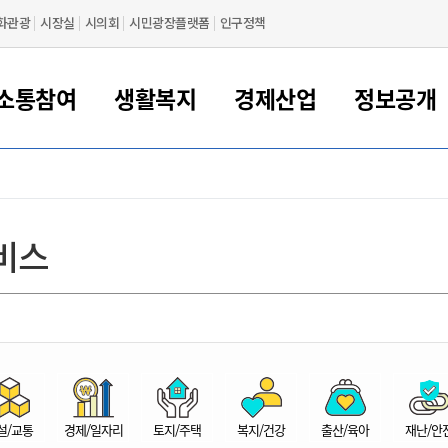
화관광
시장실
시의회
시민광장플랫폼
인구정책
소통참여
생활복지
경제산업
정보공개
새만금 해양거점도시 군산
정보공개 목록/청구
시민참여서비스
여권 민원
기업지원
교육
군산시 소개
군산시 관할권 주요논리
각종 신고/민원
사전정보공표
일자리/창업
차량 민원
상하수도
시청안내
새만금 관할구역 결
주민등록/인감/가
교통안내
기업목록
인사운영
SNS소식
여권발급안내
시민광장플랫폼
교육지원
투자기업 인센티브
정보공개 목록/청구
군산 현황
차량등록사업소 안내
하수도 계획
군산시 명장
사전정보공표
청사종합안내
주민등록/인감/가
시내버스
일반기업 목록
2022년도 통계
조직도
비스
여권 서식
시장에게 바란다
평생교육
기업지원정책
군산의 역사
차량 신규/이전 등록
상수도시설
구인구직
수시공표
전화번호안내
각종서식
택시
사회적경제기업
2023년도 통계
업무
나의민원
학자금대출이자지원
경제 공지/서식
수상현황
저당권 설정/말소 등록
수질검사
청년뜰(청년센터/창업센터)
부서별 팩스번호
시외버스/고속버스
공장 검색
2024년도 통계
부서소
나도한마디
우리아이 꿈탐험 지원사업
기업애로해소SOS
자연지리특성
등록원부 열람/발급
상수도/하수도 요금
시청 오시는 길
철도/항공
2025년도 통계
부서별 
군산시사회적경제지원센터
칭찬합시다
시민정보화교육
강소연구개발특구
행정구역/행정지도
자동차 등록 서식
요금조회납부시스템
여객선
설문조사
부모학교예약시스템
자매결연/국제협력 도시
자동차 과태료 조회 및 납부
공공하수처리시설
교통 관련사이트
일자리 지원사업
자원봉사참여
군산어린이시청
군산의 상징
자동차 정기(종합)검사 기
주정차단속 문자알
일자리지원센터
설/교통
경제/일자리
토지/주택
복지/건강
출산/육아
재난/안
간조회 및 검사예약
스
전자민원창
적극행정
디지털배움터