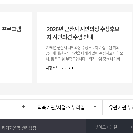
 프로그램
2026년 군산시 시민의장 수상후보
자 시민의견 수렴 안내
2026년 군산시 시민의장 수상후보자로 접수된 자의
공적에 대한 시민의견을 아래와 같이 수렴하고자 하오
니, 많은 관심 부탁드립니다. 의견수렴 링크(네이버
폼) -> 아래 주소 클릭https://naver.me/5IfLW57I
시정소식 | 26.07.12
직속기관/사업소 누리집
유관기관 누
찾아오시는길
처리기기운영·관리방침