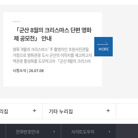
「군산 8월의 크리스마스 단편 영화
제 공모전」 안내
영화 '8월의 크리스마스' 주 촬영지인 초원사진관을
MORE
거점으로 영화관광 도시 군산의 이미지를 제고하고지
역관광 활성화를 도모하고자 「군산 8월의 크리스마
스 단편 영화제 공모전」을 다음과 같이 개최하오니
시정소식 | 26.07.08
많은 관심과 참여 바랍니다. □ 개
리집
기타 누리집
전화번호안내
사이트도우미