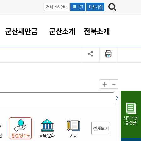
전화번호안내
로그인
회원가입
군산새만금
군산소개
전북소개
정 대응
족관계
부서/업무
RE100의 중심 새만금
도시/공원/주택
산업인프라
정책실명제
토지/건축
읍면동 안내
군산새만금 홍보 영상
조직운영6대지표
농업/축산업
도시재생
지방세
족관계
도시계획/지구단위계획
군산국가산업단지
정책실명제 안내
지방세
도시재생사업
민선8기 농업비전/발전방
공무원 정원
향
-
+
공원녹지
군산2국가산업단지
국민신청실명제안내
지방세환급금신청
도시재생(현장)지원센터
과장급이상 상위직 비율
농산물 유통
식
주택
새만금산업단지
정책실명제 중점관리 대상
지방세 상담챗봇
도시재생시설 현황
공무원 1인당 주민수
가축방역
자료실
자유무역지역
도시재생 공지/행사
현장공무원 비율
동물복지
지방산업단지
재정규모대비 인건비운영
시민광장
농공단지
실국본부수
플랫폼
전체보기
림 서비
산업단지 지도
내고장 알리미
전
환경/상수도
교육/문화
기타
구
항만/여객/공항/철도/컨벤