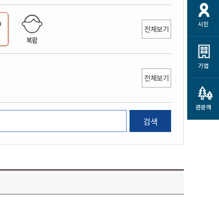
개
재정정보 공개
공공저작물
션
시민
통계정보
행정규제개혁
전체보기
소상공인 지원
복합
민방위/재난안전
시스템
행정규제개혁안내
고유가 피해지원금
민방위
규제신문고
군산사랑배달 배달의명수
기업
재난안전
전체보기
규제입증요청
카드수수료 지원
풍수해보험
사
규제정보포털
소상공인지원
재해예방
관광객
관련기관 안내
검색
군산시착한가격업소
시민대상보험
통계
영조물 배상보험
인 현황
군산시민 안전보험
군산시민 자전거보험
군산 상품
농업인안전보험 농가부담
 가이드북
금 지원사업