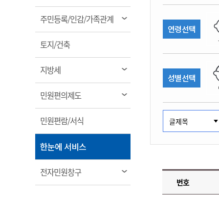
림
계약정보공개
전화번호안내
전화번호안내
전화번호안내
전화번호안내
전화번호안내
전화번호안내
전화번호안내
전화번호안내
군산시보
장사정보
열
주민등록/인감/가족관계
입찰/계약정보
연령선택
읍면동소식
주민복지 안내서
주요시책
림
수산업
찾아오시는길
찾아오시는길
찾아오시는길
찾아오시는길
찾아오시는길
찾아오시는길
찾아오시는길
찾아오시는길
용역과제
열
민원편의제도
토지/건축
웹진 열린군산
시정계획
어업현황
림
타기관소식
민원 1회방문 처리제
주요업무
수산물 안전정보
열
지방세
성별선택
어디서나 민원처리제
시정백서
림
군산수산물 소비촉진행사
상품권 구매 사용 및 관리
사전심사 청구제도
열
민원편의제도
군산 특화 수산물
림
민원인 후견인제
열
민원편람/서식
복합민원 상담예약제
림
폐업신고 원스톱서비스
열
한눈에 서비스
납세자 보호관제도
림
『안심상속』 원스톱 서비
열
전자민원창구
스
번호
림