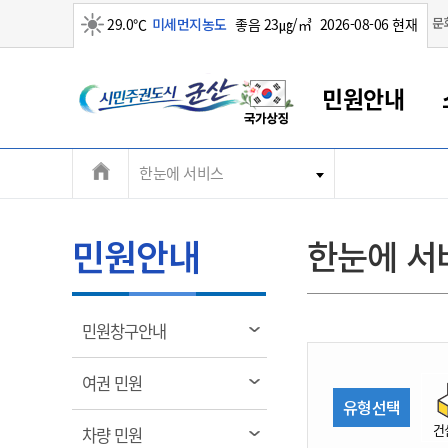
맑음
문
29.0℃
미세먼지농도
좋음 23㎍/㎥
2026-08-06 현재
시
민원안내
민
전
한눈에 서비스
군산새만금
민원안내
소통참여
생활복지
경제산업
정보공개
군산소개
전북소개
주
군산에서 시작되는 새만금
전북특별자치도 소개
군산사랑상품권
민원창구안내
정보공개제도
복지/보건
시정알림
군산시 비전
체
권
민원이용안내
시정소식
인구정책
상품권 안내
제도안내
전북특별자치도란?
메
민원안내
한눈에 서
민원수수료
시험/채용
통합돌봄
상품권 공지사항
비공개대상정보
전북특별자치도 용어 Q&A
뉴
도
종합민원창구
보도자료
주민복지
상품권 Q&A
불복구제절차
자료실
시
아름다운 배려창구
행사안내
아동/청소년
상품권 이용규약
수수료
열
민원창구안내
홍보영상 게시판
토지정보민원창구
행사일정표
여성/가족
판매대행점 조회
정보공개서식
림
군
대표전화
대표전화
대표전화
대표전화
대표전화
대표전화
대표전화
대표전화
063-454-4000
063-454-4000
063-454-4000
063-454-4000
063-454-4000
063-454-4000
063-454-4000
063-454-4000
열
여권 민원
무인민원발급기
교육안내
노인복지
지류상품권 재고조회
림
유형선택
산
보건소식
장애인복지
부서 및 담당자 연락처
부서 및 담당자 연락처
부서 및 담당자 연락처
부서 및 담당자 연락처
부서 및 담당자 연락처
부서 및 담당자 연락처
부서 및 담당자 연락처
부서 및 담당자 연락처
건
열
차량 민원
고시공고
사회서비스(바우처)