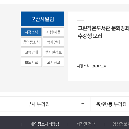
군산시알림
그린작은도서관 문화강좌
시정소식
시험/채용
수강생 모집
(municipal
읍면동소식
행사안내
news)
교육안내
행사일정표
보도자료
고시공고
시정소식 | 26.07.14
부서 누리집
읍/면/동 누리집
개인정보처리방침
저작권 정책
영상정보