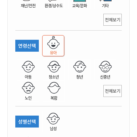
재난/안전
환경/상수도
교육/문화
기타
전체보기
연령선택
유아
아동
청소년
청년
신중년
전체보기
노인
복합
성별선택
남성