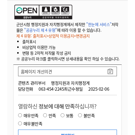
군산시청 행정지원과 자치행정계에서 제작한
"한눈에 서비스"
저작
물은
"공공누리 제 4 유형"
에 따라 이용 할 수 있습니다.
제 4 유형: 출처표시+상업적 이용금지+변경금지
출처표시
비상업적 이용만 가능
변형 등 2차적 저작물 작성 금지
※ 공공누리 마크를 클릭하시면 상세내용을 확인 하실 수 있습니다.
홈페이지 개선의견
콘텐츠 관리부서
행정지원과 자치행정계
담당전화
063-454-2245
최근수정일
2025-02-06
열람하신
정보에 대해 만족
하십니까?
매우만족
만족
보통
불만족
매우불만족