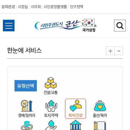
문화관광
시장실
시의회
시민광장플랫폼
인구정책
시
전
검
민
체
색
메
하
-
+
한눈에 서비스
주
뉴
기
열
권
기
도
유형선택
시
건설/교통
군
경제/일자리
토지/주택
복지/건강
출산/육아
산