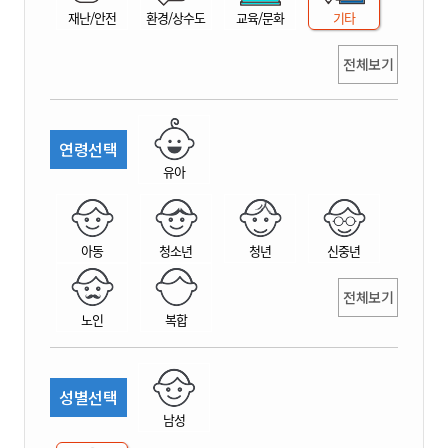
재난/안전
환경/상수도
교육/문화
기타
전체보기
연령선택
유아
아동
청소년
청년
신중년
전체보기
노인
복합
성별선택
남성