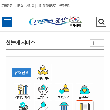
문화관광
시장실
시의회
시민광장플랫폼
인구정책
시
전
검
민
체
색
메
하
-
+
한눈에 서비스
주
뉴
기
열
권
기
도
유형선택
시
건설/교통
군
경제/일자리
토지/주택
복지/건강
출산/육아
산