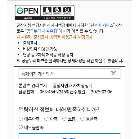
군산시청 행정지원과 자치행정계에서 제작한
"한눈에 서비스"
저작
물은
"공공누리 제 4 유형"
에 따라 이용 할 수 있습니다.
제 4 유형: 출처표시+상업적 이용금지+변경금지
출처표시
비상업적 이용만 가능
변형 등 2차적 저작물 작성 금지
※ 공공누리 마크를 클릭하시면 상세내용을 확인 하실 수 있습니다.
홈페이지 개선의견
콘텐츠 관리부서
행정지원과 자치행정계
담당전화
063-454-2245
최근수정일
2025-02-06
열람하신
정보에 대해 만족
하십니까?
매우만족
만족
보통
불만족
매우불만족