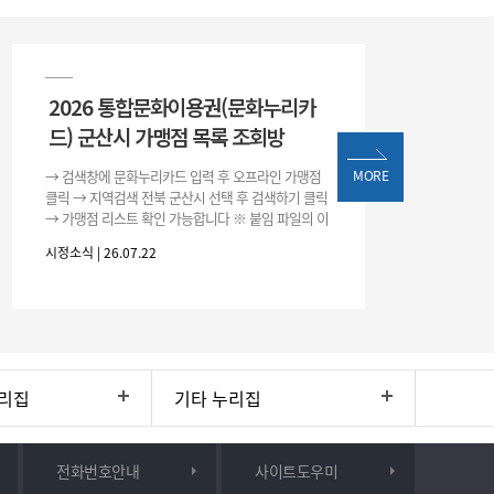
2026 통합문화이용권(문화누리카
드) 군산시 가맹점 목록 조회방
→ 검색창에 문화누리카드 입력 후 오프라인 가맹점
MORE
클릭 → 지역검색 전북 군산시 선택 후 검색하기 클릭
→ 가맹점 리스트 확인 가능합니다 ※ 붙임 파일의 이
용처 리스트는 변동될 수 있으니 위 방법으로 확인하
시정소식 | 26.07.22
시기 바랍니다.
리집
기타 누리집
전화번호안내
사이트도우미