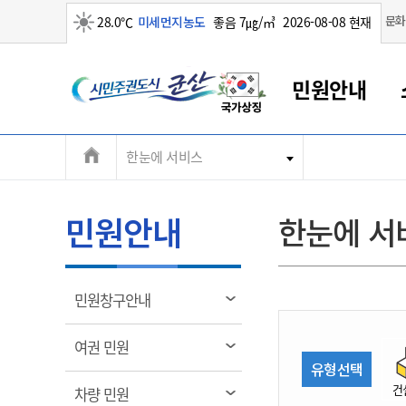
맑음
문화
28.0℃
미세먼지농도
좋음 7㎍/㎥
2026-08-08 현재
시
민원안내
민
전
한눈에 서비스
군산새만금
민원안내
소통참여
생활복지
경제산업
정보공개
군산소개
전북소개
주
군산에서 시작되는 새만금
전북특별자치도 소개
군산사랑상품권
민원창구안내
정보공개제도
복지/보건
시정알림
군산시 비전
체
권
민원이용안내
시정소식
인구정책
상품권 안내
제도안내
전북특별자치도란?
메
민원안내
한눈에 서
민원수수료
시험/채용
통합돌봄
상품권 공지사항
비공개대상정보
전북특별자치도 용어 Q&A
뉴
도
종합민원창구
보도자료
주민복지
상품권 Q&A
불복구제절차
자료실
시
아름다운 배려창구
행사안내
아동/청소년
상품권 이용규약
수수료
열
민원창구안내
홍보영상 게시판
토지정보민원창구
행사일정표
여성/가족
판매대행점 조회
정보공개서식
림
군
대표전화
대표전화
대표전화
대표전화
대표전화
대표전화
대표전화
대표전화
063-454-4000
063-454-4000
063-454-4000
063-454-4000
063-454-4000
063-454-4000
063-454-4000
063-454-4000
열
여권 민원
무인민원발급기
교육안내
노인복지
지류상품권 재고조회
림
유형선택
산
보건소식
장애인복지
부서 및 담당자 연락처
부서 및 담당자 연락처
부서 및 담당자 연락처
부서 및 담당자 연락처
부서 및 담당자 연락처
부서 및 담당자 연락처
부서 및 담당자 연락처
부서 및 담당자 연락처
건
열
차량 민원
고시공고
사회서비스(바우처)