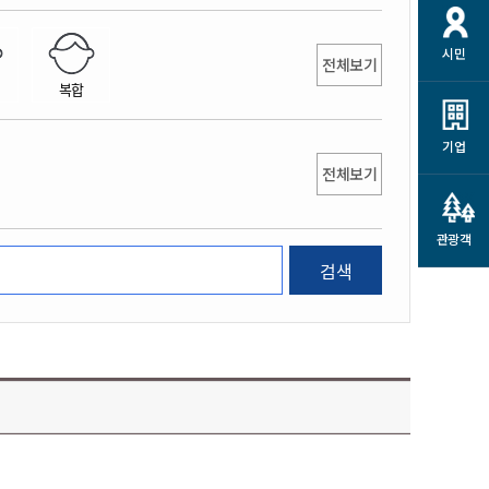
개
재정정보 공개
공공저작물
션
시민
통계정보
행정규제개혁
전체보기
소상공인 지원
복합
민방위/재난안전
시스템
행정규제개혁안내
고유가 피해지원금
민방위
규제신문고
군산사랑배달 배달의명수
기업
재난안전
전체보기
규제입증요청
카드수수료 지원
풍수해보험
사
규제정보포털
소상공인지원
재해예방
관광객
관련기관 안내
검색
군산시착한가격업소
시민대상보험
통계
영조물 배상보험
인 현황
군산시민 안전보험
군산시민 자전거보험
군산 상품
농업인안전보험 농가부담
 가이드북
금 지원사업