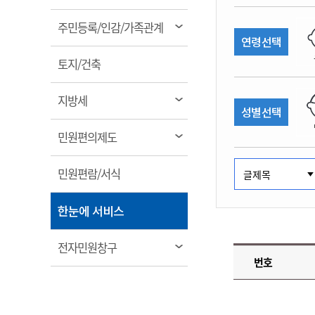
림
계약정보공개
전화번호안내
전화번호안내
전화번호안내
전화번호안내
전화번호안내
전화번호안내
전화번호안내
전화번호안내
군산시보
장사정보
열
주민등록/인감/가족관계
입찰/계약정보
연령선택
읍면동소식
주민복지 안내서
주요시책
림
수산업
찾아오시는길
찾아오시는길
찾아오시는길
찾아오시는길
찾아오시는길
찾아오시는길
찾아오시는길
찾아오시는길
용역과제
열
민원편의제도
토지/건축
웹진 열린군산
시정계획
어업현황
림
타기관소식
민원 1회방문 처리제
주요업무
수산물 안전정보
열
지방세
성별선택
어디서나 민원처리제
시정백서
림
군산수산물 소비촉진행사
상품권 구매 사용 및 관리
사전심사 청구제도
열
민원편의제도
군산 특화 수산물
림
민원인 후견인제
열
민원편람/서식
복합민원 상담예약제
림
폐업신고 원스톱서비스
열
한눈에 서비스
납세자 보호관제도
림
『안심상속』 원스톱 서비
열
전자민원창구
스
번호
림