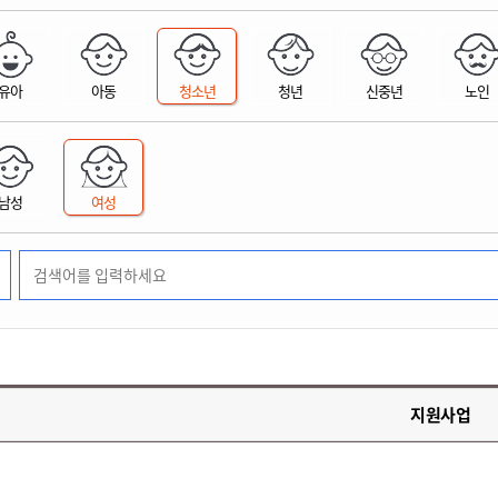
위원회 현황
공공데이터 개방
업무추진비공
군산시 무상교통
공부의 명수
정부24
위원회 명단공개
공공데이터 개방
예산/재정
법률정보
국민신문고
건설
부동산
에너지
유아
아동
청소년
청년
신중년
노인
환경
청소
위생
위원회 회의록 공개
공공데이터 수요조사
민원편람/서식
한눈에 서비스
전자가족관계등록
예산안내
조례규칙 입법예고
경제동향
도로/가로등
부동산 정보
태양광
환경선언문
청소정보
공중위생
재정공시
조례규칙 입법예고(구)
물가정보
자전거
주소/건축/지적/지리정보
가스/석유
인터넷등기소
환경기본정보
대형폐기물 배출신고
위생용품 제조업
결산보고서
법률정보 관련사이트
사회조사
조상땅찾기
국세청홈택스
남성
여성
화학물질 관리지도
공모사업
생활쓰레기 처리요령
식품위생
중기지방재정계획
사업체조
위택스
미세먼지 대응
음식물쓰레기 처리요령
문화 콘텐츠업
투자심사
통계연보
부동산통합민원
환경영향평가
폐기물 처리시설 현황
예산낭비신고
청년통계
체육
공공데이터포털
석면해체 건축물정보
보조금 부정수급 신고
주민등록
새올전자민원창구
체육시설 안내
환경오염업소 공개
공유재산
체류외국
군산시체육회
환경 관련사이트
재정용어사전
생활체육 공지
지원사업
군산시 고향사랑기부제
고향사랑기부제 소개
군산상품