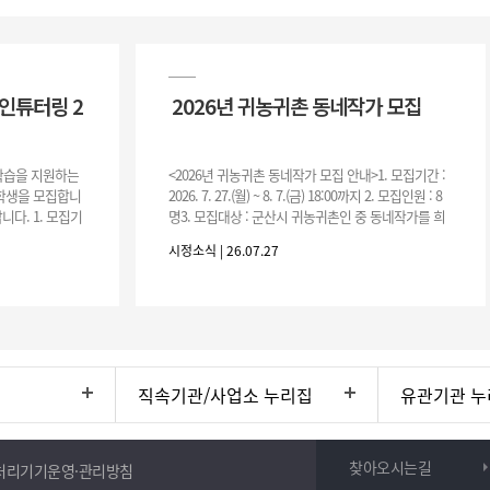
인튜터링 2
2026년 귀농귀촌 동네작가 모집
 학습을 지원하는
<2026년 귀농귀촌 동네작가 모집 안내>1. 모집기간 :
여학생을 모집합니
2026. 7. 27.(월) ~ 8. 7.(금) 18:00까지 2. 모집인원 : 8
니다. 1. 모집기
명3. 모집대상 : 군산시 귀농귀촌인 중 동네작가를 희
운영기간 :
망하는 자 * 기존에 군산시
시정소식 | 26.07.27
직속기관/사업소 누리집
유관기관 누
찾아오시는길
처리기기운영·관리방침