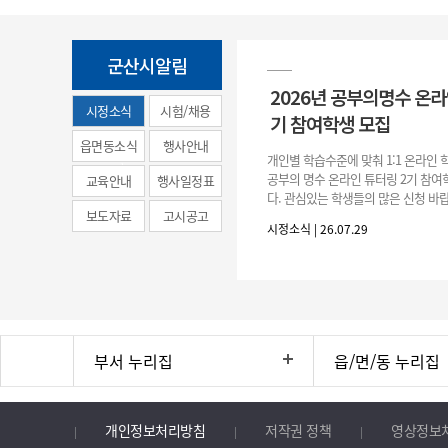
군산시알림
2026년 공부의명수 온라
시정소식
시험/채용
기 참여학생 모집
(municipal
읍면동소식
행사안내
개인별 학습수준에 맞춰 1:1 온라인
news)
공부의 명수 온라인 튜터링 2기 참
교육안내
행사일정표
다. 관심있는 학생들의 많은 신청 바랍
보도자료
고시공고
간 : 2026. 7. 29.(수) ~ 8. 7.(금) 2. 
시정소식 | 26.07.29
부서 누리집
읍/면/동 누리집
개인정보처리방침
저작권 정책
영상정보