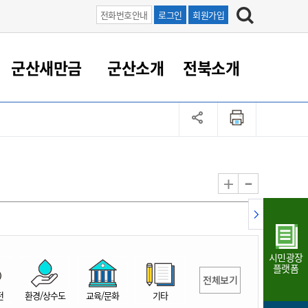
전화번호안내
로그인
회원가입
군산새만금
군산소개
전북소개
정 대응
족관계
부서/업무
RE100의 중심 새만금
도시/공원/주택
산업인프라
정책실명제
토지/건축
읍면동 안내
군산새만금 홍보 영상
조직운영6대지표
농업/축산업
도시재생
지방세
족관계
도시계획/지구단위계획
군산국가산업단지
정책실명제 안내
지방세
도시재생사업
민선8기 농업비전/발전방
공무원 정원
향
-
+
공원녹지
군산2국가산업단지
국민신청실명제안내
지방세환급금신청
도시재생(현장)지원센터
과장급이상 상위직 비율
농산물 유통
식
주택
새만금산업단지
정책실명제 중점관리 대상
지방세 상담챗봇
도시재생시설 현황
공무원 1인당 주민수
가축방역
자료실
자유무역지역
도시재생 공지/행사
현장공무원 비율
동물복지
지방산업단지
재정규모대비 인건비운영
시민광장
농공단지
실국본부수
플랫폼
전체보기
림 서비
산업단지 지도
내고장 알리미
전
환경/상수도
교육/문화
기타
구
항만/여객/공항/철도/컨벤