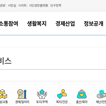
관광
시장실
시의회
시민광장플랫폼
인구정책
소통참여
생활복지
경제산업
정보공개
새만금 해양거점도시 군산
정보공개 목록/청구
시민참여서비스
여권 민원
기업지원
교육
군산시 소개
군산시 관할권 주요논리
각종 신고/민원
사전정보공표
일자리/창업
차량 민원
상하수도
시청안내
새만금 관할구역 결
주민등록/인감/가
교통안내
기업목록
인사운영
SNS소식
여권발급안내
시민광장플랫폼
교육지원
투자기업 인센티브
정보공개 목록/청구
군산 현황
차량등록사업소 안내
하수도 계획
군산시 명장
사전정보공표
청사종합안내
주민등록/인감/가
시내버스
일반기업 목록
2022년도 통계
조직도
비스
여권 서식
시장에게 바란다
평생교육
기업지원정책
군산의 역사
차량 신규/이전 등록
상수도시설
구인구직
수시공표
전화번호안내
각종서식
택시
사회적경제기업
2023년도 통계
업무
나의민원
학자금대출이자지원
경제 공지/서식
수상현황
저당권 설정/말소 등록
수질검사
청년뜰(청년센터/창업센터)
부서별 팩스번호
시외버스/고속버스
공장 검색
2024년도 통계
부서소
나도한마디
우리아이 꿈탐험 지원사업
기업애로해소SOS
자연지리특성
등록원부 열람/발급
상수도/하수도 요금
시청 오시는 길
철도/항공
2025년도 통계
부서별 
군산시사회적경제지원센터
칭찬합시다
시민정보화교육
강소연구개발특구
행정구역/행정지도
자동차 등록 서식
요금조회납부시스템
여객선
설문조사
부모학교예약시스템
자매결연/국제협력 도시
자동차 과태료 조회 및 납부
공공하수처리시설
교통 관련사이트
일자리 지원사업
자원봉사참여
군산어린이시청
군산의 상징
자동차 정기(종합)검사 기
주정차단속 문자알
일자리지원센터
설/교통
경제/일자리
토지/주택
복지/건강
출산/육아
재난/안
간조회 및 검사예약
스
전자민원창
적극행정
디지털배움터