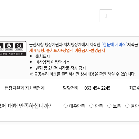
기부자 예우제
기부자 명예의 전당
1
기금사업
군산시 답례품
고향사랑기부제 소식
군산시청 행정지원과 자치행정계에서 제작한
"한눈에 서비스"
저작물
제 4 유형: 출처표시+상업적 이용금지+변경금지
출처표시
비상업적 이용만 가능
변형 등 2차적 저작물 작성 금지
※ 공공누리 마크를 클릭하시면 상세내용을 확인 하실 수 있습니다.
행정지원과 자치행정계
담당전화
063-454-2245
최근
에 대해 만족
하십니까?
매우만족
만족
보통
불만