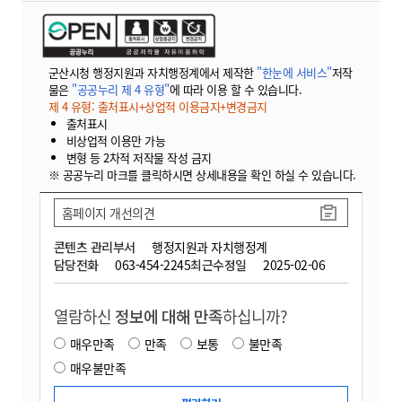
군산시청 행정지원과 자치행정계에서 제작한
"한눈에 서비스"
저작
물은
"공공누리 제 4 유형"
에 따라 이용 할 수 있습니다.
제 4 유형: 출처표시+상업적 이용금지+변경금지
출처표시
비상업적 이용만 가능
변형 등 2차적 저작물 작성 금지
※ 공공누리 마크를 클릭하시면 상세내용을 확인 하실 수 있습니다.
홈페이지 개선의견
콘텐츠 관리부서
행정지원과 자치행정계
담당전화
063-454-2245
최근수정일
2025-02-06
열람하신
정보에 대해 만족
하십니까?
매우만족
만족
보통
불만족
매우불만족