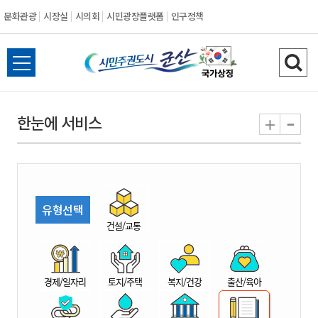
문화관광
시장실
시의회
시민광장플랫폼
인구정책
시
전
검
민
체
색
메
하
-
+
한눈에 서비스
주
뉴
기
열
권
기
도
유형선택
시
건설/교통
군
경제/일자리
토지/주택
복지/건강
출산/육아
산