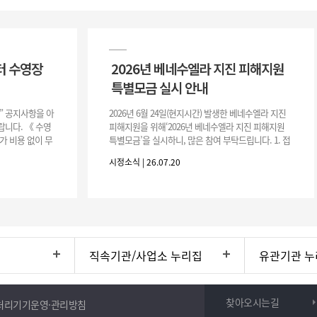
터 수영장
2026년 베네수엘라 지진 피해지원
특별모금 실시 안내
장” 공지사항을 아
2026년 6월 24일(현지시간) 발생한 베네수엘라 지진
니다. 《 수영
피해지원을 위해‘2026년 베네수엘라 지진 피해지원
가 비용 없이 무
특별모금’을 실시하니, 많은 참여 부탁드립니다. 1. 접
 : 2026. 8.
수 처 : 전북 사회복지공동모금회 2. 모집기간 : 2026.
시정소식 | 26.07.20
6.
직속기관/사업소 누리집
유관기관 누
찾아오시는길
처리기기운영·관리방침