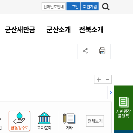
전화번호안내
로그인
회원가입
군산새만금
군산소개
전북소개
정 대응
족관계
부서/업무
RE100의 중심 새만금
도시/공원/주택
산업인프라
정책실명제
토지/건축
읍면동 안내
군산새만금 홍보 영상
조직운영6대지표
농업/축산업
도시재생
지방세
족관계
도시계획/지구단위계획
군산국가산업단지
정책실명제 안내
지방세
도시재생사업
민선8기 농업비전/발전방
공무원 정원
향
-
+
공원녹지
군산2국가산업단지
국민신청실명제안내
지방세환급금신청
도시재생(현장)지원센터
과장급이상 상위직 비율
농산물 유통
식
주택
새만금산업단지
정책실명제 중점관리 대상
지방세 상담챗봇
도시재생시설 현황
공무원 1인당 주민수
가축방역
자료실
자유무역지역
도시재생 공지/행사
현장공무원 비율
동물복지
지방산업단지
재정규모대비 인건비운영
시민광장
농공단지
실국본부수
플랫폼
전체보기
림 서비
산업단지 지도
내고장 알리미
전
환경/상수도
교육/문화
기타
구
항만/여객/공항/철도/컨벤