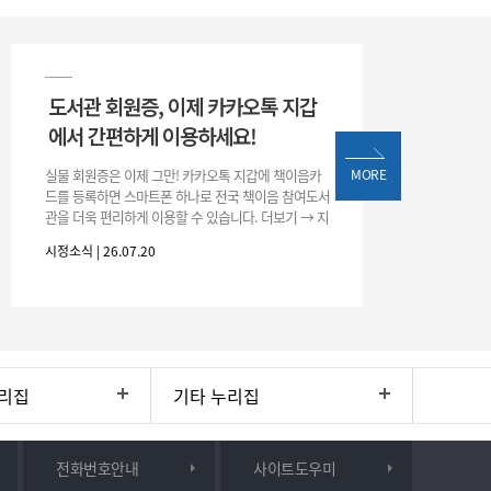
도서관 회원증, 이제 카카오톡 지갑
에서 간편하게 이용하세요!
실물 회원증은 이제 그만! 카카오톡 지갑에 책이음카
MORE
드를 등록하면 스마트폰 하나로 전국 책이음 참여도서
관을 더욱 편리하게 이용할 수 있습니다. 더보기 → 지
갑 → +발급 → 책이음카드 지금 바로 등록하고 쉽고
시정소식 | 26.07.20
간편한 도서관 서비스를 만
리집
기타 누리집
전화번호안내
사이트도우미