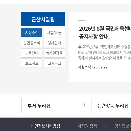
군산시알림
2026년 8월 국민체육센
시정소식
시험/채용
공지사항 안내.
(municipal
읍면동소식
행사안내
♣ 2026년 8월 “국민체육센터 수영
news)
래와 같이 안내하오니 참고하시기 바랍
교육안내
행사일정표
장에서 실시하는 강습은 이용료 외 추
보도자료
고시공고
료로 운영됩니다.》 1. 회원 가입 등록 기간
시정소식 | 26.07.22
3.(월)
부서 누리집
읍/면/동 누리집
개인정보처리방침
저작권 정책
영상정보