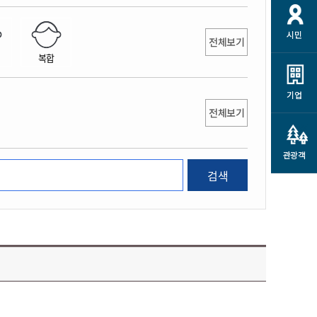
개
재정정보 공개
공공저작물
션
시민
통계정보
행정규제개혁
전체보기
소상공인 지원
복합
민방위/재난안전
시스템
행정규제개혁안내
고유가 피해지원금
민방위
규제신문고
군산사랑배달 배달의명수
기업
재난안전
전체보기
규제입증요청
카드수수료 지원
풍수해보험
사
규제정보포털
소상공인지원
재해예방
관광객
관련기관 안내
검색
군산시착한가격업소
시민대상보험
통계
영조물 배상보험
인 현황
군산시민 안전보험
군산시민 자전거보험
군산 상품
농업인안전보험 농가부담
 가이드북
금 지원사업