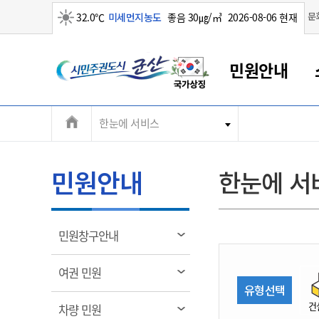
맑음
문
32.0℃
미세먼지농도
좋음 30㎍/㎥
2026-08-06 현재
시
민원안내
민
전
한눈에 서비스
군산새만금
민원안내
소통참여
생활복지
경제산업
정보공개
군산소개
전북소개
주
군산에서 시작되는 새만금
전북특별자치도 소개
군산사랑상품권
민원창구안내
정보공개제도
복지/보건
시정알림
군산시 비전
체
권
민원이용안내
시정소식
인구정책
상품권 안내
제도안내
전북특별자치도란?
메
민원안내
한눈에 서
민원수수료
시험/채용
통합돌봄
상품권 공지사항
비공개대상정보
전북특별자치도 용어 Q&A
뉴
도
종합민원창구
보도자료
주민복지
상품권 Q&A
불복구제절차
자료실
시
아름다운 배려창구
행사안내
아동/청소년
상품권 이용규약
수수료
열
민원창구안내
홍보영상 게시판
토지정보민원창구
행사일정표
여성/가족
판매대행점 조회
정보공개서식
림
군
대표전화
대표전화
대표전화
대표전화
대표전화
대표전화
대표전화
대표전화
063-454-4000
063-454-4000
063-454-4000
063-454-4000
063-454-4000
063-454-4000
063-454-4000
063-454-4000
열
여권 민원
무인민원발급기
교육안내
노인복지
지류상품권 재고조회
림
유형선택
산
보건소식
장애인복지
부서 및 담당자 연락처
부서 및 담당자 연락처
부서 및 담당자 연락처
부서 및 담당자 연락처
부서 및 담당자 연락처
부서 및 담당자 연락처
부서 및 담당자 연락처
부서 및 담당자 연락처
건
열
차량 민원
고시공고
사회서비스(바우처)