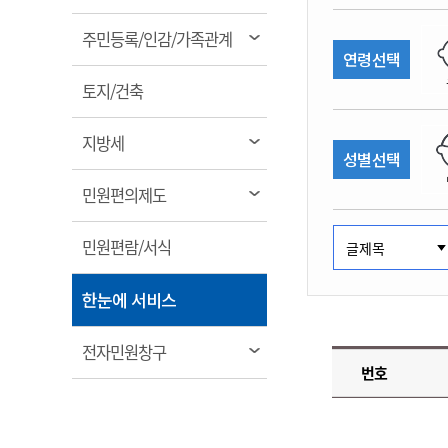
림
계약정보공개
전화번호안내
전화번호안내
전화번호안내
전화번호안내
전화번호안내
전화번호안내
전화번호안내
전화번호안내
군산시보
장사정보
열
주민등록/인감/가족관계
입찰/계약정보
연령선택
읍면동소식
주민복지 안내서
주요시책
림
수산업
찾아오시는길
찾아오시는길
찾아오시는길
찾아오시는길
찾아오시는길
찾아오시는길
찾아오시는길
찾아오시는길
용역과제
열
민원편의제도
토지/건축
웹진 열린군산
시정계획
어업현황
림
타기관소식
민원 1회방문 처리제
주요업무
수산물 안전정보
열
지방세
성별선택
어디서나 민원처리제
시정백서
림
군산수산물 소비촉진행사
상품권 구매 사용 및 관리
사전심사 청구제도
열
민원편의제도
군산 특화 수산물
림
민원인 후견인제
열
민원편람/서식
복합민원 상담예약제
림
폐업신고 원스톱서비스
열
한눈에 서비스
납세자 보호관제도
림
『안심상속』 원스톱 서비
열
전자민원창구
스
번호
림