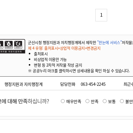
기부자 예우제
기부자 명예의 전당
1
기금사업
군산시 답례품
고향사랑기부제 소식
군산시청 행정지원과 자치행정계에서 제작한
"한눈에 서비스"
저작물
제 4 유형: 출처표시+상업적 이용금지+변경금지
출처표시
비상업적 이용만 가능
변형 등 2차적 저작물 작성 금지
※ 공공누리 마크를 클릭하시면 상세내용을 확인 하실 수 있습니다.
행정지원과 자치행정계
담당전화
063-454-2245
최근
에 대해 만족
하십니까?
매우만족
만족
보통
불만