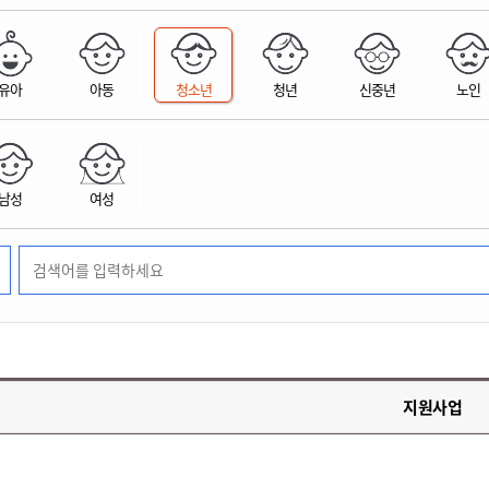
위원회 현황
공공데이터 개방
업무추진비공
군산시 무상교통
공부의 명수
정부24
위원회 명단공개
공공데이터 개방
예산/재정
법률정보
국민신문고
건설
부동산
에너지
유아
아동
청소년
청년
신중년
노인
환경
청소
위생
위원회 회의록 공개
공공데이터 수요조사
민원편람/서식
한눈에 서비스
전자가족관계등록
예산안내
조례규칙 입법예고
경제동향
도로/가로등
부동산 정보
태양광
환경선언문
청소정보
공중위생
재정공시
조례규칙 입법예고(구)
물가정보
자전거
주소/건축/지적/지리정보
가스/석유
인터넷등기소
환경기본정보
대형폐기물 배출신고
위생용품 제조업
결산보고서
법률정보 관련사이트
사회조사
조상땅찾기
국세청홈택스
남성
여성
화학물질 관리지도
공모사업
생활쓰레기 처리요령
식품위생
중기지방재정계획
사업체조
위택스
미세먼지 대응
음식물쓰레기 처리요령
문화 콘텐츠업
투자심사
통계연보
부동산통합민원
환경영향평가
폐기물 처리시설 현황
예산낭비신고
청년통계
체육
공공데이터포털
석면해체 건축물정보
보조금 부정수급 신고
주민등록
새올전자민원창구
체육시설 안내
환경오염업소 공개
공유재산
체류외국
군산시체육회
환경 관련사이트
재정용어사전
생활체육 공지
지원사업
군산시 고향사랑기부제
고향사랑기부제 소개
군산상품