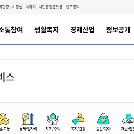
화관광
시장실
시의회
시민광장플랫폼
인구정책
소통참여
생활복지
경제산업
정보공개
새만금 해양거점도시 군산
정보공개 목록/청구
시민참여서비스
여권 민원
기업지원
교육
군산시 소개
군산시 관할권 주요논리
각종 신고/민원
사전정보공표
일자리/창업
차량 민원
상하수도
시청안내
새만금 관할구역 결
주민등록/인감/가
교통안내
기업목록
인사운영
SNS소식
여권발급안내
시민광장플랫폼
교육지원
투자기업 인센티브
정보공개 목록/청구
군산 현황
차량등록사업소 안내
하수도 계획
군산시 명장
사전정보공표
청사종합안내
주민등록/인감/가
시내버스
일반기업 목록
2022년도 통계
조직도
비스
여권 서식
시장에게 바란다
평생교육
기업지원정책
군산의 역사
차량 신규/이전 등록
상수도시설
구인구직
수시공표
전화번호안내
각종서식
택시
사회적경제기업
2023년도 통계
업무
나의민원
학자금대출이자지원
경제 공지/서식
수상현황
저당권 설정/말소 등록
수질검사
청년뜰(청년센터/창업센터)
부서별 팩스번호
시외버스/고속버스
공장 검색
2024년도 통계
부서소
나도한마디
우리아이 꿈탐험 지원사업
기업애로해소SOS
자연지리특성
등록원부 열람/발급
상수도/하수도 요금
시청 오시는 길
철도/항공
2025년도 통계
부서별 
군산시사회적경제지원센터
칭찬합시다
시민정보화교육
강소연구개발특구
행정구역/행정지도
자동차 등록 서식
요금조회납부시스템
여객선
설문조사
부모학교예약시스템
자매결연/국제협력 도시
자동차 과태료 조회 및 납부
공공하수처리시설
교통 관련사이트
일자리 지원사업
자원봉사참여
군산어린이시청
군산의 상징
자동차 정기(종합)검사 기
주정차단속 문자알
일자리지원센터
설/교통
경제/일자리
토지/주택
복지/건강
출산/육아
재난/안
간조회 및 검사예약
스
전자민원창
적극행정
디지털배움터