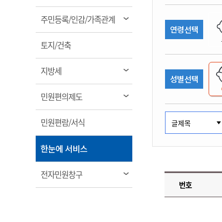
림
계약정보공개
전화번호안내
전화번호안내
전화번호안내
전화번호안내
전화번호안내
전화번호안내
전화번호안내
전화번호안내
군산시보
장사정보
열
주민등록/인감/가족관계
입찰/계약정보
연령선택
읍면동소식
주민복지 안내서
주요시책
림
수산업
찾아오시는길
찾아오시는길
찾아오시는길
찾아오시는길
찾아오시는길
찾아오시는길
찾아오시는길
찾아오시는길
용역과제
열
민원편의제도
토지/건축
웹진 열린군산
시정계획
어업현황
림
타기관소식
민원 1회방문 처리제
주요업무
수산물 안전정보
열
지방세
성별선택
어디서나 민원처리제
시정백서
림
군산수산물 소비촉진행사
상품권 구매 사용 및 관리
사전심사 청구제도
열
민원편의제도
군산 특화 수산물
림
민원인 후견인제
열
민원편람/서식
복합민원 상담예약제
림
폐업신고 원스톱서비스
열
한눈에 서비스
납세자 보호관제도
림
『안심상속』 원스톱 서비
열
전자민원창구
스
번호
림