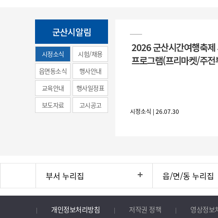
군산시알림
2026 군산시간여행축제
시정소식
시험/채용
프로그램(프리마켓/주전
(municipal
읍면동소식
행사안내
news)
교육안내
행사일정표
보도자료
고시공고
시정소식 | 26.07.30
부서 누리집
읍/면/동 누리집
개인정보처리방침
저작권 정책
영상정보