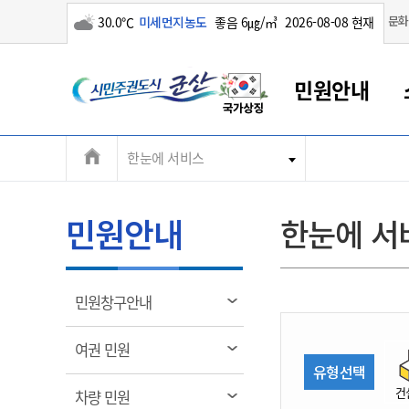
구름많음
문화
30.0℃
미세먼지농도
좋음 6㎍/㎥
2026-08-08 현재
시
민원안내
민
전
한눈에 서비스
군산새만금
민원안내
소통참여
생활복지
경제산업
정보공개
군산소개
전북소개
주
군산에서 시작되는 새만금
전북특별자치도 소개
군산사랑상품권
민원창구안내
정보공개제도
복지/보건
시정알림
군산시 비전
체
권
민원이용안내
시정소식
인구정책
상품권 안내
제도안내
전북특별자치도란?
메
민원안내
한눈에 서
민원수수료
시험/채용
통합돌봄
상품권 공지사항
비공개대상정보
전북특별자치도 용어 Q&A
뉴
도
종합민원창구
보도자료
주민복지
상품권 Q&A
불복구제절차
자료실
시
아름다운 배려창구
행사안내
아동/청소년
상품권 이용규약
수수료
열
민원창구안내
홍보영상 게시판
토지정보민원창구
행사일정표
여성/가족
판매대행점 조회
정보공개서식
림
군
대표전화
대표전화
대표전화
대표전화
대표전화
대표전화
대표전화
대표전화
063-454-4000
063-454-4000
063-454-4000
063-454-4000
063-454-4000
063-454-4000
063-454-4000
063-454-4000
열
여권 민원
무인민원발급기
교육안내
노인복지
지류상품권 재고조회
림
유형선택
산
보건소식
장애인복지
부서 및 담당자 연락처
부서 및 담당자 연락처
부서 및 담당자 연락처
부서 및 담당자 연락처
부서 및 담당자 연락처
부서 및 담당자 연락처
부서 및 담당자 연락처
부서 및 담당자 연락처
건
열
차량 민원
고시공고
사회서비스(바우처)