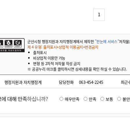
기부자 예우제
기부자 명예의 전당
1
기금사업
군산시 답례품
고향사랑기부제 소식
군산시청 행정지원과 자치행정계에서 제작한
"한눈에 서비스"
저작물
제 4 유형: 출처표시+상업적 이용금지+변경금지
출처표시
비상업적 이용만 가능
변형 등 2차적 저작물 작성 금지
※ 공공누리 마크를 클릭하시면 상세내용을 확인 하실 수 있습니다.
행정지원과 자치행정계
담당전화
063-454-2245
최근
에 대해 만족
하십니까?
매우만족
만족
보통
불만