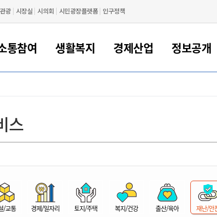
관광
시장실
시의회
시민광장플랫폼
인구정책
소통참여
생활복지
경제산업
정보공개
새만금 해양거점도시 군산
정보공개 목록/청구
시민참여서비스
여권 민원
기업지원
교육
군산시 소개
군산시 관할권 주요논리
각종 신고/민원
사전정보공표
일자리/창업
차량 민원
상하수도
시청안내
새만금 관할구역 결
주민등록/인감/가
교통안내
기업목록
인사운영
SNS소식
여권발급안내
시민광장플랫폼
교육지원
투자기업 인센티브
정보공개 목록/청구
군산 현황
차량등록사업소 안내
하수도 계획
군산시 명장
사전정보공표
청사종합안내
주민등록/인감/가
시내버스
일반기업 목록
2022년도 통계
조직도
비스
여권 서식
시장에게 바란다
평생교육
기업지원정책
군산의 역사
차량 신규/이전 등록
상수도시설
구인구직
수시공표
전화번호안내
각종서식
택시
사회적경제기업
2023년도 통계
업무
나의민원
학자금대출이자지원
경제 공지/서식
수상현황
저당권 설정/말소 등록
수질검사
청년뜰(청년센터/창업센터)
부서별 팩스번호
시외버스/고속버스
공장 검색
2024년도 통계
부서소
나도한마디
우리아이 꿈탐험 지원사업
기업애로해소SOS
자연지리특성
등록원부 열람/발급
상수도/하수도 요금
시청 오시는 길
철도/항공
2025년도 통계
부서별 
군산시사회적경제지원센터
칭찬합시다
시민정보화교육
강소연구개발특구
행정구역/행정지도
자동차 등록 서식
요금조회납부시스템
여객선
설문조사
부모학교예약시스템
자매결연/국제협력 도시
자동차 과태료 조회 및 납부
공공하수처리시설
교통 관련사이트
일자리 지원사업
자원봉사참여
군산어린이시청
군산의 상징
자동차 정기(종합)검사 기
주정차단속 문자알
일자리지원센터
설/교통
경제/일자리
토지/주택
복지/건강
출산/육아
재난/안
간조회 및 검사예약
스
전자민원창
적극행정
디지털배움터