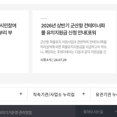
 시민참여
2026년 상반기 군산항 컨테이너화
부리 부
물 유치지원금 신청 안내(포워
군산항 화물유치 지원사업과 관련하여 컨테이너화물
처리실적에 따른 화물유치지원금을 지급하고자 하오
니, 해당되는 포워더께서는 다음과 같이 지원금을 신
청하시기 바랍니다. 1. 해당기간 : ‘25. 11. 1. ~ '26. 4.
시정소식 | 26.07.29
30.(6개
직속기관/사업소 누리집
유관기관 누
찾아오시는길
처리기기운영·관리방침