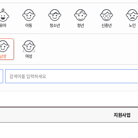
위원회 현황
공공데이터 개방
업무추진비공
군산시 무상교통
공부의 명수
정부24
위원회 명단공개
공공데이터 개방
예산/재정
법률정보
국민신문고
건설
부동산
에너지
유아
아동
청소년
청년
신중년
노인
환경
청소
위생
위원회 회의록 공개
공공데이터 수요조사
민원편람/서식
한눈에 서비스
전자가족관계등록
예산안내
조례규칙 입법예고
경제동향
도로/가로등
부동산 정보
태양광
환경선언문
청소정보
공중위생
재정공시
조례규칙 입법예고(구)
물가정보
자전거
주소/건축/지적/지리정보
가스/석유
인터넷등기소
환경기본정보
대형폐기물 배출신고
위생용품 제조업
결산보고서
법률정보 관련사이트
사회조사
조상땅찾기
국세청홈택스
남성
여성
화학물질 관리지도
공모사업
생활쓰레기 처리요령
식품위생
중기지방재정계획
사업체조
위택스
미세먼지 대응
음식물쓰레기 처리요령
문화 콘텐츠업
투자심사
통계연보
부동산통합민원
환경영향평가
폐기물 처리시설 현황
예산낭비신고
청년통계
체육
공공데이터포털
석면해체 건축물정보
보조금 부정수급 신고
주민등록
새올전자민원창구
체육시설 안내
환경오염업소 공개
공유재산
체류외국
군산시체육회
환경 관련사이트
재정용어사전
생활체육 공지
지원사업
군산시 고향사랑기부제
고향사랑기부제 소개
군산상품