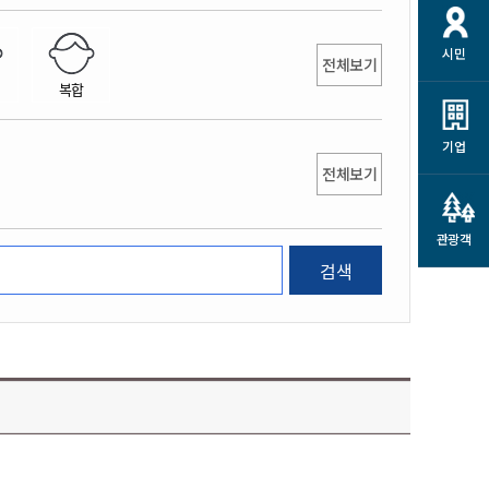
개
재정정보 공개
공공저작물
션
시민
통계정보
행정규제개혁
전체보기
소상공인 지원
복합
민방위/재난안전
시스템
행정규제개혁안내
고유가 피해지원금
민방위
규제신문고
군산사랑배달 배달의명수
기업
재난안전
전체보기
규제입증요청
카드수수료 지원
풍수해보험
사
규제정보포털
소상공인지원
재해예방
관광객
관련기관 안내
검색
군산시착한가격업소
시민대상보험
통계
영조물 배상보험
인 현황
군산시민 안전보험
군산시민 자전거보험
군산 상품
농업인안전보험 농가부담
 가이드북
금 지원사업