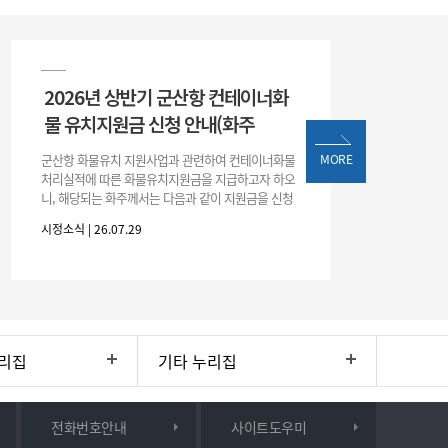
2026년 상반기 군산항 컨테이너화
물 유치지원금 신청 안내(화주
군산항 화물유치 지원사업과 관련하여 컨테이너화물
MORE
처리실적에 따른 화물유치지원금을 지급하고자 하오
니, 해당되는 화주께서는 다음과 같이 지원금을 신청
하시기 바랍니다. 1. 해당기간 : ‘25. 11. 1. ~ '26. 4. 30.
시정소식 | 26.07.29
(6개월
리집
기타 누리집
전화번호안내
사이트도우미