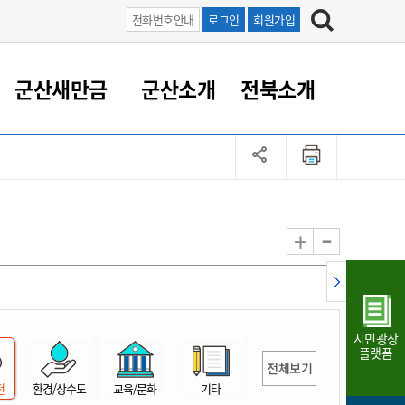
전화번호안내
로그인
회원가입
군산새만금
군산소개
전북소개
정 대응
족관계
부서/업무
RE100의 중심 새만금
도시/공원/주택
산업인프라
정책실명제
토지/건축
읍면동 안내
군산새만금 홍보 영상
조직운영6대지표
농업/축산업
도시재생
지방세
족관계
도시계획/지구단위계획
군산국가산업단지
정책실명제 안내
지방세
도시재생사업
민선8기 농업비전/발전방
공무원 정원
향
-
+
공원녹지
군산2국가산업단지
국민신청실명제안내
지방세환급금신청
도시재생(현장)지원센터
과장급이상 상위직 비율
농산물 유통
식
주택
새만금산업단지
정책실명제 중점관리 대상
지방세 상담챗봇
도시재생시설 현황
공무원 1인당 주민수
가축방역
자료실
자유무역지역
도시재생 공지/행사
현장공무원 비율
동물복지
지방산업단지
재정규모대비 인건비운영
시민광장
농공단지
실국본부수
플랫폼
전체보기
림 서비
산업단지 지도
내고장 알리미
전
환경/상수도
교육/문화
기타
구
항만/여객/공항/철도/컨벤