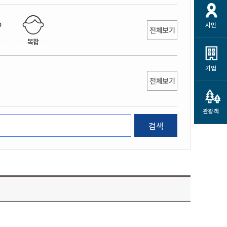
개
재정정보 공개
공공저작물
션
시민
통계정보
행정규제개혁
전체보기
소상공인 지원
복합
민방위/재난안전
시스템
행정규제개혁안내
고유가 피해지원금
민방위
규제신문고
군산사랑배달 배달의명수
기업
재난안전
전체보기
규제입증요청
카드수수료 지원
풍수해보험
사
규제정보포털
소상공인지원
재해예방
관광객
관련기관 안내
검색
군산시착한가격업소
시민대상보험
통계
영조물 배상보험
인 현황
군산시민 안전보험
군산시민 자전거보험
군산 상품
농업인안전보험 농가부담
 가이드북
금 지원사업