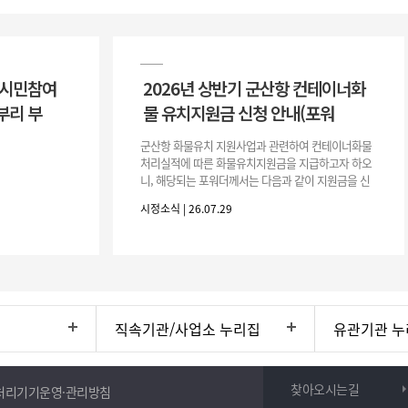
 시민참여
2026년 상반기 군산항 컨테이너화
부리 부
물 유치지원금 신청 안내(포워
군산항 화물유치 지원사업과 관련하여 컨테이너화물
처리실적에 따른 화물유치지원금을 지급하고자 하오
니, 해당되는 포워더께서는 다음과 같이 지원금을 신
청하시기 바랍니다. 1. 해당기간 : ‘25. 11. 1. ~ '26. 4.
시정소식 | 26.07.29
30.(6개
직속기관/사업소 누리집
유관기관 누
찾아오시는길
처리기기운영·관리방침