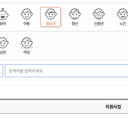
위원회 현황
공공데이터 개방
업무추진비공
군산시 무상교통
공부의 명수
정부24
위원회 명단공개
공공데이터 개방
예산/재정
법률정보
국민신문고
건설
부동산
에너지
유아
아동
청소년
청년
신중년
노인
환경
청소
위생
위원회 회의록 공개
공공데이터 수요조사
민원편람/서식
한눈에 서비스
전자가족관계등록
예산안내
조례규칙 입법예고
경제동향
도로/가로등
부동산 정보
태양광
환경선언문
청소정보
공중위생
재정공시
조례규칙 입법예고(구)
물가정보
자전거
주소/건축/지적/지리정보
가스/석유
인터넷등기소
환경기본정보
대형폐기물 배출신고
위생용품 제조업
결산보고서
법률정보 관련사이트
사회조사
조상땅찾기
국세청홈택스
남성
여성
화학물질 관리지도
공모사업
생활쓰레기 처리요령
식품위생
중기지방재정계획
사업체조
위택스
미세먼지 대응
음식물쓰레기 처리요령
문화 콘텐츠업
투자심사
통계연보
부동산통합민원
환경영향평가
폐기물 처리시설 현황
예산낭비신고
청년통계
체육
공공데이터포털
석면해체 건축물정보
보조금 부정수급 신고
주민등록
새올전자민원창구
체육시설 안내
환경오염업소 공개
공유재산
체류외국
군산시체육회
환경 관련사이트
재정용어사전
생활체육 공지
지원사업
군산시 고향사랑기부제
고향사랑기부제 소개
군산상품