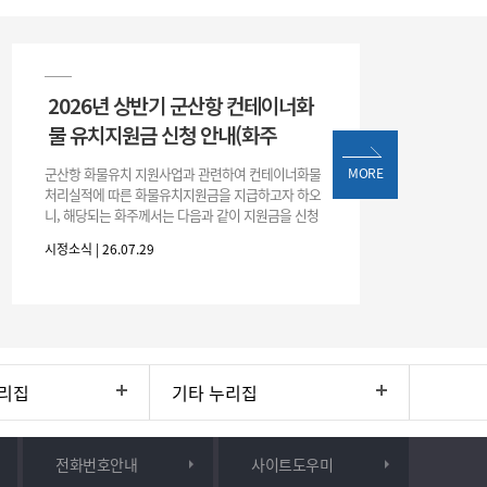
2026년 상반기 군산항 컨테이너화
물 유치지원금 신청 안내(화주
군산항 화물유치 지원사업과 관련하여 컨테이너화물
MORE
처리실적에 따른 화물유치지원금을 지급하고자 하오
니, 해당되는 화주께서는 다음과 같이 지원금을 신청
하시기 바랍니다. 1. 해당기간 : ‘25. 11. 1. ~ '26. 4. 30.
시정소식 | 26.07.29
(6개월
리집
기타 누리집
전화번호안내
사이트도우미