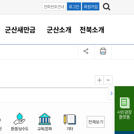
전화번호안내
로그인
회원가입
군산새만금
군산소개
전북소개
정 대응
족관계
부서/업무
RE100의 중심 새만금
도시/공원/주택
산업인프라
정책실명제
토지/건축
읍면동 안내
군산새만금 홍보 영상
조직운영6대지표
농업/축산업
도시재생
지방세
족관계
도시계획/지구단위계획
군산국가산업단지
정책실명제 안내
지방세
도시재생사업
민선8기 농업비전/발전방
공무원 정원
향
-
+
공원녹지
군산2국가산업단지
국민신청실명제안내
지방세환급금신청
도시재생(현장)지원센터
과장급이상 상위직 비율
농산물 유통
식
주택
새만금산업단지
정책실명제 중점관리 대상
지방세 상담챗봇
도시재생시설 현황
공무원 1인당 주민수
가축방역
자료실
자유무역지역
도시재생 공지/행사
현장공무원 비율
동물복지
지방산업단지
재정규모대비 인건비운영
시민광장
농공단지
실국본부수
플랫폼
전체보기
림 서비
산업단지 지도
내고장 알리미
전
환경/상수도
교육/문화
기타
구
항만/여객/공항/철도/컨벤