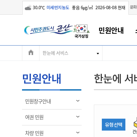
구름많음
문화
30.0℃
미세먼지농도
좋음 6㎍/㎥
2026-08-08 현재
시
민원안내
민
전
한눈에 서비스
군산새만금
민원안내
소통참여
생활복지
경제산업
정보공개
군산소개
전북소개
주
군산에서 시작되는 새만금
전북특별자치도 소개
군산사랑상품권
민원창구안내
정보공개제도
복지/보건
시정알림
군산시 비전
체
권
민원이용안내
시정소식
인구정책
상품권 안내
제도안내
전북특별자치도란?
메
민원안내
한눈에 서
민원수수료
시험/채용
통합돌봄
상품권 공지사항
비공개대상정보
전북특별자치도 용어 Q&A
뉴
도
종합민원창구
보도자료
주민복지
상품권 Q&A
불복구제절차
자료실
시
아름다운 배려창구
행사안내
아동/청소년
상품권 이용규약
수수료
열
민원창구안내
홍보영상 게시판
토지정보민원창구
행사일정표
여성/가족
판매대행점 조회
정보공개서식
림
군
대표전화
대표전화
대표전화
대표전화
대표전화
대표전화
대표전화
대표전화
063-454-4000
063-454-4000
063-454-4000
063-454-4000
063-454-4000
063-454-4000
063-454-4000
063-454-4000
열
여권 민원
무인민원발급기
교육안내
노인복지
지류상품권 재고조회
림
유형선택
산
보건소식
장애인복지
부서 및 담당자 연락처
부서 및 담당자 연락처
부서 및 담당자 연락처
부서 및 담당자 연락처
부서 및 담당자 연락처
부서 및 담당자 연락처
부서 및 담당자 연락처
부서 및 담당자 연락처
건
열
차량 민원
고시공고
사회서비스(바우처)