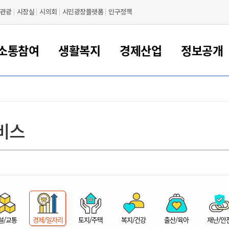
관광
시장실
시의회
시민광장플랫폼
인구정책
소통참여
생활복지
경제산업
정보공개
새만금 해양거점도시 군산
정보공개 목록/청구
시민참여서비스
여권 민원
기업지원
교육
군산시 소개
군산시 관할권 주요논리
각종 신고/민원
사전정보공표
일자리/창업
차량 민원
상하수도
시청안내
새만금 관할구역 결
주민등록/인감/가
교통안내
기업목록
인사운영
SNS소식
여권발급안내
시민광장플랫폼
교육지원
투자기업 인센티브
정보공개 목록/청구
군산 현황
차량등록사업소 안내
하수도 계획
군산시 명장
사전정보공표
청사종합안내
주민등록/인감/가
시내버스
일반기업 목록
2022년도 통계
조직도
비스
여권 서식
시장에게 바란다
평생교육
기업지원정책
군산의 역사
차량 신규/이전 등록
상수도시설
구인구직
수시공표
전화번호안내
각종서식
택시
사회적경제기업
2023년도 통계
업무
나의민원
학자금대출이자지원
경제 공지/서식
수상현황
저당권 설정/말소 등록
수질검사
청년뜰(청년센터/창업센터)
부서별 팩스번호
시외버스/고속버스
공장 검색
2024년도 통계
부서소
나도한마디
우리아이 꿈탐험 지원사업
기업애로해소SOS
자연지리특성
등록원부 열람/발급
상수도/하수도 요금
시청 오시는 길
철도/항공
2025년도 통계
부서별 
군산시사회적경제지원센터
칭찬합시다
시민정보화교육
강소연구개발특구
행정구역/행정지도
자동차 등록 서식
요금조회납부시스템
여객선
설문조사
부모학교예약시스템
자매결연/국제협력 도시
자동차 과태료 조회 및 납부
공공하수처리시설
교통 관련사이트
일자리 지원사업
자원봉사참여
군산어린이시청
군산의 상징
자동차 정기(종합)검사 기
주정차단속 문자알
일자리지원센터
설/교통
경제/일자리
토지/주택
복지/건강
출산/육아
재난/안
간조회 및 검사예약
스
전자민원창
적극행정
디지털배움터