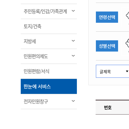
림
계약정보공개
전화번호안내
전화번호안내
전화번호안내
전화번호안내
전화번호안내
전화번호안내
전화번호안내
전화번호안내
군산시보
장사정보
열
주민등록/인감/가족관계
입찰/계약정보
연령선택
읍면동소식
주민복지 안내서
주요시책
림
수산업
찾아오시는길
찾아오시는길
찾아오시는길
찾아오시는길
찾아오시는길
찾아오시는길
찾아오시는길
찾아오시는길
용역과제
열
민원편의제도
토지/건축
웹진 열린군산
시정계획
어업현황
림
타기관소식
민원 1회방문 처리제
주요업무
수산물 안전정보
열
지방세
성별선택
어디서나 민원처리제
시정백서
림
군산수산물 소비촉진행사
상품권 구매 사용 및 관리
사전심사 청구제도
열
민원편의제도
군산 특화 수산물
림
민원인 후견인제
열
민원편람/서식
복합민원 상담예약제
림
폐업신고 원스톱서비스
열
한눈에 서비스
납세자 보호관제도
림
『안심상속』 원스톱 서비
열
전자민원창구
스
번호
림