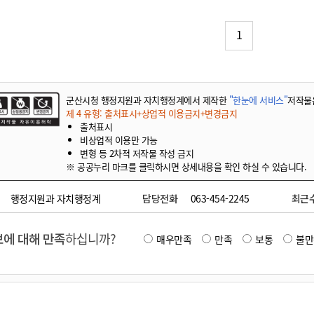
기부자 예우제
기부자 명예의 전당
1
기금사업
군산시 답례품
고향사랑기부제 소식
군산시청 행정지원과 자치행정계에서 제작한
"한눈에 서비스"
저작물
제 4 유형: 출처표시+상업적 이용금지+변경금지
출처표시
비상업적 이용만 가능
변형 등 2차적 저작물 작성 금지
※ 공공누리 마크를 클릭하시면 상세내용을 확인 하실 수 있습니다.
행정지원과 자치행정계
담당전화
063-454-2245
최근
에 대해 만족
하십니까?
매우만족
만족
보통
불만