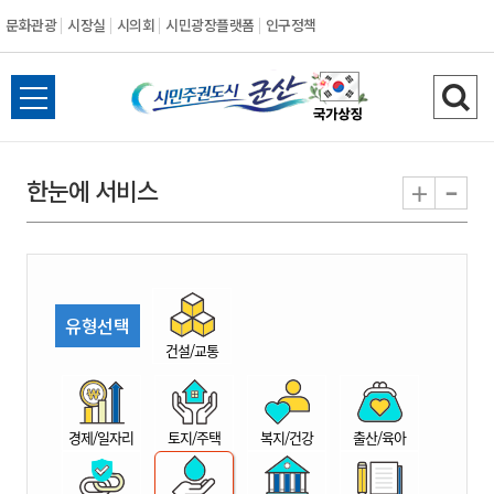
문화관광
시장실
시의회
시민광장플랫폼
인구정책
시
전
검
민
체
색
메
하
-
+
한눈에 서비스
주
뉴
기
열
권
기
도
유형선택
시
건설/교통
군
경제/일자리
토지/주택
복지/건강
출산/육아
산