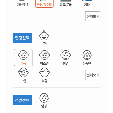
재난/안전
환경/상수도
교육/문화
기타
전체보기
연령선택
유아
아동
청소년
청년
신중년
전체보기
노인
복합
성별선택
남성