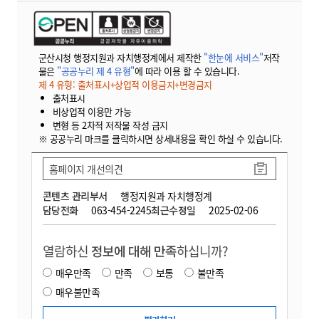
군산시청 행정지원과 자치행정계에서 제작한
"한눈에 서비스"
저작
물은
"공공누리 제 4 유형"
에 따라 이용 할 수 있습니다.
제 4 유형: 출처표시+상업적 이용금지+변경금지
출처표시
비상업적 이용만 가능
변형 등 2차적 저작물 작성 금지
※ 공공누리 마크를 클릭하시면 상세내용을 확인 하실 수 있습니다.
홈페이지 개선의견
콘텐츠 관리부서
행정지원과 자치행정계
담당전화
063-454-2245
최근수정일
2025-02-06
열람하신
정보에 대해 만족
하십니까?
매우만족
만족
보통
불만족
매우불만족