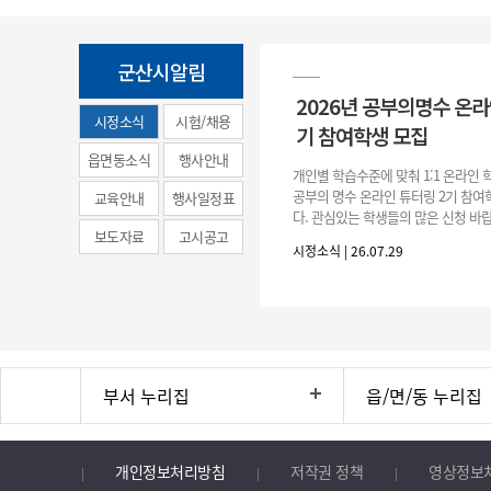
군산시알림
2026년 공부의명수 온라
시정소식
시험/채용
기 참여학생 모집
(municipal
읍면동소식
행사안내
개인별 학습수준에 맞춰 1:1 온라인
news)
공부의 명수 온라인 튜터링 2기 참
교육안내
행사일정표
다. 관심있는 학생들의 많은 신청 바랍
보도자료
고시공고
간 : 2026. 7. 29.(수) ~ 8. 7.(금) 2. 
시정소식 | 26.07.29
부서 누리집
읍/면/동 누리집
개인정보처리방침
저작권 정책
영상정보