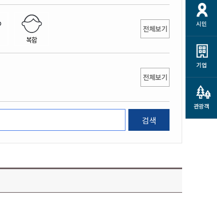
개
재정정보 공개
공공저작물
션
시민
통계정보
행정규제개혁
전체보기
소상공인 지원
복합
민방위/재난안전
시스템
행정규제개혁안내
고유가 피해지원금
민방위
규제신문고
군산사랑배달 배달의명수
기업
재난안전
전체보기
규제입증요청
카드수수료 지원
풍수해보험
사
규제정보포털
소상공인지원
재해예방
관광객
관련기관 안내
검색
군산시착한가격업소
시민대상보험
통계
영조물 배상보험
인 현황
군산시민 안전보험
군산시민 자전거보험
군산 상품
농업인안전보험 농가부담
 가이드북
금 지원사업