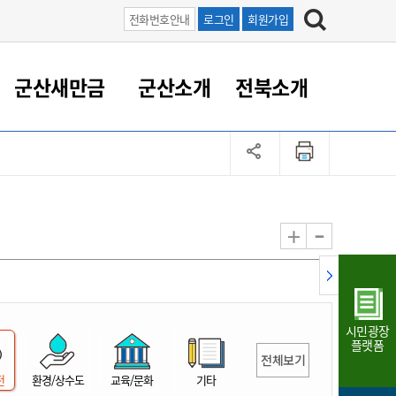
전화번호안내
로그인
회원가입
군산새만금
군산소개
전북소개
정 대응
족관계
부서/업무
RE100의 중심 새만금
도시/공원/주택
산업인프라
정책실명제
토지/건축
읍면동 안내
군산새만금 홍보 영상
조직운영6대지표
농업/축산업
도시재생
지방세
족관계
도시계획/지구단위계획
군산국가산업단지
정책실명제 안내
지방세
도시재생사업
민선8기 농업비전/발전방
공무원 정원
향
-
+
공원녹지
군산2국가산업단지
국민신청실명제안내
지방세환급금신청
도시재생(현장)지원센터
과장급이상 상위직 비율
농산물 유통
식
주택
새만금산업단지
정책실명제 중점관리 대상
지방세 상담챗봇
도시재생시설 현황
공무원 1인당 주민수
가축방역
자료실
자유무역지역
도시재생 공지/행사
현장공무원 비율
동물복지
지방산업단지
재정규모대비 인건비운영
시민광장
농공단지
실국본부수
플랫폼
전체보기
림 서비
산업단지 지도
내고장 알리미
전
환경/상수도
교육/문화
기타
구
항만/여객/공항/철도/컨벤