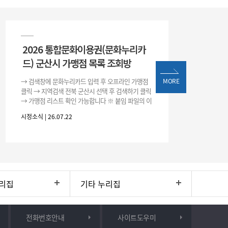
2026 통합문화이용권(문화누리카
드) 군산시 가맹점 목록 조회방
→ 검색창에 문화누리카드 입력 후 오프라인 가맹점
MORE
클릭 → 지역검색 전북 군산시 선택 후 검색하기 클릭
→ 가맹점 리스트 확인 가능합니다 ※ 붙임 파일의 이
용처 리스트는 변동될 수 있으니 위 방법으로 확인하
시정소식 | 26.07.22
시기 바랍니다.
리집
기타 누리집
전화번호안내
사이트도우미