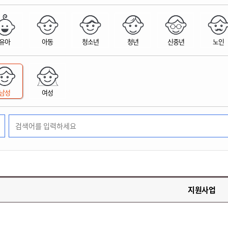
위원회 현황
공공데이터 개방
업무추진비공
군산시 무상교통
공부의 명수
정부24
위원회 명단공개
공공데이터 개방
예산/재정
법률정보
국민신문고
건설
부동산
에너지
유아
아동
청소년
청년
신중년
노인
환경
청소
위생
위원회 회의록 공개
공공데이터 수요조사
민원편람/서식
한눈에 서비스
전자가족관계등록
예산안내
조례규칙 입법예고
경제동향
도로/가로등
부동산 정보
태양광
환경선언문
청소정보
공중위생
재정공시
조례규칙 입법예고(구)
물가정보
자전거
주소/건축/지적/지리정보
가스/석유
인터넷등기소
환경기본정보
대형폐기물 배출신고
위생용품 제조업
결산보고서
법률정보 관련사이트
사회조사
조상땅찾기
국세청홈택스
남성
여성
화학물질 관리지도
공모사업
생활쓰레기 처리요령
식품위생
중기지방재정계획
사업체조
위택스
미세먼지 대응
음식물쓰레기 처리요령
문화 콘텐츠업
투자심사
통계연보
부동산통합민원
환경영향평가
폐기물 처리시설 현황
예산낭비신고
청년통계
체육
공공데이터포털
석면해체 건축물정보
보조금 부정수급 신고
주민등록
새올전자민원창구
체육시설 안내
환경오염업소 공개
공유재산
체류외국
군산시체육회
환경 관련사이트
재정용어사전
생활체육 공지
지원사업
군산시 고향사랑기부제
고향사랑기부제 소개
군산상품