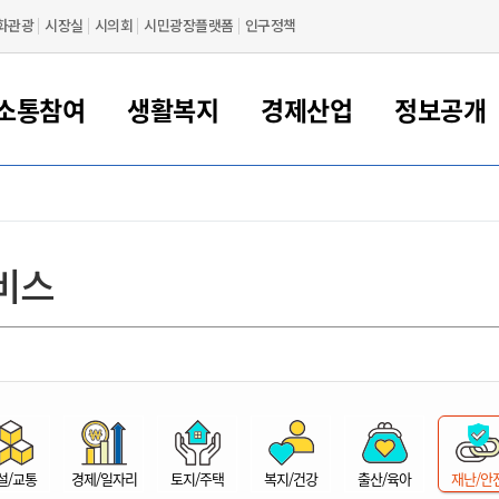
화관광
시장실
시의회
시민광장플랫폼
인구정책
소통참여
생활복지
경제산업
정보공개
새만금 해양거점도시 군산
정보공개 목록/청구
시민참여서비스
여권 민원
기업지원
교육
군산시 소개
군산시 관할권 주요논리
각종 신고/민원
사전정보공표
일자리/창업
차량 민원
상하수도
시청안내
새만금 관할구역 결
주민등록/인감/가
교통안내
기업목록
인사운영
SNS소식
여권발급안내
시민광장플랫폼
교육지원
투자기업 인센티브
정보공개 목록/청구
군산 현황
차량등록사업소 안내
하수도 계획
군산시 명장
사전정보공표
청사종합안내
주민등록/인감/가
시내버스
일반기업 목록
2022년도 통계
조직도
비스
여권 서식
시장에게 바란다
평생교육
기업지원정책
군산의 역사
차량 신규/이전 등록
상수도시설
구인구직
수시공표
전화번호안내
각종서식
택시
사회적경제기업
2023년도 통계
업무
나의민원
학자금대출이자지원
경제 공지/서식
수상현황
저당권 설정/말소 등록
수질검사
청년뜰(청년센터/창업센터)
부서별 팩스번호
시외버스/고속버스
공장 검색
2024년도 통계
부서소
나도한마디
우리아이 꿈탐험 지원사업
기업애로해소SOS
자연지리특성
등록원부 열람/발급
상수도/하수도 요금
시청 오시는 길
철도/항공
2025년도 통계
부서별 
군산시사회적경제지원센터
칭찬합시다
시민정보화교육
강소연구개발특구
행정구역/행정지도
자동차 등록 서식
요금조회납부시스템
여객선
설문조사
부모학교예약시스템
자매결연/국제협력 도시
자동차 과태료 조회 및 납부
공공하수처리시설
교통 관련사이트
일자리 지원사업
자원봉사참여
군산어린이시청
군산의 상징
자동차 정기(종합)검사 기
주정차단속 문자알
일자리지원센터
설/교통
경제/일자리
토지/주택
복지/건강
출산/육아
재난/안
간조회 및 검사예약
스
전자민원창
적극행정
디지털배움터