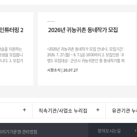
인튜터링 2
2026년 귀농귀촌 동네작가 모집
 학습을 지원하는
<2026년 귀농귀촌 동네작가 모집 안내>1. 모집기간 :
여학생을 모집합니
2026. 7. 27.(월) ~ 8. 7.(금) 18:00까지 2. 모집인원 : 8
니다. 1. 모집기
명3. 모집대상 : 군산시 귀농귀촌인 중 동네작가를 희
운영기간 :
망하는 자 * 기존에 군산시
시정소식 | 26.07.27
직속기관/사업소 누리집
유관기관 누
찾아오시는길
처리기기운영·관리방침