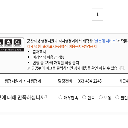
기부자 예우제
기부자 명예의 전당
1
기금사업
군산시 답례품
고향사랑기부제 소식
군산시청 행정지원과 자치행정계에서 제작한
"한눈에 서비스"
저작물
제 4 유형: 출처표시+상업적 이용금지+변경금지
출처표시
비상업적 이용만 가능
변형 등 2차적 저작물 작성 금지
※ 공공누리 마크를 클릭하시면 상세내용을 확인 하실 수 있습니다.
행정지원과 자치행정계
담당전화
063-454-2245
최근
에 대해 만족
하십니까?
매우만족
만족
보통
불만