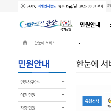
맑음
문
34.0℃
미세먼지농도
좋음 15㎍/㎥
2026-08-07 현재
시
민원안내
민
전
한눈에 서비스
군산새만금
민원안내
소통참여
생활복지
경제산업
정보공개
군산소개
전북소개
주
군산에서 시작되는 새만금
전북특별자치도 소개
군산사랑상품권
민원창구안내
정보공개제도
복지/보건
시정알림
군산시 비전
체
권
민원이용안내
시정소식
인구정책
상품권 안내
제도안내
전북특별자치도란?
메
민원안내
한눈에 서
민원수수료
시험/채용
통합돌봄
상품권 공지사항
비공개대상정보
전북특별자치도 용어 Q&A
뉴
도
종합민원창구
보도자료
주민복지
상품권 Q&A
불복구제절차
자료실
시
아름다운 배려창구
행사안내
아동/청소년
상품권 이용규약
수수료
열
민원창구안내
홍보영상 게시판
토지정보민원창구
행사일정표
여성/가족
판매대행점 조회
정보공개서식
림
군
대표전화
대표전화
대표전화
대표전화
대표전화
대표전화
대표전화
대표전화
063-454-4000
063-454-4000
063-454-4000
063-454-4000
063-454-4000
063-454-4000
063-454-4000
063-454-4000
열
여권 민원
무인민원발급기
교육안내
노인복지
지류상품권 재고조회
림
유형선택
산
보건소식
장애인복지
부서 및 담당자 연락처
부서 및 담당자 연락처
부서 및 담당자 연락처
부서 및 담당자 연락처
부서 및 담당자 연락처
부서 및 담당자 연락처
부서 및 담당자 연락처
부서 및 담당자 연락처
건
열
차량 민원
고시공고
사회서비스(바우처)