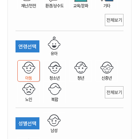
재난/안전
환경/상수도
교육/문화
기타
전체보기
연령선택
유아
아동
청소년
청년
신중년
전체보기
노인
복합
성별선택
남성