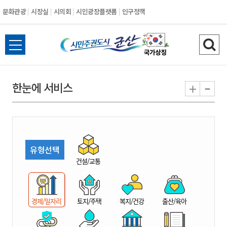
문화관광
시장실
시의회
시민광장플랫폼
인구정책
시
전
검
민
체
색
메
하
-
+
한눈에 서비스
주
뉴
기
열
권
기
도
유형선택
시
건설/교통
군
경제/일자리
토지/주택
복지/건강
출산/육아
산