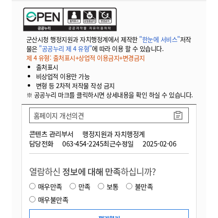
군산시청 행정지원과 자치행정계에서 제작한
"한눈에 서비스"
저작
물은
"공공누리 제 4 유형"
에 따라 이용 할 수 있습니다.
제 4 유형: 출처표시+상업적 이용금지+변경금지
출처표시
비상업적 이용만 가능
변형 등 2차적 저작물 작성 금지
※ 공공누리 마크를 클릭하시면 상세내용을 확인 하실 수 있습니다.
홈페이지 개선의견
콘텐츠 관리부서
행정지원과 자치행정계
담당전화
063-454-2245
최근수정일
2025-02-06
열람하신
정보에 대해 만족
하십니까?
매우만족
만족
보통
불만족
매우불만족