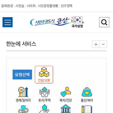
문화관광
시장실
시의회
시민광장플랫폼
인구정책
시
전
검
민
체
색
메
하
-
+
한눈에 서비스
주
뉴
기
열
권
기
도
유형선택
시
건설/교통
군
경제/일자리
토지/주택
복지/건강
출산/육아
산