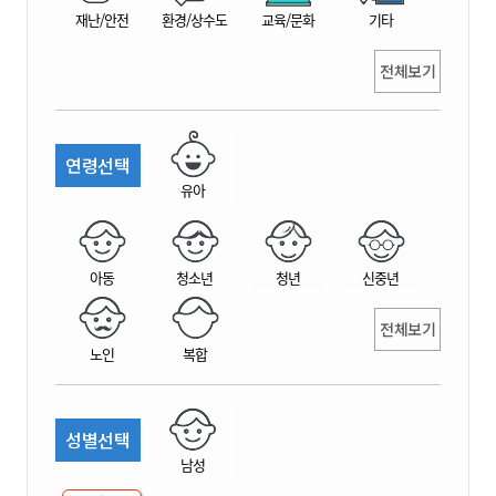
재난/안전
환경/상수도
교육/문화
기타
전체보기
연령선택
유아
아동
청소년
청년
신중년
전체보기
노인
복합
성별선택
남성