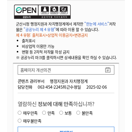
군산시청 행정지원과 자치행정계에서 제작한
"한눈에 서비스"
저작
물은
"공공누리 제 4 유형"
에 따라 이용 할 수 있습니다.
제 4 유형: 출처표시+상업적 이용금지+변경금지
출처표시
비상업적 이용만 가능
변형 등 2차적 저작물 작성 금지
※ 공공누리 마크를 클릭하시면 상세내용을 확인 하실 수 있습니다.
홈페이지 개선의견
콘텐츠 관리부서
행정지원과 자치행정계
담당전화
063-454-2245
최근수정일
2025-02-06
열람하신
정보에 대해 만족
하십니까?
매우만족
만족
보통
불만족
매우불만족