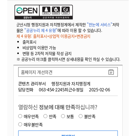
군산시청 행정지원과 자치행정계에서 제작한
"한눈에 서비스"
저작
물은
"공공누리 제 4 유형"
에 따라 이용 할 수 있습니다.
제 4 유형: 출처표시+상업적 이용금지+변경금지
출처표시
비상업적 이용만 가능
변형 등 2차적 저작물 작성 금지
※ 공공누리 마크를 클릭하시면 상세내용을 확인 하실 수 있습니다.
홈페이지 개선의견
콘텐츠 관리부서
행정지원과 자치행정계
담당전화
063-454-2245
최근수정일
2025-02-06
열람하신
정보에 대해 만족
하십니까?
매우만족
만족
보통
불만족
매우불만족