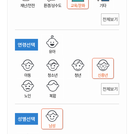
재난/안전
환경/상수도
교육/문화
기타
전체보기
연령선택
유아
아동
청소년
청년
신중년
전체보기
노인
복합
성별선택
남성