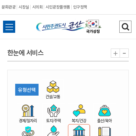
문화관광
시장실
시의회
시민광장플랫폼
인구정책
시
전
검
민
체
색
메
하
-
+
한눈에 서비스
주
뉴
기
열
권
기
도
유형선택
시
건설/교통
군
경제/일자리
토지/주택
복지/건강
출산/육아
산