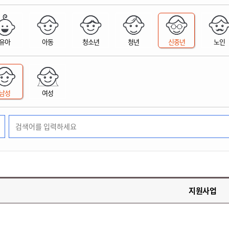
위원회 현황
공공데이터 개방
업무추진비공
군산시 무상교통
공부의 명수
정부24
위원회 명단공개
공공데이터 개방
예산/재정
법률정보
국민신문고
건설
부동산
에너지
유아
아동
청소년
청년
신중년
노인
환경
청소
위생
위원회 회의록 공개
공공데이터 수요조사
민원편람/서식
한눈에 서비스
전자가족관계등록
예산안내
조례규칙 입법예고
경제동향
도로/가로등
부동산 정보
태양광
환경선언문
청소정보
공중위생
재정공시
조례규칙 입법예고(구)
물가정보
자전거
주소/건축/지적/지리정보
가스/석유
인터넷등기소
환경기본정보
대형폐기물 배출신고
위생용품 제조업
결산보고서
법률정보 관련사이트
사회조사
조상땅찾기
국세청홈택스
남성
여성
화학물질 관리지도
공모사업
생활쓰레기 처리요령
식품위생
중기지방재정계획
사업체조
위택스
미세먼지 대응
음식물쓰레기 처리요령
문화 콘텐츠업
투자심사
통계연보
부동산통합민원
환경영향평가
폐기물 처리시설 현황
예산낭비신고
청년통계
체육
공공데이터포털
석면해체 건축물정보
보조금 부정수급 신고
주민등록
새올전자민원창구
체육시설 안내
환경오염업소 공개
공유재산
체류외국
군산시체육회
환경 관련사이트
재정용어사전
생활체육 공지
지원사업
군산시 고향사랑기부제
고향사랑기부제 소개
군산상품