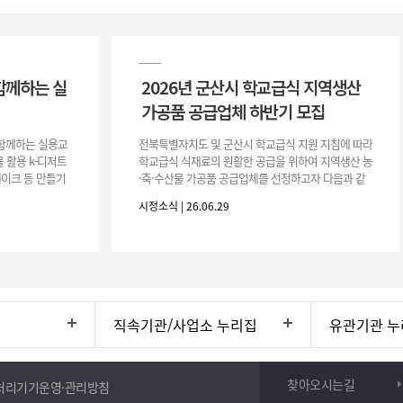
함께하는 실
2026년 군산시 학교급식 지역생산
가공품 공급업체 하반기 모집
이 함께하는 실용교
전북특별자치도 및 군산시 학교급식 지원 지침에 따라
 활용 k-디저트
학교급식 식재료의 원활한 공급을 위하여 지역생산 농
 케이크 등 만들기
·축·수산물 가공품 공급업체를 선정하고자 다음과 같
터프팅, 라탄공예
이 공고합니다. 1. 모집공고 가. 공고개요 ○ 공 고 명 :
시정소식 | 26.06.29
2026년 군산시
직속기관/사업소 누리집
유관기관 누
찾아오시는길
처리기기운영·관리방침