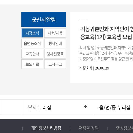
군산시알림
귀농귀촌인과 지역민이 
시정소식
시험/채용
용교육(1기) 교육생 모집
(municipal
읍면동소식
행사안내
1. 사 업 명 : 귀농귀촌인과 지역민
news)
육2. 교육내용 : 2개과정○ 우리농산물
교육안내
행사일정표
과정(20명) : 로컬푸드 활용 당근 쌀
보도자료
고시공고
○ 농촌주택 생활공예 과정(20명) : 
시정소식 | 26.06.29
등을
부서 누리집
읍/면/동 누리집
개인정보처리방침
저작권 정책
영상정보