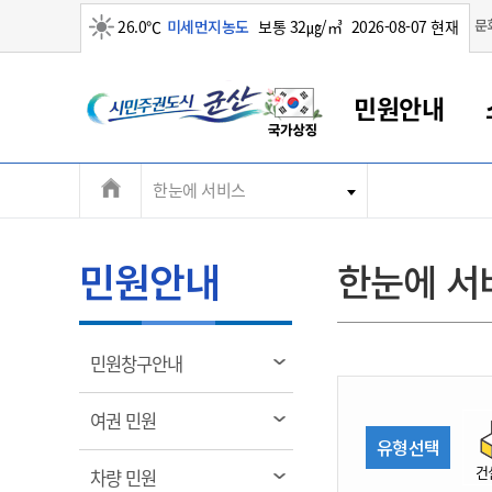
맑음
문
26.0℃
미세먼지농도
보통 32㎍/㎥
2026-08-07 현재
시
민원안내
민
전
한눈에 서비스
군산새만금
민원안내
소통참여
생활복지
경제산업
정보공개
군산소개
전북소개
주
군산에서 시작되는 새만금
전북특별자치도 소개
군산사랑상품권
민원창구안내
정보공개제도
복지/보건
시정알림
군산시 비전
체
권
민원이용안내
시정소식
인구정책
상품권 안내
제도안내
전북특별자치도란?
메
민원안내
한눈에 서
민원수수료
시험/채용
통합돌봄
상품권 공지사항
비공개대상정보
전북특별자치도 용어 Q&A
뉴
도
종합민원창구
보도자료
주민복지
상품권 Q&A
불복구제절차
자료실
시
아름다운 배려창구
행사안내
아동/청소년
상품권 이용규약
수수료
열
민원창구안내
홍보영상 게시판
토지정보민원창구
행사일정표
여성/가족
판매대행점 조회
정보공개서식
림
군
대표전화
대표전화
대표전화
대표전화
대표전화
대표전화
대표전화
대표전화
063-454-4000
063-454-4000
063-454-4000
063-454-4000
063-454-4000
063-454-4000
063-454-4000
063-454-4000
열
여권 민원
무인민원발급기
교육안내
노인복지
지류상품권 재고조회
림
유형선택
산
보건소식
장애인복지
부서 및 담당자 연락처
부서 및 담당자 연락처
부서 및 담당자 연락처
부서 및 담당자 연락처
부서 및 담당자 연락처
부서 및 담당자 연락처
부서 및 담당자 연락처
부서 및 담당자 연락처
건
열
차량 민원
고시공고
사회서비스(바우처)