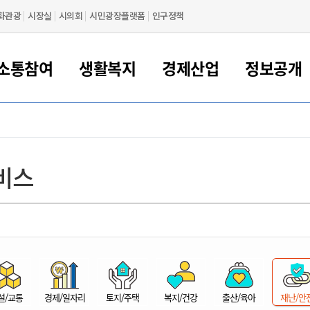
화관광
시장실
시의회
시민광장플랫폼
인구정책
소통참여
생활복지
경제산업
정보공개
새만금 해양거점도시 군산
정보공개 목록/청구
시민참여서비스
여권 민원
기업지원
교육
군산시 소개
군산시 관할권 주요논리
각종 신고/민원
사전정보공표
일자리/창업
차량 민원
상하수도
시청안내
새만금 관할구역 결
주민등록/인감/가
교통안내
기업목록
인사운영
SNS소식
여권발급안내
시민광장플랫폼
교육지원
투자기업 인센티브
정보공개 목록/청구
군산 현황
차량등록사업소 안내
하수도 계획
군산시 명장
사전정보공표
청사종합안내
주민등록/인감/가
시내버스
일반기업 목록
2022년도 통계
조직도
비스
여권 서식
시장에게 바란다
평생교육
기업지원정책
군산의 역사
차량 신규/이전 등록
상수도시설
구인구직
수시공표
전화번호안내
각종서식
택시
사회적경제기업
2023년도 통계
업무
나의민원
학자금대출이자지원
경제 공지/서식
수상현황
저당권 설정/말소 등록
수질검사
청년뜰(청년센터/창업센터)
부서별 팩스번호
시외버스/고속버스
공장 검색
2024년도 통계
부서소
나도한마디
우리아이 꿈탐험 지원사업
기업애로해소SOS
자연지리특성
등록원부 열람/발급
상수도/하수도 요금
시청 오시는 길
철도/항공
2025년도 통계
부서별 
군산시사회적경제지원센터
칭찬합시다
시민정보화교육
강소연구개발특구
행정구역/행정지도
자동차 등록 서식
요금조회납부시스템
여객선
설문조사
부모학교예약시스템
자매결연/국제협력 도시
자동차 과태료 조회 및 납부
공공하수처리시설
교통 관련사이트
일자리 지원사업
자원봉사참여
군산어린이시청
군산의 상징
자동차 정기(종합)검사 기
주정차단속 문자알
일자리지원센터
설/교통
경제/일자리
토지/주택
복지/건강
출산/육아
재난/안
간조회 및 검사예약
스
전자민원창
적극행정
디지털배움터