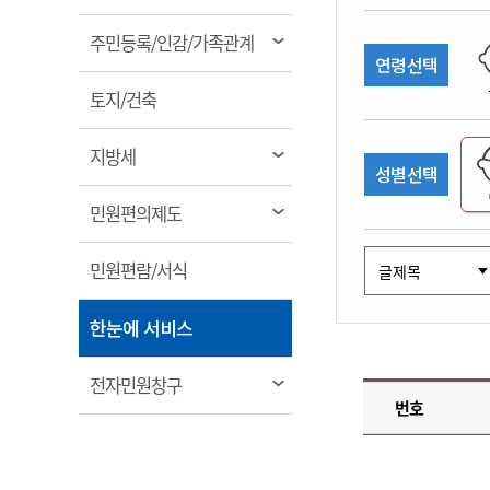
림
계약정보공개
전화번호안내
전화번호안내
전화번호안내
전화번호안내
전화번호안내
전화번호안내
전화번호안내
전화번호안내
군산시보
장사정보
열
주민등록/인감/가족관계
입찰/계약정보
연령선택
읍면동소식
주민복지 안내서
주요시책
림
수산업
찾아오시는길
찾아오시는길
찾아오시는길
찾아오시는길
찾아오시는길
찾아오시는길
찾아오시는길
찾아오시는길
용역과제
열
민원편의제도
토지/건축
웹진 열린군산
시정계획
어업현황
림
타기관소식
민원 1회방문 처리제
주요업무
수산물 안전정보
열
지방세
성별선택
어디서나 민원처리제
시정백서
림
군산수산물 소비촉진행사
상품권 구매 사용 및 관리
사전심사 청구제도
열
민원편의제도
군산 특화 수산물
림
민원인 후견인제
열
민원편람/서식
복합민원 상담예약제
림
폐업신고 원스톱서비스
열
한눈에 서비스
납세자 보호관제도
림
『안심상속』 원스톱 서비
열
전자민원창구
스
번호
림