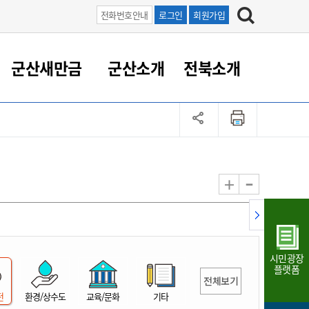
전화번호안내
로그인
회원가입
군산새만금
군산소개
전북소개
정 대응
족관계
부서/업무
RE100의 중심 새만금
도시/공원/주택
산업인프라
정책실명제
토지/건축
읍면동 안내
군산새만금 홍보 영상
조직운영6대지표
농업/축산업
도시재생
지방세
족관계
도시계획/지구단위계획
군산국가산업단지
정책실명제 안내
지방세
도시재생사업
민선8기 농업비전/발전방
공무원 정원
향
-
+
공원녹지
군산2국가산업단지
국민신청실명제안내
지방세환급금신청
도시재생(현장)지원센터
과장급이상 상위직 비율
농산물 유통
식
주택
새만금산업단지
정책실명제 중점관리 대상
지방세 상담챗봇
도시재생시설 현황
공무원 1인당 주민수
가축방역
자료실
자유무역지역
도시재생 공지/행사
현장공무원 비율
동물복지
지방산업단지
재정규모대비 인건비운영
시민광장
농공단지
실국본부수
플랫폼
전체보기
림 서비
산업단지 지도
내고장 알리미
전
환경/상수도
교육/문화
기타
구
항만/여객/공항/철도/컨벤