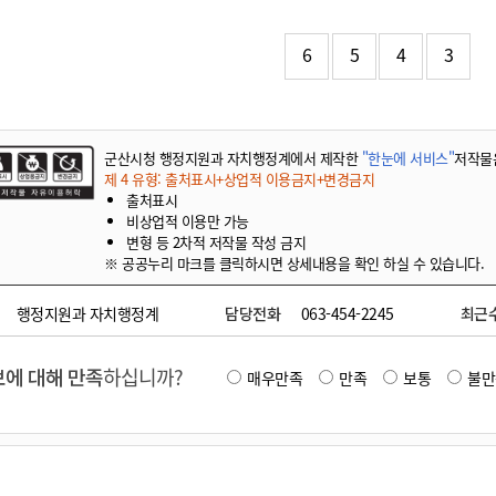
기부자 예우제
기부자 명예의 전당
6
5
4
3
기금사업
군산시 답례품
고향사랑기부제 소식
군산시청 행정지원과 자치행정계에서 제작한
"한눈에 서비스"
저작물
제 4 유형: 출처표시+상업적 이용금지+변경금지
출처표시
비상업적 이용만 가능
변형 등 2차적 저작물 작성 금지
※ 공공누리 마크를 클릭하시면 상세내용을 확인 하실 수 있습니다.
행정지원과 자치행정계
담당전화
063-454-2245
최근
에 대해 만족
하십니까?
매우만족
만족
보통
불만