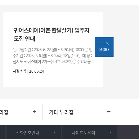
귀어스테이(어촌 한달살기) 입주자
모집 안내
○ 모집기간 : 2026. 6. 22.(월) ~ 6. 30.(화) 18:00 ○ 입
MORE
주기간 : 2026. 7. 6.(월) ~ 8. 2.(화) 28일(4주)○ 대 상 :
신시도 귀어스테이 2가구(301호, 302호)○ 주요내용 :
귀어
시정소식 | 26.06.24
리집
기타 누리집
전화번호안내
사이트도우미