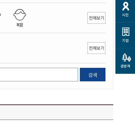
개
재정정보 공개
공공저작물
션
시민
통계정보
행정규제개혁
전체보기
소상공인 지원
복합
민방위/재난안전
시스템
행정규제개혁안내
고유가 피해지원금
민방위
규제신문고
군산사랑배달 배달의명수
기업
재난안전
전체보기
규제입증요청
카드수수료 지원
풍수해보험
사
규제정보포털
소상공인지원
재해예방
관광객
관련기관 안내
검색
군산시착한가격업소
시민대상보험
통계
영조물 배상보험
인 현황
군산시민 안전보험
군산시민 자전거보험
군산 상품
농업인안전보험 농가부담
 가이드북
금 지원사업