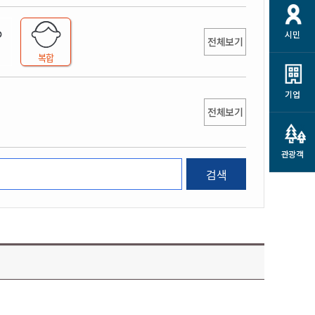
개
재정정보 공개
공공저작물
션
시민
통계정보
행정규제개혁
전체보기
소상공인 지원
복합
민방위/재난안전
시스템
행정규제개혁안내
고유가 피해지원금
민방위
규제신문고
군산사랑배달 배달의명수
기업
재난안전
전체보기
규제입증요청
카드수수료 지원
풍수해보험
사
규제정보포털
소상공인지원
재해예방
관광객
관련기관 안내
검색
군산시착한가격업소
시민대상보험
통계
영조물 배상보험
인 현황
군산시민 안전보험
군산시민 자전거보험
군산 상품
농업인안전보험 농가부담
 가이드북
금 지원사업