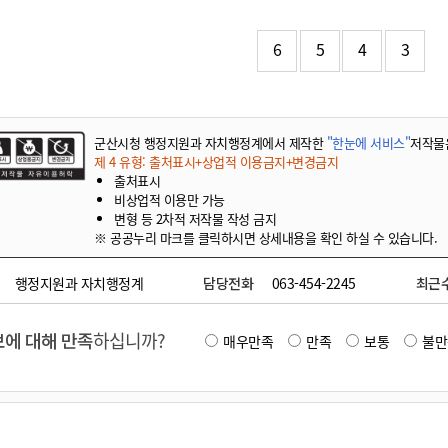
기부자 예우제
기부자 명예의 전당
6
5
4
3
기금사업
군산시 답례품
고향사랑기부제 소식
군산시청 행정지원과 자치행정계에서 제작한
"한눈에 서비스"
저작물
제 4 유형: 출처표시+상업적 이용금지+변경금지
출처표시
비상업적 이용만 가능
변형 등 2차적 저작물 작성 금지
※ 공공누리 마크를 클릭하시면 상세내용을 확인 하실 수 있습니다.
행정지원과 자치행정계
담당전화
063-454-2245
최근
에 대해 만족
하십니까?
매우만족
만족
보통
불만