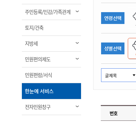
림
계약정보공개
전화번호안내
전화번호안내
전화번호안내
전화번호안내
전화번호안내
전화번호안내
전화번호안내
전화번호안내
군산시보
장사정보
열
주민등록/인감/가족관계
입찰/계약정보
연령선택
읍면동소식
주민복지 안내서
주요시책
림
수산업
찾아오시는길
찾아오시는길
찾아오시는길
찾아오시는길
찾아오시는길
찾아오시는길
찾아오시는길
찾아오시는길
용역과제
열
민원편의제도
토지/건축
웹진 열린군산
시정계획
어업현황
림
타기관소식
민원 1회방문 처리제
주요업무
수산물 안전정보
열
지방세
성별선택
어디서나 민원처리제
시정백서
림
군산수산물 소비촉진행사
상품권 구매 사용 및 관리
사전심사 청구제도
열
민원편의제도
군산 특화 수산물
림
민원인 후견인제
열
민원편람/서식
복합민원 상담예약제
림
폐업신고 원스톱서비스
열
한눈에 서비스
납세자 보호관제도
림
『안심상속』 원스톱 서비
열
전자민원창구
스
번호
림