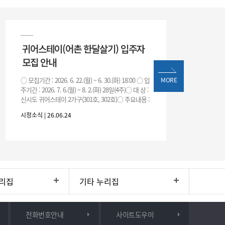
귀어스테이(어촌 한달살기) 입주자
모집 안내
○ 모집기간 : 2026. 6. 22.(월) ~ 6. 30.(화) 18:00 ○ 입
MORE
주기간 : 2026. 7. 6.(월) ~ 8. 2.(화) 28일(4주)○ 대 상 :
신시도 귀어스테이 2가구(301호, 302호)○ 주요내용 :
귀어
시정소식 | 26.06.24
리집
기타 누리집
전화번호안내
사이트도우미