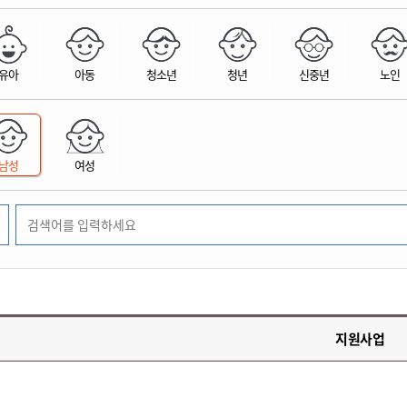
위원회 현황
공공데이터 개방
업무추진비공
군산시 무상교통
공부의 명수
정부24
위원회 명단공개
공공데이터 개방
예산/재정
법률정보
국민신문고
건설
부동산
에너지
유아
아동
청소년
청년
신중년
노인
환경
청소
위생
위원회 회의록 공개
공공데이터 수요조사
민원편람/서식
한눈에 서비스
전자가족관계등록
예산안내
조례규칙 입법예고
경제동향
도로/가로등
부동산 정보
태양광
환경선언문
청소정보
공중위생
재정공시
조례규칙 입법예고(구)
물가정보
자전거
주소/건축/지적/지리정보
가스/석유
인터넷등기소
환경기본정보
대형폐기물 배출신고
위생용품 제조업
결산보고서
법률정보 관련사이트
사회조사
조상땅찾기
국세청홈택스
남성
여성
화학물질 관리지도
공모사업
생활쓰레기 처리요령
식품위생
중기지방재정계획
사업체조
위택스
미세먼지 대응
음식물쓰레기 처리요령
문화 콘텐츠업
투자심사
통계연보
부동산통합민원
환경영향평가
폐기물 처리시설 현황
예산낭비신고
청년통계
체육
공공데이터포털
석면해체 건축물정보
보조금 부정수급 신고
주민등록
새올전자민원창구
체육시설 안내
환경오염업소 공개
공유재산
체류외국
군산시체육회
환경 관련사이트
재정용어사전
생활체육 공지
지원사업
군산시 고향사랑기부제
고향사랑기부제 소개
군산상품