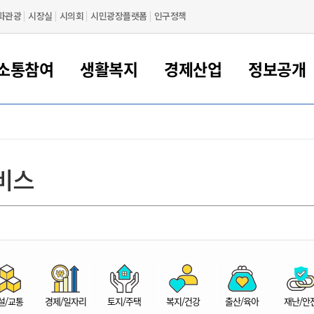
화관광
시장실
시의회
시민광장플랫폼
인구정책
소통참여
생활복지
경제산업
정보공개
새만금 해양거점도시 군산
정보공개 목록/청구
시민참여서비스
여권 민원
기업지원
교육
군산시 소개
군산시 관할권 주요논리
각종 신고/민원
사전정보공표
일자리/창업
차량 민원
상하수도
시청안내
새만금 관할구역 결
주민등록/인감/가
교통안내
기업목록
인사운영
SNS소식
여권발급안내
시민광장플랫폼
교육지원
투자기업 인센티브
정보공개 목록/청구
군산 현황
차량등록사업소 안내
하수도 계획
군산시 명장
사전정보공표
청사종합안내
주민등록/인감/가
시내버스
일반기업 목록
2022년도 통계
조직도
비스
여권 서식
시장에게 바란다
평생교육
기업지원정책
군산의 역사
차량 신규/이전 등록
상수도시설
구인구직
수시공표
전화번호안내
각종서식
택시
사회적경제기업
2023년도 통계
업무
나의민원
학자금대출이자지원
경제 공지/서식
수상현황
저당권 설정/말소 등록
수질검사
청년뜰(청년센터/창업센터)
부서별 팩스번호
시외버스/고속버스
공장 검색
2024년도 통계
부서소
나도한마디
우리아이 꿈탐험 지원사업
기업애로해소SOS
자연지리특성
등록원부 열람/발급
상수도/하수도 요금
시청 오시는 길
철도/항공
2025년도 통계
부서별 
군산시사회적경제지원센터
칭찬합시다
시민정보화교육
강소연구개발특구
행정구역/행정지도
자동차 등록 서식
요금조회납부시스템
여객선
설문조사
부모학교예약시스템
자매결연/국제협력 도시
자동차 과태료 조회 및 납부
공공하수처리시설
교통 관련사이트
일자리 지원사업
자원봉사참여
군산어린이시청
군산의 상징
자동차 정기(종합)검사 기
주정차단속 문자알
일자리지원센터
설/교통
경제/일자리
토지/주택
복지/건강
출산/육아
재난/안
간조회 및 검사예약
스
전자민원창
적극행정
디지털배움터