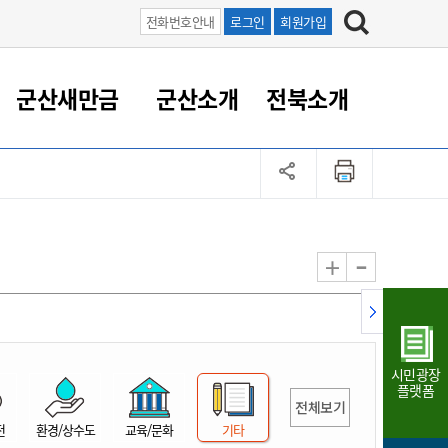
전화번호안내
로그인
회원가입
군산새만금
군산소개
전북소개
정 대응
족관계
부서/업무
RE100의 중심 새만금
도시/공원/주택
산업인프라
정책실명제
토지/건축
읍면동 안내
군산새만금 홍보 영상
조직운영6대지표
농업/축산업
도시재생
지방세
족관계
도시계획/지구단위계획
군산국가산업단지
정책실명제 안내
지방세
도시재생사업
민선8기 농업비전/발전방
공무원 정원
향
-
+
공원녹지
군산2국가산업단지
국민신청실명제안내
지방세환급금신청
도시재생(현장)지원센터
과장급이상 상위직 비율
농산물 유통
식
주택
새만금산업단지
정책실명제 중점관리 대상
지방세 상담챗봇
도시재생시설 현황
공무원 1인당 주민수
가축방역
자료실
자유무역지역
도시재생 공지/행사
현장공무원 비율
동물복지
지방산업단지
재정규모대비 인건비운영
시민광장
농공단지
실국본부수
플랫폼
전체보기
림 서비
산업단지 지도
내고장 알리미
전
환경/상수도
교육/문화
기타
구
항만/여객/공항/철도/컨벤