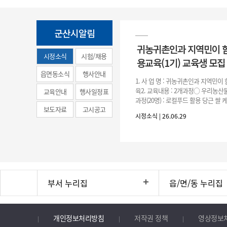
군산시알림
귀농귀촌인과 지역민이 
시정소식
시험/채용
용교육(1기) 교육생 모집
(municipal
읍면동소식
행사안내
1. 사 업 명 : 귀농귀촌인과 지역민
news)
육2. 교육내용 : 2개과정○ 우리농산물
교육안내
행사일정표
과정(20명) : 로컬푸드 활용 당근 쌀
보도자료
고시공고
○ 농촌주택 생활공예 과정(20명) : 
시정소식 | 26.06.29
등을
부서 누리집
읍/면/동 누리집
개인정보처리방침
저작권 정책
영상정보