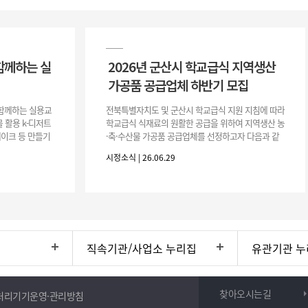
함께하는 실
2026년 군산시 학교급식 지역생산
가공품 공급업체 하반기 모집
이 함께하는 실용교
전북특별자치도 및 군산시 학교급식 지원 지침에 따라
 활용 k-디저트
학교급식 식재료의 원활한 공급을 위하여 지역생산 농
 케이크 등 만들기
·축·수산물 가공품 공급업체를 선정하고자 다음과 같
터프팅, 라탄공예
이 공고합니다. 1. 모집공고 가. 공고개요 ○ 공 고 명 :
시정소식 | 26.06.29
2026년 군산시
직속기관/사업소 누리집
유관기관 누
찾아오시는길
처리기기운영·관리방침