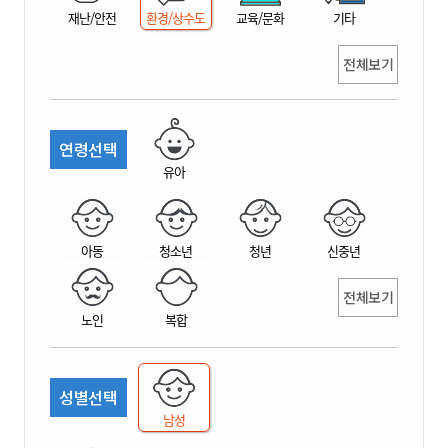
재난/안전
환경/상수도
교육/문화
기타
전체보기
연령선택
유아
아동
청소년
청년
신중년
전체보기
노인
복합
성별선택
남성