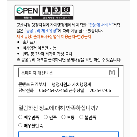
군산시청 행정지원과 자치행정계에서 제작한
"한눈에 서비스"
저작
물은
"공공누리 제 4 유형"
에 따라 이용 할 수 있습니다.
제 4 유형: 출처표시+상업적 이용금지+변경금지
출처표시
비상업적 이용만 가능
변형 등 2차적 저작물 작성 금지
※ 공공누리 마크를 클릭하시면 상세내용을 확인 하실 수 있습니다.
홈페이지 개선의견
콘텐츠 관리부서
행정지원과 자치행정계
담당전화
063-454-2245
최근수정일
2025-02-06
열람하신
정보에 대해 만족
하십니까?
매우만족
만족
보통
불만족
매우불만족