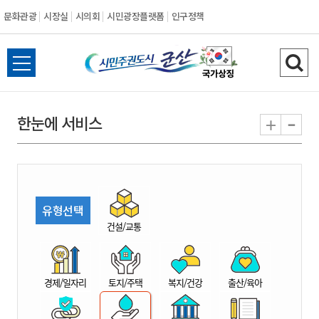
문화관광
시장실
시의회
시민광장플랫폼
인구정책
시
전
검
민
체
색
메
하
-
+
한눈에 서비스
주
뉴
기
열
권
기
도
유형선택
시
건설/교통
군
경제/일자리
토지/주택
복지/건강
출산/육아
산