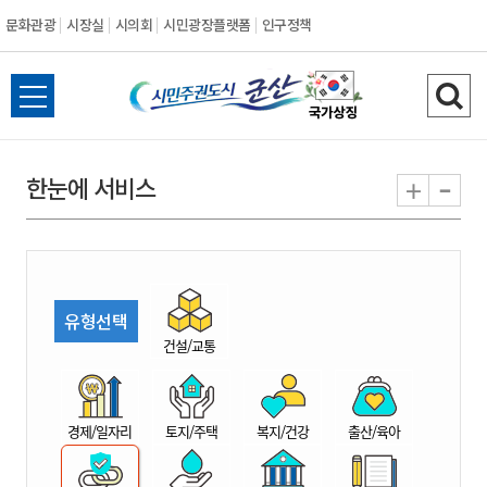
문화관광
시장실
시의회
시민광장플랫폼
인구정책
시
전
검
민
체
색
메
하
-
+
한눈에 서비스
주
뉴
기
열
권
기
도
유형선택
시
건설/교통
군
경제/일자리
토지/주택
복지/건강
출산/육아
산