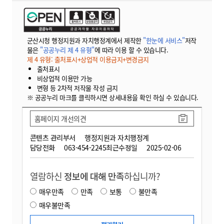
군산시청 행정지원과 자치행정계에서 제작한
"한눈에 서비스"
저작
물은
"공공누리 제 4 유형"
에 따라 이용 할 수 있습니다.
제 4 유형: 출처표시+상업적 이용금지+변경금지
출처표시
비상업적 이용만 가능
변형 등 2차적 저작물 작성 금지
※ 공공누리 마크를 클릭하시면 상세내용을 확인 하실 수 있습니다.
홈페이지 개선의견
콘텐츠 관리부서
행정지원과 자치행정계
담당전화
063-454-2245
최근수정일
2025-02-06
열람하신
정보에 대해 만족
하십니까?
매우만족
만족
보통
불만족
매우불만족