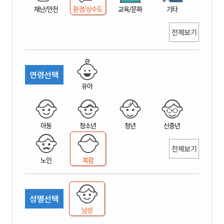
재난/안전
환경/상수도
교육/문화
기타
전체보기
연령선택
유아
아동
청소년
청년
신중년
전체보기
노인
복합
성별선택
남성