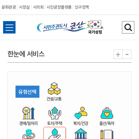
문화관광
시장실
시의회
시민광장플랫폼
인구정책
시
전
검
민
체
색
메
하
-
+
한눈에 서비스
주
뉴
기
열
권
기
도
유형선택
시
건설/교통
군
경제/일자리
토지/주택
복지/건강
출산/육아
산