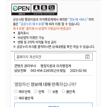
군산시청 행정지원과 자치행정계에서 제작한
"한눈에 서비스"
저작
물은
"공공누리 제 4 유형"
에 따라 이용 할 수 있습니다.
제 4 유형: 출처표시+상업적 이용금지+변경금지
출처표시
비상업적 이용만 가능
변형 등 2차적 저작물 작성 금지
※ 공공누리 마크를 클릭하시면 상세내용을 확인 하실 수 있습니다.
홈페이지 개선의견
콘텐츠 관리부서
행정지원과 자치행정계
담당전화
063-454-2245
최근수정일
2025-02-06
열람하신
정보에 대해 만족
하십니까?
매우만족
만족
보통
불만족
매우불만족