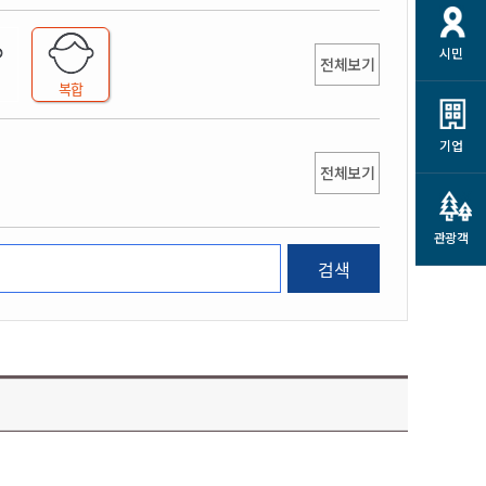
개
재정정보 공개
공공저작물
션
시민
통계정보
행정규제개혁
전체보기
소상공인 지원
복합
민방위/재난안전
시스템
행정규제개혁안내
고유가 피해지원금
민방위
규제신문고
군산사랑배달 배달의명수
기업
재난안전
전체보기
규제입증요청
카드수수료 지원
풍수해보험
사
규제정보포털
소상공인지원
재해예방
관광객
관련기관 안내
검색
군산시착한가격업소
시민대상보험
통계
영조물 배상보험
인 현황
군산시민 안전보험
군산시민 자전거보험
군산 상품
농업인안전보험 농가부담
 가이드북
금 지원사업