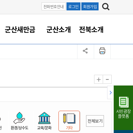
전화번호안내
로그인
회원가입
군산새만금
군산소개
전북소개
정 대응
족관계
부서/업무
RE100의 중심 새만금
도시/공원/주택
산업인프라
정책실명제
토지/건축
읍면동 안내
군산새만금 홍보 영상
조직운영6대지표
농업/축산업
도시재생
지방세
족관계
도시계획/지구단위계획
군산국가산업단지
정책실명제 안내
지방세
도시재생사업
민선8기 농업비전/발전방
공무원 정원
향
-
+
공원녹지
군산2국가산업단지
국민신청실명제안내
지방세환급금신청
도시재생(현장)지원센터
과장급이상 상위직 비율
농산물 유통
식
주택
새만금산업단지
정책실명제 중점관리 대상
지방세 상담챗봇
도시재생시설 현황
공무원 1인당 주민수
가축방역
자료실
자유무역지역
도시재생 공지/행사
현장공무원 비율
동물복지
지방산업단지
재정규모대비 인건비운영
시민광장
농공단지
실국본부수
플랫폼
전체보기
림 서비
산업단지 지도
내고장 알리미
전
환경/상수도
교육/문화
기타
구
항만/여객/공항/철도/컨벤