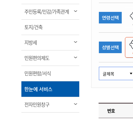
림
계약정보공개
전화번호안내
전화번호안내
전화번호안내
전화번호안내
전화번호안내
전화번호안내
전화번호안내
전화번호안내
군산시보
장사정보
열
주민등록/인감/가족관계
입찰/계약정보
연령선택
읍면동소식
주민복지 안내서
주요시책
림
수산업
찾아오시는길
찾아오시는길
찾아오시는길
찾아오시는길
찾아오시는길
찾아오시는길
찾아오시는길
찾아오시는길
용역과제
열
민원편의제도
토지/건축
웹진 열린군산
시정계획
어업현황
림
타기관소식
민원 1회방문 처리제
주요업무
수산물 안전정보
열
지방세
성별선택
어디서나 민원처리제
시정백서
림
군산수산물 소비촉진행사
상품권 구매 사용 및 관리
사전심사 청구제도
열
민원편의제도
군산 특화 수산물
림
민원인 후견인제
열
민원편람/서식
복합민원 상담예약제
림
폐업신고 원스톱서비스
열
한눈에 서비스
납세자 보호관제도
림
『안심상속』 원스톱 서비
열
전자민원창구
스
번호
림