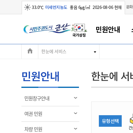
맑음
문화
33.0℃
미세먼지농도
좋음 6㎍/㎥
2026-08-06 현재
시
민원안내
민
전
한눈에 서비스
군산새만금
민원안내
소통참여
생활복지
경제산업
정보공개
군산소개
전북소개
주
군산에서 시작되는 새만금
전북특별자치도 소개
군산사랑상품권
민원창구안내
정보공개제도
복지/보건
시정알림
군산시 비전
체
권
민원이용안내
시정소식
인구정책
상품권 안내
제도안내
전북특별자치도란?
메
민원안내
한눈에 서
민원수수료
시험/채용
통합돌봄
상품권 공지사항
비공개대상정보
전북특별자치도 용어 Q&A
뉴
도
종합민원창구
보도자료
주민복지
상품권 Q&A
불복구제절차
자료실
시
아름다운 배려창구
행사안내
아동/청소년
상품권 이용규약
수수료
열
민원창구안내
홍보영상 게시판
토지정보민원창구
행사일정표
여성/가족
판매대행점 조회
정보공개서식
림
군
대표전화
대표전화
대표전화
대표전화
대표전화
대표전화
대표전화
대표전화
063-454-4000
063-454-4000
063-454-4000
063-454-4000
063-454-4000
063-454-4000
063-454-4000
063-454-4000
열
여권 민원
무인민원발급기
교육안내
노인복지
지류상품권 재고조회
림
유형선택
산
보건소식
장애인복지
부서 및 담당자 연락처
부서 및 담당자 연락처
부서 및 담당자 연락처
부서 및 담당자 연락처
부서 및 담당자 연락처
부서 및 담당자 연락처
부서 및 담당자 연락처
부서 및 담당자 연락처
건
열
차량 민원
고시공고
사회서비스(바우처)