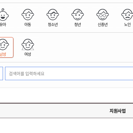
위원회 현황
공공데이터 개방
업무추진비공
군산시 무상교통
공부의 명수
정부24
위원회 명단공개
공공데이터 개방
예산/재정
법률정보
국민신문고
건설
부동산
에너지
유아
아동
청소년
청년
신중년
노인
환경
청소
위생
위원회 회의록 공개
공공데이터 수요조사
민원편람/서식
한눈에 서비스
전자가족관계등록
예산안내
조례규칙 입법예고
경제동향
도로/가로등
부동산 정보
태양광
환경선언문
청소정보
공중위생
재정공시
조례규칙 입법예고(구)
물가정보
자전거
주소/건축/지적/지리정보
가스/석유
인터넷등기소
환경기본정보
대형폐기물 배출신고
위생용품 제조업
결산보고서
법률정보 관련사이트
사회조사
조상땅찾기
국세청홈택스
남성
여성
화학물질 관리지도
공모사업
생활쓰레기 처리요령
식품위생
중기지방재정계획
사업체조
위택스
미세먼지 대응
음식물쓰레기 처리요령
문화 콘텐츠업
투자심사
통계연보
부동산통합민원
환경영향평가
폐기물 처리시설 현황
예산낭비신고
청년통계
체육
공공데이터포털
석면해체 건축물정보
보조금 부정수급 신고
주민등록
새올전자민원창구
체육시설 안내
환경오염업소 공개
공유재산
체류외국
군산시체육회
환경 관련사이트
재정용어사전
생활체육 공지
지원사업
군산시 고향사랑기부제
고향사랑기부제 소개
군산상품