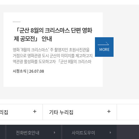
「군산 8월의 크리스마스 단편 영화
제 공모전」 안내
영화 '8월의 크리스마스' 주 촬영지인 초원사진관을
MORE
거점으로 영화관광 도시 군산의 이미지를 제고하고지
역관광 활성화를 도모하고자 「군산 8월의 크리스마
스 단편 영화제 공모전」을 다음과 같이 개최하오니
시정소식 | 26.07.08
많은 관심과 참여 바랍니다. □ 개
리집
기타 누리집
전화번호안내
사이트도우미