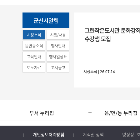
군산시알림
그린작은도서관 문화강좌
시정소식
시험/채용
수강생 모집
(municipal
읍면동소식
행사안내
news)
교육안내
행사일정표
보도자료
고시공고
시정소식 | 26.07.14
부서 누리집
읍/면/동 누리집
개인정보처리방침
저작권 정책
영상정보