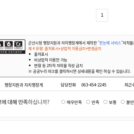
기부자 예우제
기부자 명예의 전당
1
기금사업
군산시 답례품
고향사랑기부제 소식
군산시청 행정지원과 자치행정계에서 제작한
"한눈에 서비스"
저작물
제 4 유형: 출처표시+상업적 이용금지+변경금지
출처표시
비상업적 이용만 가능
변형 등 2차적 저작물 작성 금지
※ 공공누리 마크를 클릭하시면 상세내용을 확인 하실 수 있습니다.
행정지원과 자치행정계
담당전화
063-454-2245
최근
에 대해 만족
하십니까?
매우만족
만족
보통
불만