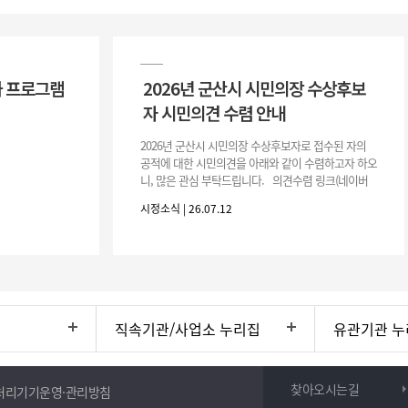
 프로그램
2026년 군산시 시민의장 수상후보
자 시민의견 수렴 안내
2026년 군산시 시민의장 수상후보자로 접수된 자의
공적에 대한 시민의견을 아래와 같이 수렴하고자 하오
니, 많은 관심 부탁드립니다. 의견수렴 링크(네이버
폼) -> 아래 주소 클릭https://naver.me/5IfLW57I
시정소식 | 26.07.12
직속기관/사업소 누리집
유관기관 누
찾아오시는길
처리기기운영·관리방침