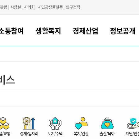
관광
시장실
시의회
시민광장플랫폼
인구정책
소통참여
생활복지
경제산업
정보공개
새만금 해양거점도시 군산
정보공개 목록/청구
시민참여서비스
여권 민원
기업지원
교육
군산시 소개
군산시 관할권 주요논리
각종 신고/민원
사전정보공표
일자리/창업
차량 민원
상하수도
시청안내
새만금 관할구역 결
주민등록/인감/가
교통안내
기업목록
인사운영
SNS소식
여권발급안내
시민광장플랫폼
교육지원
투자기업 인센티브
정보공개 목록/청구
군산 현황
차량등록사업소 안내
하수도 계획
군산시 명장
사전정보공표
청사종합안내
주민등록/인감/가
시내버스
일반기업 목록
2022년도 통계
조직도
비스
여권 서식
시장에게 바란다
평생교육
기업지원정책
군산의 역사
차량 신규/이전 등록
상수도시설
구인구직
수시공표
전화번호안내
각종서식
택시
사회적경제기업
2023년도 통계
업무
나의민원
학자금대출이자지원
경제 공지/서식
수상현황
저당권 설정/말소 등록
수질검사
청년뜰(청년센터/창업센터)
부서별 팩스번호
시외버스/고속버스
공장 검색
2024년도 통계
부서소
나도한마디
우리아이 꿈탐험 지원사업
기업애로해소SOS
자연지리특성
등록원부 열람/발급
상수도/하수도 요금
시청 오시는 길
철도/항공
2025년도 통계
부서별 
군산시사회적경제지원센터
칭찬합시다
시민정보화교육
강소연구개발특구
행정구역/행정지도
자동차 등록 서식
요금조회납부시스템
여객선
설문조사
부모학교예약시스템
자매결연/국제협력 도시
자동차 과태료 조회 및 납부
공공하수처리시설
교통 관련사이트
일자리 지원사업
자원봉사참여
군산어린이시청
군산의 상징
자동차 정기(종합)검사 기
주정차단속 문자알
일자리지원센터
설/교통
경제/일자리
토지/주택
복지/건강
출산/육아
재난/안
간조회 및 검사예약
스
전자민원창
적극행정
디지털배움터