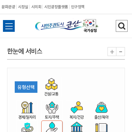
문화관광
시장실
시의회
시민광장플랫폼
인구정책
시
전
검
민
체
색
메
하
-
+
한눈에 서비스
주
뉴
기
열
권
기
도
유형선택
시
건설/교통
군
경제/일자리
토지/주택
복지/건강
출산/육아
산