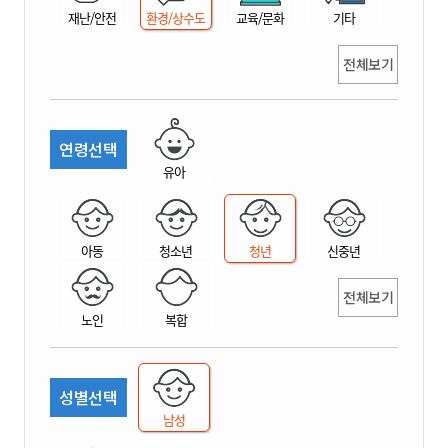
재난/안전
환경/상수도
교육/문화
기타
전체보기
연령선택
유아
아동
청소년
청년
신중년
전체보기
노인
복합
성별선택
남성