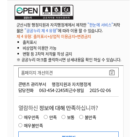
군산시청 행정지원과 자치행정계에서 제작한
"한눈에 서비스"
저작
물은
"공공누리 제 4 유형"
에 따라 이용 할 수 있습니다.
제 4 유형: 출처표시+상업적 이용금지+변경금지
출처표시
비상업적 이용만 가능
변형 등 2차적 저작물 작성 금지
※ 공공누리 마크를 클릭하시면 상세내용을 확인 하실 수 있습니다.
홈페이지 개선의견
콘텐츠 관리부서
행정지원과 자치행정계
담당전화
063-454-2245
최근수정일
2025-02-06
열람하신
정보에 대해 만족
하십니까?
매우만족
만족
보통
불만족
매우불만족