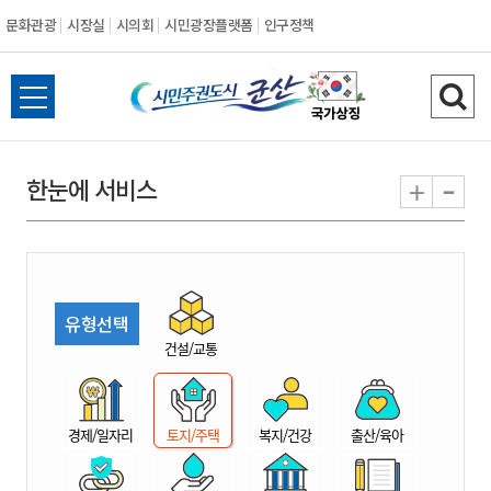
문화관광
시장실
시의회
시민광장플랫폼
인구정책
시
전
검
민
체
색
메
하
-
+
한눈에 서비스
주
뉴
기
열
권
기
도
유형선택
시
건설/교통
군
경제/일자리
토지/주택
복지/건강
출산/육아
산