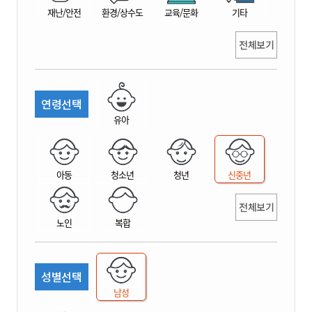
재난/안전
환경/상수도
교육/문화
기타
전체보기
연령선택
유아
아동
청소년
청년
신중년
전체보기
노인
복합
성별선택
남성