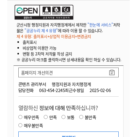
군산시청 행정지원과 자치행정계에서 제작한
"한눈에 서비스"
저작
물은
"공공누리 제 4 유형"
에 따라 이용 할 수 있습니다.
제 4 유형: 출처표시+상업적 이용금지+변경금지
출처표시
비상업적 이용만 가능
변형 등 2차적 저작물 작성 금지
※ 공공누리 마크를 클릭하시면 상세내용을 확인 하실 수 있습니다.
홈페이지 개선의견
콘텐츠 관리부서
행정지원과 자치행정계
담당전화
063-454-2245
최근수정일
2025-02-06
열람하신
정보에 대해 만족
하십니까?
매우만족
만족
보통
불만족
매우불만족