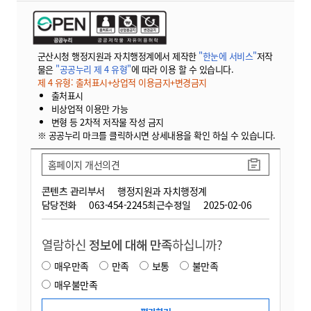
군산시청 행정지원과 자치행정계에서 제작한
"한눈에 서비스"
저작
물은
"공공누리 제 4 유형"
에 따라 이용 할 수 있습니다.
제 4 유형: 출처표시+상업적 이용금지+변경금지
출처표시
비상업적 이용만 가능
변형 등 2차적 저작물 작성 금지
※ 공공누리 마크를 클릭하시면 상세내용을 확인 하실 수 있습니다.
홈페이지 개선의견
콘텐츠 관리부서
행정지원과 자치행정계
담당전화
063-454-2245
최근수정일
2025-02-06
열람하신
정보에 대해 만족
하십니까?
매우만족
만족
보통
불만족
매우불만족