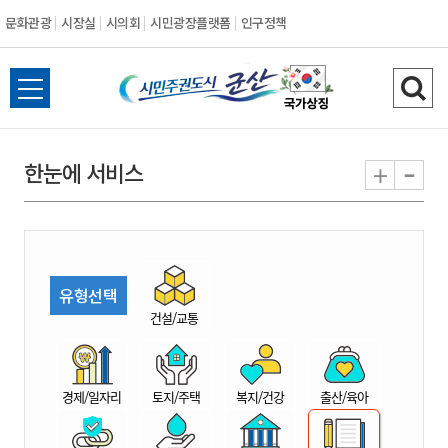
문화관광
시장실
시의회
시민광장플랫폼
인구정책
시
전
검
민
체
색
메
하
-
+
한눈에 서비스
주
뉴
기
열
권
기
도
유형선택
시
건설/교통
군
경제/일자리
토지/주택
복지/건강
출산/육아
산