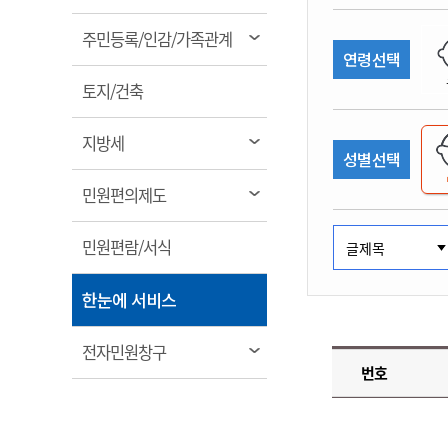
림
계약정보공개
전화번호안내
전화번호안내
전화번호안내
전화번호안내
전화번호안내
전화번호안내
전화번호안내
전화번호안내
군산시보
장사정보
열
주민등록/인감/가족관계
입찰/계약정보
연령선택
읍면동소식
주민복지 안내서
주요시책
림
수산업
찾아오시는길
찾아오시는길
찾아오시는길
찾아오시는길
찾아오시는길
찾아오시는길
찾아오시는길
찾아오시는길
용역과제
열
민원편의제도
토지/건축
웹진 열린군산
시정계획
어업현황
림
타기관소식
민원 1회방문 처리제
주요업무
수산물 안전정보
열
지방세
성별선택
어디서나 민원처리제
시정백서
림
군산수산물 소비촉진행사
상품권 구매 사용 및 관리
사전심사 청구제도
열
민원편의제도
군산 특화 수산물
림
민원인 후견인제
열
민원편람/서식
복합민원 상담예약제
림
폐업신고 원스톱서비스
열
한눈에 서비스
납세자 보호관제도
림
『안심상속』 원스톱 서비
열
전자민원창구
스
번호
림