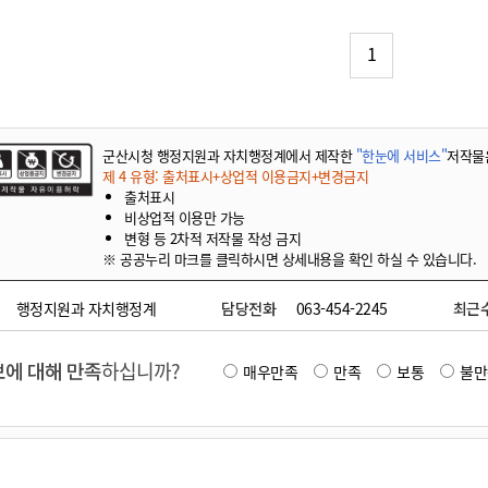
기부자 예우제
기부자 명예의 전당
1
기금사업
군산시 답례품
고향사랑기부제 소식
군산시청 행정지원과 자치행정계에서 제작한
"한눈에 서비스"
저작물
제 4 유형: 출처표시+상업적 이용금지+변경금지
출처표시
비상업적 이용만 가능
변형 등 2차적 저작물 작성 금지
※ 공공누리 마크를 클릭하시면 상세내용을 확인 하실 수 있습니다.
행정지원과 자치행정계
담당전화
063-454-2245
최근
에 대해 만족
하십니까?
매우만족
만족
보통
불만