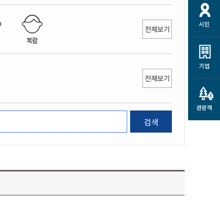
개
재정정보 공개
공공저작물
션
시민
통계정보
행정규제개혁
전체보기
소상공인 지원
복합
민방위/재난안전
시스템
행정규제개혁안내
고유가 피해지원금
민방위
규제신문고
군산사랑배달 배달의명수
기업
재난안전
전체보기
규제입증요청
카드수수료 지원
풍수해보험
사
규제정보포털
소상공인지원
재해예방
관광객
관련기관 안내
검색
군산시착한가격업소
시민대상보험
통계
영조물 배상보험
인 현황
군산시민 안전보험
군산시민 자전거보험
군산 상품
농업인안전보험 농가부담
 가이드북
금 지원사업