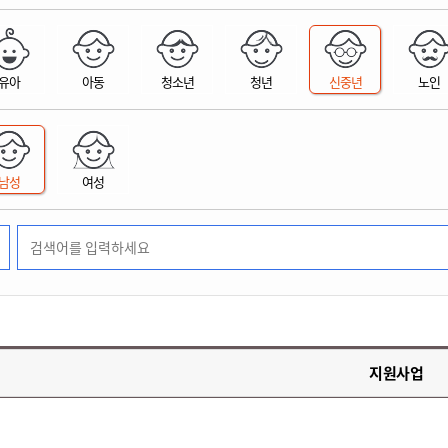
위원회 현황
공공데이터 개방
업무추진비공
군산시 무상교통
공부의 명수
정부24
위원회 명단공개
공공데이터 개방
예산/재정
법률정보
국민신문고
건설
부동산
에너지
유아
아동
청소년
청년
신중년
노인
환경
청소
위생
위원회 회의록 공개
공공데이터 수요조사
민원편람/서식
한눈에 서비스
전자가족관계등록
예산안내
조례규칙 입법예고
경제동향
도로/가로등
부동산 정보
태양광
환경선언문
청소정보
공중위생
재정공시
조례규칙 입법예고(구)
물가정보
자전거
주소/건축/지적/지리정보
가스/석유
인터넷등기소
환경기본정보
대형폐기물 배출신고
위생용품 제조업
결산보고서
법률정보 관련사이트
사회조사
조상땅찾기
국세청홈택스
남성
여성
화학물질 관리지도
공모사업
생활쓰레기 처리요령
식품위생
중기지방재정계획
사업체조
위택스
미세먼지 대응
음식물쓰레기 처리요령
문화 콘텐츠업
투자심사
통계연보
부동산통합민원
환경영향평가
폐기물 처리시설 현황
예산낭비신고
청년통계
체육
공공데이터포털
석면해체 건축물정보
보조금 부정수급 신고
주민등록
새올전자민원창구
체육시설 안내
환경오염업소 공개
공유재산
체류외국
군산시체육회
환경 관련사이트
재정용어사전
생활체육 공지
지원사업
군산시 고향사랑기부제
고향사랑기부제 소개
군산상품