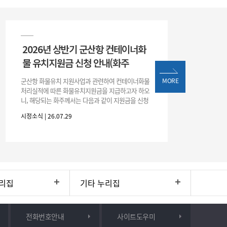
2026년 상반기 군산항 컨테이너화
물 유치지원금 신청 안내(화주
군산항 화물유치 지원사업과 관련하여 컨테이너화물
MORE
처리실적에 따른 화물유치지원금을 지급하고자 하오
니, 해당되는 화주께서는 다음과 같이 지원금을 신청
하시기 바랍니다. 1. 해당기간 : ‘25. 11. 1. ~ '26. 4. 30.
시정소식 | 26.07.29
(6개월
리집
기타 누리집
전화번호안내
사이트도우미