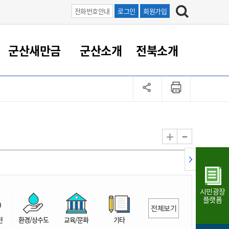
전화번호안내
로그인
회원가입
군산새만금
군산소개
전북소개
정 대응
족관계
부서/업무
RE100의 중심 새만금
도시/공원/주택
산업인프라
정책실명제
토지/건축
읍면동 안내
군산새만금 홍보 영상
조직운영6대지표
농업/축산업
도시재생
지방세
족관계
도시계획/지구단위계획
군산국가산업단지
정책실명제 안내
지방세
도시재생사업
민선8기 농업비전/발전방
공무원 정원
향
-
+
공원녹지
군산2국가산업단지
국민신청실명제안내
지방세환급금신청
도시재생(현장)지원센터
과장급이상 상위직 비율
농산물 유통
식
주택
새만금산업단지
정책실명제 중점관리 대상
지방세 상담챗봇
도시재생시설 현황
공무원 1인당 주민수
가축방역
자료실
자유무역지역
도시재생 공지/행사
현장공무원 비율
동물복지
지방산업단지
재정규모대비 인건비운영
시민광장
농공단지
실국본부수
플랫폼
전체보기
림 서비
산업단지 지도
내고장 알리미
전
환경/상수도
교육/문화
기타
구
항만/여객/공항/철도/컨벤