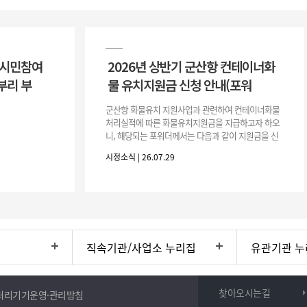
 시민참여
2026년 상반기 군산항 컨테이너화
부리 부
물 유치지원금 신청 안내(포워
군산항 화물유치 지원사업과 관련하여 컨테이너화물
처리실적에 따른 화물유치지원금을 지급하고자 하오
니, 해당되는 포워더께서는 다음과 같이 지원금을 신
청하시기 바랍니다. 1. 해당기간 : ‘25. 11. 1. ~ '26. 4.
시정소식 | 26.07.29
30.(6개
직속기관/사업소 누리집
유관기관 누
찾아오시는길
처리기기운영·관리방침