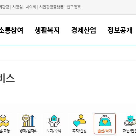
화관광
시장실
시의회
시민광장플랫폼
인구정책
소통참여
생활복지
경제산업
정보공개
새만금 해양거점도시 군산
정보공개 목록/청구
시민참여서비스
여권 민원
기업지원
교육
군산시 소개
군산시 관할권 주요논리
각종 신고/민원
사전정보공표
일자리/창업
차량 민원
상하수도
시청안내
새만금 관할구역 결
주민등록/인감/가
교통안내
기업목록
인사운영
SNS소식
여권발급안내
시민광장플랫폼
교육지원
투자기업 인센티브
정보공개 목록/청구
군산 현황
차량등록사업소 안내
하수도 계획
군산시 명장
사전정보공표
청사종합안내
주민등록/인감/가
시내버스
일반기업 목록
2022년도 통계
조직도
비스
여권 서식
시장에게 바란다
평생교육
기업지원정책
군산의 역사
차량 신규/이전 등록
상수도시설
구인구직
수시공표
전화번호안내
각종서식
택시
사회적경제기업
2023년도 통계
업무
나의민원
학자금대출이자지원
경제 공지/서식
수상현황
저당권 설정/말소 등록
수질검사
청년뜰(청년센터/창업센터)
부서별 팩스번호
시외버스/고속버스
공장 검색
2024년도 통계
부서소
나도한마디
우리아이 꿈탐험 지원사업
기업애로해소SOS
자연지리특성
등록원부 열람/발급
상수도/하수도 요금
시청 오시는 길
철도/항공
2025년도 통계
부서별 
군산시사회적경제지원센터
칭찬합시다
시민정보화교육
강소연구개발특구
행정구역/행정지도
자동차 등록 서식
요금조회납부시스템
여객선
설문조사
부모학교예약시스템
자매결연/국제협력 도시
자동차 과태료 조회 및 납부
공공하수처리시설
교통 관련사이트
일자리 지원사업
자원봉사참여
군산어린이시청
군산의 상징
자동차 정기(종합)검사 기
주정차단속 문자알
일자리지원센터
설/교통
경제/일자리
토지/주택
복지/건강
출산/육아
재난/안
간조회 및 검사예약
스
전자민원창
적극행정
디지털배움터