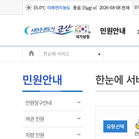
맑음
문
35.0℃
미세먼지농도
좋음 15㎍/㎥
2026-08-08 현재
시
민원안내
민
전
한눈에 서비스
군산새만금
민원안내
소통참여
생활복지
경제산업
정보공개
군산소개
전북소개
주
군산에서 시작되는 새만금
전북특별자치도 소개
군산사랑상품권
민원창구안내
정보공개제도
복지/보건
시정알림
군산시 비전
체
권
민원이용안내
시정소식
인구정책
상품권 안내
제도안내
전북특별자치도란?
메
민원안내
한눈에 서
민원수수료
시험/채용
통합돌봄
상품권 공지사항
비공개대상정보
전북특별자치도 용어 Q&A
뉴
도
종합민원창구
보도자료
주민복지
상품권 Q&A
불복구제절차
자료실
시
아름다운 배려창구
행사안내
아동/청소년
상품권 이용규약
수수료
열
민원창구안내
홍보영상 게시판
토지정보민원창구
행사일정표
여성/가족
판매대행점 조회
정보공개서식
림
군
대표전화
대표전화
대표전화
대표전화
대표전화
대표전화
대표전화
대표전화
063-454-4000
063-454-4000
063-454-4000
063-454-4000
063-454-4000
063-454-4000
063-454-4000
063-454-4000
열
여권 민원
무인민원발급기
교육안내
노인복지
지류상품권 재고조회
림
유형선택
산
보건소식
장애인복지
부서 및 담당자 연락처
부서 및 담당자 연락처
부서 및 담당자 연락처
부서 및 담당자 연락처
부서 및 담당자 연락처
부서 및 담당자 연락처
부서 및 담당자 연락처
부서 및 담당자 연락처
건
열
차량 민원
고시공고
사회서비스(바우처)