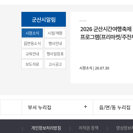
군산시알림
2026 군산시간여행축제
시정소식
시험/채용
프로그램(프리마켓/주전
(municipal
읍면동소식
행사안내
news)
교육안내
행사일정표
보도자료
고시공고
시정소식 | 26.07.30
부서 누리집
읍/면/동 누리집
개인정보처리방침
저작권 정책
영상정보