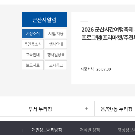
군산시알림
2026 군산시간여행축제
시정소식
시험/채용
프로그램(프리마켓/주전
(municipal
읍면동소식
행사안내
news)
교육안내
행사일정표
보도자료
고시공고
시정소식 | 26.07.30
부서 누리집
읍/면/동 누리집
개인정보처리방침
저작권 정책
영상정보