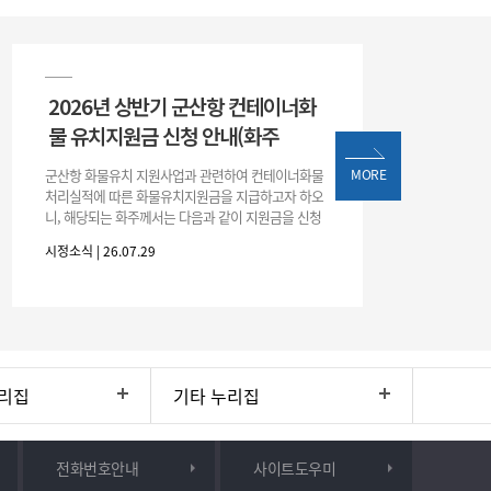
2026년 상반기 군산항 컨테이너화
물 유치지원금 신청 안내(화주
군산항 화물유치 지원사업과 관련하여 컨테이너화물
MORE
처리실적에 따른 화물유치지원금을 지급하고자 하오
니, 해당되는 화주께서는 다음과 같이 지원금을 신청
하시기 바랍니다. 1. 해당기간 : ‘25. 11. 1. ~ '26. 4. 30.
시정소식 | 26.07.29
(6개월
리집
기타 누리집
전화번호안내
사이트도우미