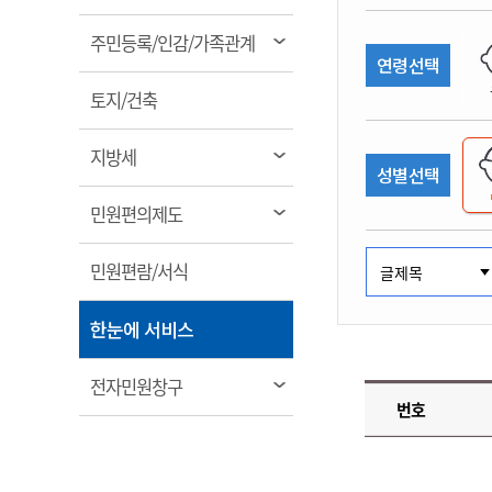
림
계약정보공개
전화번호안내
전화번호안내
전화번호안내
전화번호안내
전화번호안내
전화번호안내
전화번호안내
전화번호안내
군산시보
장사정보
열
주민등록/인감/가족관계
입찰/계약정보
연령선택
읍면동소식
주민복지 안내서
주요시책
림
수산업
찾아오시는길
찾아오시는길
찾아오시는길
찾아오시는길
찾아오시는길
찾아오시는길
찾아오시는길
찾아오시는길
용역과제
열
민원편의제도
토지/건축
웹진 열린군산
시정계획
어업현황
림
타기관소식
민원 1회방문 처리제
주요업무
수산물 안전정보
열
지방세
성별선택
어디서나 민원처리제
시정백서
림
군산수산물 소비촉진행사
상품권 구매 사용 및 관리
사전심사 청구제도
열
민원편의제도
군산 특화 수산물
림
민원인 후견인제
열
민원편람/서식
복합민원 상담예약제
림
폐업신고 원스톱서비스
열
한눈에 서비스
납세자 보호관제도
림
『안심상속』 원스톱 서비
열
전자민원창구
스
번호
림