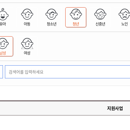
위원회 현황
공공데이터 개방
업무추진비공
군산시 무상교통
공부의 명수
정부24
위원회 명단공개
공공데이터 개방
예산/재정
법률정보
국민신문고
건설
부동산
에너지
유아
아동
청소년
청년
신중년
노인
환경
청소
위생
위원회 회의록 공개
공공데이터 수요조사
민원편람/서식
한눈에 서비스
전자가족관계등록
예산안내
조례규칙 입법예고
경제동향
도로/가로등
부동산 정보
태양광
환경선언문
청소정보
공중위생
재정공시
조례규칙 입법예고(구)
물가정보
자전거
주소/건축/지적/지리정보
가스/석유
인터넷등기소
환경기본정보
대형폐기물 배출신고
위생용품 제조업
결산보고서
법률정보 관련사이트
사회조사
조상땅찾기
국세청홈택스
남성
여성
화학물질 관리지도
공모사업
생활쓰레기 처리요령
식품위생
중기지방재정계획
사업체조
위택스
미세먼지 대응
음식물쓰레기 처리요령
문화 콘텐츠업
투자심사
통계연보
부동산통합민원
환경영향평가
폐기물 처리시설 현황
예산낭비신고
청년통계
체육
공공데이터포털
석면해체 건축물정보
보조금 부정수급 신고
주민등록
새올전자민원창구
체육시설 안내
환경오염업소 공개
공유재산
체류외국
군산시체육회
환경 관련사이트
재정용어사전
생활체육 공지
지원사업
군산시 고향사랑기부제
고향사랑기부제 소개
군산상품