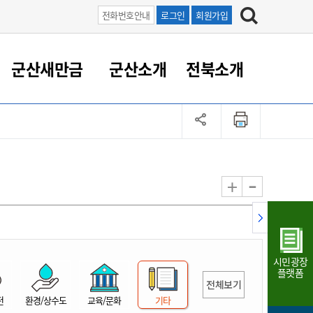
전화번호안내
로그인
회원가입
군산새만금
군산소개
전북소개
정 대응
족관계
부서/업무
RE100의 중심 새만금
도시/공원/주택
산업인프라
정책실명제
토지/건축
읍면동 안내
군산새만금 홍보 영상
조직운영6대지표
농업/축산업
도시재생
지방세
족관계
도시계획/지구단위계획
군산국가산업단지
정책실명제 안내
지방세
도시재생사업
민선8기 농업비전/발전방
공무원 정원
향
-
+
공원녹지
군산2국가산업단지
국민신청실명제안내
지방세환급금신청
도시재생(현장)지원센터
과장급이상 상위직 비율
농산물 유통
식
주택
새만금산업단지
정책실명제 중점관리 대상
지방세 상담챗봇
도시재생시설 현황
공무원 1인당 주민수
가축방역
자료실
자유무역지역
도시재생 공지/행사
현장공무원 비율
동물복지
지방산업단지
재정규모대비 인건비운영
시민광장
농공단지
실국본부수
플랫폼
전체보기
림 서비
산업단지 지도
내고장 알리미
전
환경/상수도
교육/문화
기타
구
항만/여객/공항/철도/컨벤