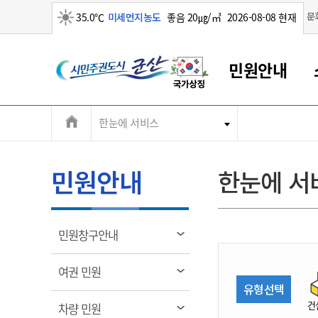
맑음
문
35.0℃
미세먼지농도
좋음 20㎍/㎥
2026-08-08 현재
시
민원안내
민
전
한눈에 서비스
군산새만금
민원안내
소통참여
생활복지
경제산업
정보공개
군산소개
전북소개
주
군산에서 시작되는 새만금
전북특별자치도 소개
군산사랑상품권
민원창구안내
정보공개제도
복지/보건
시정알림
군산시 비전
체
권
민원이용안내
시정소식
인구정책
상품권 안내
제도안내
전북특별자치도란?
메
민원안내
한눈에 서
민원수수료
시험/채용
통합돌봄
상품권 공지사항
비공개대상정보
전북특별자치도 용어 Q&A
뉴
도
종합민원창구
보도자료
주민복지
상품권 Q&A
불복구제절차
자료실
시
아름다운 배려창구
행사안내
아동/청소년
상품권 이용규약
수수료
열
민원창구안내
홍보영상 게시판
토지정보민원창구
행사일정표
여성/가족
판매대행점 조회
정보공개서식
림
군
대표전화
대표전화
대표전화
대표전화
대표전화
대표전화
대표전화
대표전화
063-454-4000
063-454-4000
063-454-4000
063-454-4000
063-454-4000
063-454-4000
063-454-4000
063-454-4000
열
여권 민원
무인민원발급기
교육안내
노인복지
지류상품권 재고조회
림
유형선택
산
보건소식
장애인복지
부서 및 담당자 연락처
부서 및 담당자 연락처
부서 및 담당자 연락처
부서 및 담당자 연락처
부서 및 담당자 연락처
부서 및 담당자 연락처
부서 및 담당자 연락처
부서 및 담당자 연락처
건
열
차량 민원
고시공고
사회서비스(바우처)