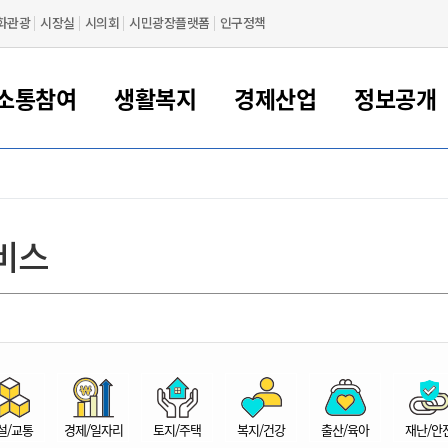
화관광
시장실
시의회
시민광장플랫폼
인구정책
소통참여
생활복지
경제산업
정보공개
새만금 해양거점도시 군산
정보공개 목록/청구
시민참여서비스
여권 민원
기업지원
교육
군산시 소개
군산시 관할권 주요논리
각종 신고/민원
사전정보공표
일자리/창업
차량 민원
상하수도
시청안내
새만금 관할구역 결
주민등록/인감/가
교통안내
기업목록
인사운영
SNS소식
여권발급안내
시민광장플랫폼
교육지원
투자기업 인센티브
정보공개 목록/청구
군산 현황
차량등록사업소 안내
하수도 계획
군산시 명장
사전정보공표
청사종합안내
주민등록/인감/가
시내버스
일반기업 목록
2022년도 통계
조직도
비스
여권 서식
시장에게 바란다
평생교육
기업지원정책
군산의 역사
차량 신규/이전 등록
상수도시설
구인구직
수시공표
전화번호안내
각종서식
택시
사회적경제기업
2023년도 통계
업무
나의민원
학자금대출이자지원
경제 공지/서식
수상현황
저당권 설정/말소 등록
수질검사
청년뜰(청년센터/창업센터)
부서별 팩스번호
시외버스/고속버스
공장 검색
2024년도 통계
부서소
나도한마디
우리아이 꿈탐험 지원사업
기업애로해소SOS
자연지리특성
등록원부 열람/발급
상수도/하수도 요금
시청 오시는 길
철도/항공
2025년도 통계
부서별 
군산시사회적경제지원센터
칭찬합시다
시민정보화교육
강소연구개발특구
행정구역/행정지도
자동차 등록 서식
요금조회납부시스템
여객선
설문조사
부모학교예약시스템
자매결연/국제협력 도시
자동차 과태료 조회 및 납부
공공하수처리시설
교통 관련사이트
일자리 지원사업
자원봉사참여
군산어린이시청
군산의 상징
자동차 정기(종합)검사 기
주정차단속 문자알
일자리지원센터
설/교통
경제/일자리
토지/주택
복지/건강
출산/육아
재난/안
간조회 및 검사예약
스
전자민원창
적극행정
디지털배움터