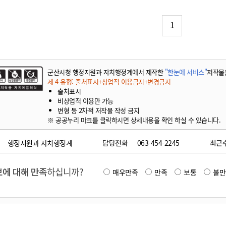
기부자 예우제
기부자 명예의 전당
1
기금사업
군산시 답례품
고향사랑기부제 소식
군산시청 행정지원과 자치행정계에서 제작한
"한눈에 서비스"
저작물
제 4 유형: 출처표시+상업적 이용금지+변경금지
출처표시
비상업적 이용만 가능
변형 등 2차적 저작물 작성 금지
※ 공공누리 마크를 클릭하시면 상세내용을 확인 하실 수 있습니다.
행정지원과 자치행정계
담당전화
063-454-2245
최근
에 대해 만족
하십니까?
매우만족
만족
보통
불만