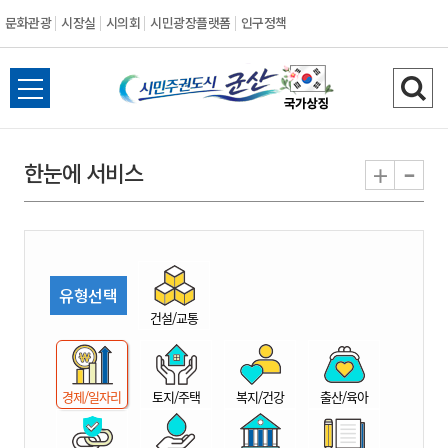
문화관광
시장실
시의회
시민광장플랫폼
인구정책
시
전
검
민
체
색
메
하
-
+
한눈에 서비스
주
뉴
기
열
권
기
도
유형선택
시
건설/교통
군
경제/일자리
토지/주택
복지/건강
출산/육아
산