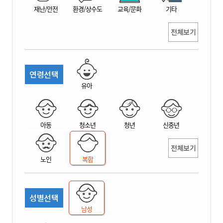
재난/안전
환경/상수도
교육/문화
기타
전체보기
연령선택
유아
아동
청소년
청년
신중년
전체보기
노인
복합
성별선택
남성