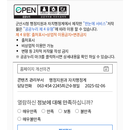
군산시청 행정지원과 자치행정계에서 제작한
"한눈에 서비스"
저작
물은
"공공누리 제 4 유형"
에 따라 이용 할 수 있습니다.
제 4 유형: 출처표시+상업적 이용금지+변경금지
출처표시
비상업적 이용만 가능
변형 등 2차적 저작물 작성 금지
※ 공공누리 마크를 클릭하시면 상세내용을 확인 하실 수 있습니다.
홈페이지 개선의견
콘텐츠 관리부서
행정지원과 자치행정계
담당전화
063-454-2245
최근수정일
2025-02-06
열람하신
정보에 대해 만족
하십니까?
매우만족
만족
보통
불만족
매우불만족