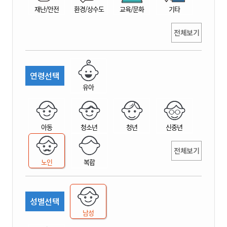
재난/안전
환경/상수도
교육/문화
기타
전체보기
연령선택
유아
아동
청소년
청년
신중년
전체보기
노인
복합
성별선택
남성