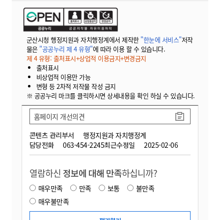
군산시청 행정지원과 자치행정계에서 제작한
"한눈에 서비스"
저작
물은
"공공누리 제 4 유형"
에 따라 이용 할 수 있습니다.
제 4 유형: 출처표시+상업적 이용금지+변경금지
출처표시
비상업적 이용만 가능
변형 등 2차적 저작물 작성 금지
※ 공공누리 마크를 클릭하시면 상세내용을 확인 하실 수 있습니다.
홈페이지 개선의견
콘텐츠 관리부서
행정지원과 자치행정계
담당전화
063-454-2245
최근수정일
2025-02-06
열람하신
정보에 대해 만족
하십니까?
매우만족
만족
보통
불만족
매우불만족