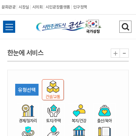
문화관광
시장실
시의회
시민광장플랫폼
인구정책
시
전
검
민
체
색
메
하
-
+
한눈에 서비스
주
뉴
기
열
권
기
도
유형선택
시
건설/교통
군
경제/일자리
토지/주택
복지/건강
출산/육아
산