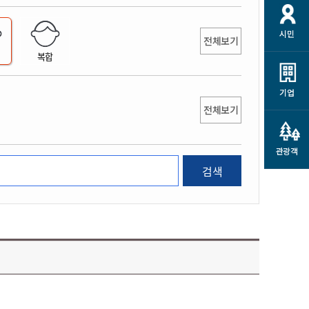
개
재정정보 공개
공공저작물
션
시민
통계정보
행정규제개혁
전체보기
소상공인 지원
복합
민방위/재난안전
시스템
행정규제개혁안내
고유가 피해지원금
민방위
규제신문고
군산사랑배달 배달의명수
기업
재난안전
전체보기
규제입증요청
카드수수료 지원
풍수해보험
사
규제정보포털
소상공인지원
재해예방
관광객
관련기관 안내
검색
군산시착한가격업소
시민대상보험
통계
영조물 배상보험
인 현황
군산시민 안전보험
군산시민 자전거보험
군산 상품
농업인안전보험 농가부담
 가이드북
금 지원사업