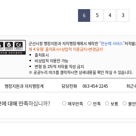
기부자 예우제
기부자 명예의 전당
5
4
3
6
기금사업
군산시 답례품
고향사랑기부제 소식
군산시청 행정지원과 자치행정계에서 제작한
"한눈에 서비스"
저작물
제 4 유형: 출처표시+상업적 이용금지+변경금지
출처표시
비상업적 이용만 가능
변형 등 2차적 저작물 작성 금지
※ 공공누리 마크를 클릭하시면 상세내용을 확인 하실 수 있습니다.
행정지원과 자치행정계
담당전화
063-454-2245
최근
에 대해 만족
하십니까?
매우만족
만족
보통
불만