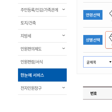
림
계약정보공개
전화번호안내
전화번호안내
전화번호안내
전화번호안내
전화번호안내
전화번호안내
전화번호안내
전화번호안내
군산시보
장사정보
열
주민등록/인감/가족관계
입찰/계약정보
연령선택
읍면동소식
주민복지 안내서
주요시책
림
수산업
찾아오시는길
찾아오시는길
찾아오시는길
찾아오시는길
찾아오시는길
찾아오시는길
찾아오시는길
찾아오시는길
용역과제
열
민원편의제도
토지/건축
웹진 열린군산
시정계획
어업현황
림
타기관소식
민원 1회방문 처리제
주요업무
수산물 안전정보
열
지방세
성별선택
어디서나 민원처리제
시정백서
림
군산수산물 소비촉진행사
상품권 구매 사용 및 관리
사전심사 청구제도
열
민원편의제도
군산 특화 수산물
림
민원인 후견인제
열
민원편람/서식
복합민원 상담예약제
림
폐업신고 원스톱서비스
열
한눈에 서비스
납세자 보호관제도
림
『안심상속』 원스톱 서비
열
전자민원창구
스
번호
림