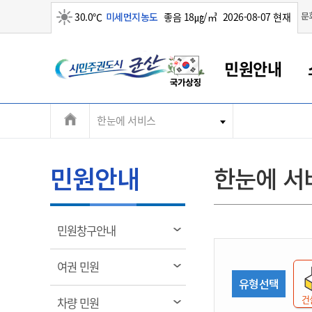
맑음
문
30.0℃
미세먼지농도
좋음 18㎍/㎥
2026-08-07 현재
시
민원안내
민
전
한눈에 서비스
군산새만금
민원안내
소통참여
생활복지
경제산업
정보공개
군산소개
전북소개
주
군산에서 시작되는 새만금
전북특별자치도 소개
군산사랑상품권
민원창구안내
정보공개제도
복지/보건
시정알림
군산시 비전
체
권
민원이용안내
시정소식
인구정책
상품권 안내
제도안내
전북특별자치도란?
메
민원안내
한눈에 서
민원수수료
시험/채용
통합돌봄
상품권 공지사항
비공개대상정보
전북특별자치도 용어 Q&A
뉴
도
종합민원창구
보도자료
주민복지
상품권 Q&A
불복구제절차
자료실
시
아름다운 배려창구
행사안내
아동/청소년
상품권 이용규약
수수료
열
민원창구안내
홍보영상 게시판
토지정보민원창구
행사일정표
여성/가족
판매대행점 조회
정보공개서식
림
군
대표전화
대표전화
대표전화
대표전화
대표전화
대표전화
대표전화
대표전화
063-454-4000
063-454-4000
063-454-4000
063-454-4000
063-454-4000
063-454-4000
063-454-4000
063-454-4000
열
여권 민원
무인민원발급기
교육안내
노인복지
지류상품권 재고조회
림
유형선택
산
보건소식
장애인복지
부서 및 담당자 연락처
부서 및 담당자 연락처
부서 및 담당자 연락처
부서 및 담당자 연락처
부서 및 담당자 연락처
부서 및 담당자 연락처
부서 및 담당자 연락처
부서 및 담당자 연락처
건
열
차량 민원
고시공고
사회서비스(바우처)