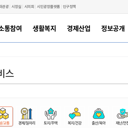
화관광
시장실
시의회
시민광장플랫폼
인구정책
소통참여
생활복지
경제산업
정보공개
새만금 해양거점도시 군산
정보공개 목록/청구
시민참여서비스
여권 민원
기업지원
교육
군산시 소개
군산시 관할권 주요논리
각종 신고/민원
사전정보공표
일자리/창업
차량 민원
상하수도
시청안내
새만금 관할구역 결
주민등록/인감/가
교통안내
기업목록
인사운영
SNS소식
여권발급안내
시민광장플랫폼
교육지원
투자기업 인센티브
정보공개 목록/청구
군산 현황
차량등록사업소 안내
하수도 계획
군산시 명장
사전정보공표
청사종합안내
주민등록/인감/가
시내버스
일반기업 목록
2022년도 통계
조직도
비스
여권 서식
시장에게 바란다
평생교육
기업지원정책
군산의 역사
차량 신규/이전 등록
상수도시설
구인구직
수시공표
전화번호안내
각종서식
택시
사회적경제기업
2023년도 통계
업무
나의민원
학자금대출이자지원
경제 공지/서식
수상현황
저당권 설정/말소 등록
수질검사
청년뜰(청년센터/창업센터)
부서별 팩스번호
시외버스/고속버스
공장 검색
2024년도 통계
부서소
나도한마디
우리아이 꿈탐험 지원사업
기업애로해소SOS
자연지리특성
등록원부 열람/발급
상수도/하수도 요금
시청 오시는 길
철도/항공
2025년도 통계
부서별 
군산시사회적경제지원센터
칭찬합시다
시민정보화교육
강소연구개발특구
행정구역/행정지도
자동차 등록 서식
요금조회납부시스템
여객선
설문조사
부모학교예약시스템
자매결연/국제협력 도시
자동차 과태료 조회 및 납부
공공하수처리시설
교통 관련사이트
일자리 지원사업
자원봉사참여
군산어린이시청
군산의 상징
자동차 정기(종합)검사 기
주정차단속 문자알
일자리지원센터
설/교통
경제/일자리
토지/주택
복지/건강
출산/육아
재난/안
간조회 및 검사예약
스
전자민원창
적극행정
디지털배움터