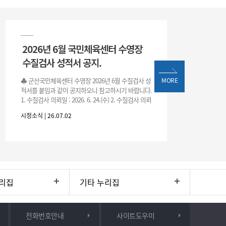
2026년 6월 국민체육센터 수영장
수질검사 성적서 공지.
♣ 군산국민체육센터 수영장 2026년 6월 수질검사 성
MORE
적서를 붙임과 같이 공지하오니 참고하시기 바랍니다.
1. 수질검사 의뢰일 : 2026. 6. 24.(수) 2. 수질검사 의뢰
처 : 전북대학교 물환경연구센터 3. 근거 : 『체육시설
시정소식 | 26.07.02
리집
기타 누리집
전화번호안내
사이트도우미