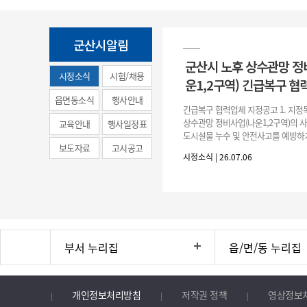
군산시알림
군산시 노후 상수관망 정
시정소식
시험/채용
운1,2구역) 긴급복구 협
(municipal
읍면동소식
행사안내
긴급복구 협력업체 지정공고 1. 지정
news)
상수관망 정비사업(나운1,2구역)의 
교육안내
행사일정표
도시설물 누수 및 안전사고를 예방하
보도자료
고시공고
긴급복구공사 및 소규모 긴급공사를 
시정소식 | 26.07.06
구업체 지정 2. 협력업체
부서 누리집
읍/면/동 누리집
개인정보처리방침
저작권 정책
영상정보