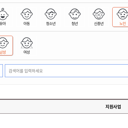
위원회 현황
공공데이터 개방
업무추진비공
군산시 무상교통
공부의 명수
정부24
위원회 명단공개
공공데이터 개방
예산/재정
법률정보
국민신문고
건설
부동산
에너지
유아
아동
청소년
청년
신중년
노인
환경
청소
위생
위원회 회의록 공개
공공데이터 수요조사
민원편람/서식
한눈에 서비스
전자가족관계등록
예산안내
조례규칙 입법예고
경제동향
도로/가로등
부동산 정보
태양광
환경선언문
청소정보
공중위생
재정공시
조례규칙 입법예고(구)
물가정보
자전거
주소/건축/지적/지리정보
가스/석유
인터넷등기소
환경기본정보
대형폐기물 배출신고
위생용품 제조업
결산보고서
법률정보 관련사이트
사회조사
조상땅찾기
국세청홈택스
남성
여성
화학물질 관리지도
공모사업
생활쓰레기 처리요령
식품위생
중기지방재정계획
사업체조
위택스
미세먼지 대응
음식물쓰레기 처리요령
문화 콘텐츠업
투자심사
통계연보
부동산통합민원
환경영향평가
폐기물 처리시설 현황
예산낭비신고
청년통계
체육
공공데이터포털
석면해체 건축물정보
보조금 부정수급 신고
주민등록
새올전자민원창구
체육시설 안내
환경오염업소 공개
공유재산
체류외국
군산시체육회
환경 관련사이트
재정용어사전
생활체육 공지
지원사업
군산시 고향사랑기부제
고향사랑기부제 소개
군산상품