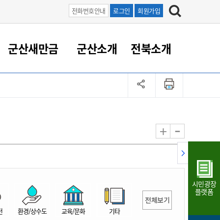
전화번호안내
로그인
회원가입
군산새만금
군산소개
전북소개
정 대응
족관계
부서/업무
RE100의 중심 새만금
도시/공원/주택
산업인프라
정책실명제
토지/건축
읍면동 안내
군산새만금 홍보 영상
조직운영6대지표
농업/축산업
도시재생
지방세
족관계
도시계획/지구단위계획
군산국가산업단지
정책실명제 안내
지방세
도시재생사업
민선8기 농업비전/발전방
공무원 정원
향
-
+
공원녹지
군산2국가산업단지
국민신청실명제안내
지방세환급금신청
도시재생(현장)지원센터
과장급이상 상위직 비율
농산물 유통
식
주택
새만금산업단지
정책실명제 중점관리 대상
지방세 상담챗봇
도시재생시설 현황
공무원 1인당 주민수
가축방역
자료실
자유무역지역
도시재생 공지/행사
현장공무원 비율
동물복지
지방산업단지
재정규모대비 인건비운영
시민광장
농공단지
실국본부수
플랫폼
전체보기
림 서비
산업단지 지도
내고장 알리미
전
환경/상수도
교육/문화
기타
구
항만/여객/공항/철도/컨벤