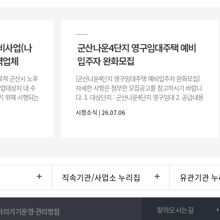
비사업(나
군산나운4단지 영구임대주택 예비
력업체
입주자 완화모집
목적 군산시 노후
[군산나운4단지 영구임대주택 예비입주자 완화모집]
사업대상지 내 수
자세한 사항은 첨부한 모집공고를 참고하시기 바랍니
기 위해 시행되는
다. 1. 대상단지 : 군산나운4단지 영구임대 2. 공급내용
수행하기 위한 복
: 26.37㎡ (7평) 500호 3. 공 고 일 : 2026. 7. 6.
시정소식 | 26.07.06
직속기관/사업소 누리집
유관기관 누
찾아오시는길
처리기기운영·관리방침