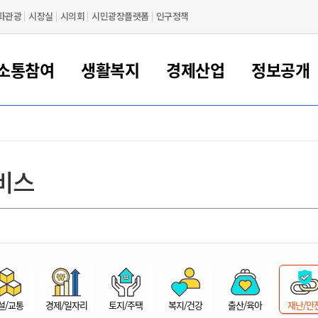
화관광
시장실
시의회
시민광장플랫폼
인구정책
소통참여
생활복지
경제산업
정보공개
새만금 해양거점도시 군산
정보공개 목록/청구
시민참여서비스
여권 민원
기업지원
교육
군산시 소개
군산시 관할권 주요논리
각종 신고/민원
사전정보공표
일자리/창업
차량 민원
상하수도
시청안내
새만금 관할구역 결
주민등록/인감/가
교통안내
기업목록
인사운영
SNS소식
여권발급안내
시민광장플랫폼
교육지원
투자기업 인센티브
정보공개 목록/청구
군산 현황
차량등록사업소 안내
하수도 계획
군산시 명장
사전정보공표
청사종합안내
주민등록/인감/가
시내버스
일반기업 목록
2022년도 통계
조직도
비스
여권 서식
시장에게 바란다
평생교육
기업지원정책
군산의 역사
차량 신규/이전 등록
상수도시설
구인구직
수시공표
전화번호안내
각종서식
택시
사회적경제기업
2023년도 통계
업무
나의민원
학자금대출이자지원
경제 공지/서식
수상현황
저당권 설정/말소 등록
수질검사
청년뜰(청년센터/창업센터)
부서별 팩스번호
시외버스/고속버스
공장 검색
2024년도 통계
부서소
나도한마디
우리아이 꿈탐험 지원사업
기업애로해소SOS
자연지리특성
등록원부 열람/발급
상수도/하수도 요금
시청 오시는 길
철도/항공
2025년도 통계
부서별 
군산시사회적경제지원센터
칭찬합시다
시민정보화교육
강소연구개발특구
행정구역/행정지도
자동차 등록 서식
요금조회납부시스템
여객선
설문조사
부모학교예약시스템
자매결연/국제협력 도시
자동차 과태료 조회 및 납부
공공하수처리시설
교통 관련사이트
일자리 지원사업
자원봉사참여
군산어린이시청
군산의 상징
자동차 정기(종합)검사 기
주정차단속 문자알
일자리지원센터
설/교통
경제/일자리
토지/주택
복지/건강
출산/육아
재난/안
간조회 및 검사예약
스
전자민원창
적극행정
디지털배움터