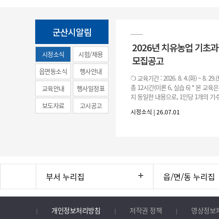
군산시알림
2026년 치유농업 기초
시정소식
시험/채용
모집공고
(municipal
읍면동소식
행사안내
❍ 교육기간 : 2026. 8. 4.(화) ~ 8. 29.
news)
총 12시간(이론 6, 실습 6) * 본 교육
교육안내
행사일정표
지 동일한 내용으로, 1인당 1개의 기수
보도자료
고시공고
기수별 교육 요일 및 시간
시정소식 | 26.07.01
부서 누리집
읍/면/동 누리집
개인정보처리방침
저작권 정책
영상정보