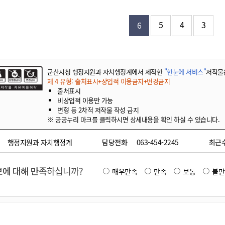
기부자 예우제
기부자 명예의 전당
5
4
3
6
기금사업
군산시 답례품
고향사랑기부제 소식
군산시청 행정지원과 자치행정계에서 제작한
"한눈에 서비스"
저작물
제 4 유형: 출처표시+상업적 이용금지+변경금지
출처표시
비상업적 이용만 가능
변형 등 2차적 저작물 작성 금지
※ 공공누리 마크를 클릭하시면 상세내용을 확인 하실 수 있습니다.
행정지원과 자치행정계
담당전화
063-454-2245
최근
에 대해 만족
하십니까?
매우만족
만족
보통
불만