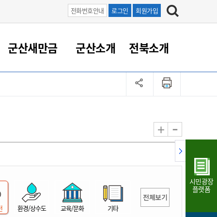
전화번호안내
로그인
회원가입
군산새만금
군산소개
전북소개
정 대응
족관계
부서/업무
RE100의 중심 새만금
도시/공원/주택
산업인프라
정책실명제
토지/건축
읍면동 안내
군산새만금 홍보 영상
조직운영6대지표
농업/축산업
도시재생
지방세
족관계
도시계획/지구단위계획
군산국가산업단지
정책실명제 안내
지방세
도시재생사업
민선8기 농업비전/발전방
공무원 정원
향
-
+
공원녹지
군산2국가산업단지
국민신청실명제안내
지방세환급금신청
도시재생(현장)지원센터
과장급이상 상위직 비율
농산물 유통
식
주택
새만금산업단지
정책실명제 중점관리 대상
지방세 상담챗봇
도시재생시설 현황
공무원 1인당 주민수
가축방역
자료실
자유무역지역
도시재생 공지/행사
현장공무원 비율
동물복지
지방산업단지
재정규모대비 인건비운영
시민광장
농공단지
실국본부수
플랫폼
전체보기
림 서비
산업단지 지도
내고장 알리미
전
환경/상수도
교육/문화
기타
구
항만/여객/공항/철도/컨벤