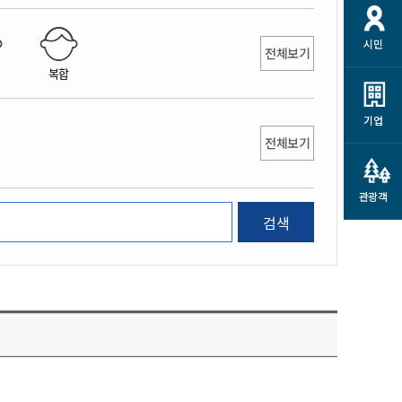
개
재정정보 공개
공공저작물
션
시민
통계정보
행정규제개혁
전체보기
소상공인 지원
복합
민방위/재난안전
시스템
행정규제개혁안내
고유가 피해지원금
민방위
규제신문고
군산사랑배달 배달의명수
기업
재난안전
전체보기
규제입증요청
카드수수료 지원
풍수해보험
사
규제정보포털
소상공인지원
재해예방
관광객
관련기관 안내
검색
군산시착한가격업소
시민대상보험
통계
영조물 배상보험
인 현황
군산시민 안전보험
군산시민 자전거보험
군산 상품
농업인안전보험 농가부담
 가이드북
금 지원사업