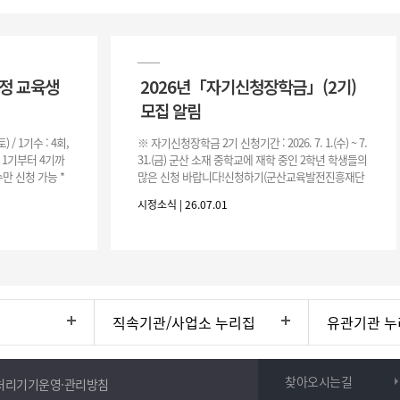
과정 교육생
2026년「자기신청장학금」(2기)
모집 알림
(토) / 1기수 : 4회,
※ 자기신청장학금 2기 신청기간 : 2026. 7. 1.(수) ~ 7.
은 1기부터 4기까
31.(금) 군산 소재 중학교에 재학 중인 2학년 학생들의
만 신청 가능 *
많은 신청 바랍니다!신청하기(군산교육발전진흥재단
홈페이지)☞ https://www.edugunsan.o
시정소식 | 26.07.01
직속기관/사업소 누리집
유관기관 누
찾아오시는길
처리기기운영·관리방침