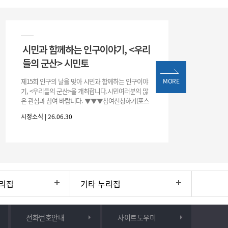
시민과 함께하는 인구이야기, <우리
들의 군산> 시민토
제15회 인구의 날을 맞아 시민과 함께하는 인구이야
MORE
기, <우리들의 군산>을 개최합니다.시민여러분의 많
은 관심과 참여 바랍니다. ▼▼▼참여신청하기(포스
터 하단 QR)▼▼▼
시정소식 | 26.06.30
리집
기타 누리집
전화번호안내
사이트도우미