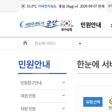
맑음
문
31.0℃
미세먼지농도
좋음 16㎍/㎥
2026-08-07 현재
시
민원안내
민
전
한눈에 서비스
군산새만금
민원안내
소통참여
생활복지
경제산업
정보공개
군산소개
전북소개
주
군산에서 시작되는 새만금
전북특별자치도 소개
군산사랑상품권
민원창구안내
정보공개제도
복지/보건
시정알림
군산시 비전
체
권
민원이용안내
시정소식
인구정책
상품권 안내
제도안내
전북특별자치도란?
메
민원안내
한눈에 서
민원수수료
시험/채용
통합돌봄
상품권 공지사항
비공개대상정보
전북특별자치도 용어 Q&A
뉴
도
종합민원창구
보도자료
주민복지
상품권 Q&A
불복구제절차
자료실
시
아름다운 배려창구
행사안내
아동/청소년
상품권 이용규약
수수료
열
민원창구안내
홍보영상 게시판
토지정보민원창구
행사일정표
여성/가족
판매대행점 조회
정보공개서식
림
군
대표전화
대표전화
대표전화
대표전화
대표전화
대표전화
대표전화
대표전화
063-454-4000
063-454-4000
063-454-4000
063-454-4000
063-454-4000
063-454-4000
063-454-4000
063-454-4000
열
여권 민원
무인민원발급기
교육안내
노인복지
지류상품권 재고조회
림
유형선택
산
보건소식
장애인복지
부서 및 담당자 연락처
부서 및 담당자 연락처
부서 및 담당자 연락처
부서 및 담당자 연락처
부서 및 담당자 연락처
부서 및 담당자 연락처
부서 및 담당자 연락처
부서 및 담당자 연락처
건
열
차량 민원
고시공고
사회서비스(바우처)