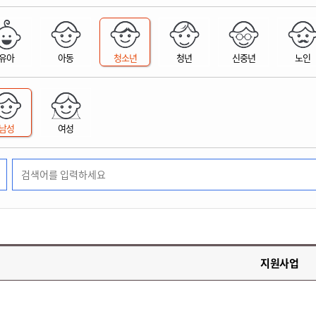
위원회 현황
공공데이터 개방
업무추진비공
군산시 무상교통
공부의 명수
정부24
위원회 명단공개
공공데이터 개방
예산/재정
법률정보
국민신문고
건설
부동산
에너지
유아
아동
청소년
청년
신중년
노인
환경
청소
위생
위원회 회의록 공개
공공데이터 수요조사
민원편람/서식
한눈에 서비스
전자가족관계등록
예산안내
조례규칙 입법예고
경제동향
도로/가로등
부동산 정보
태양광
환경선언문
청소정보
공중위생
재정공시
조례규칙 입법예고(구)
물가정보
자전거
주소/건축/지적/지리정보
가스/석유
인터넷등기소
환경기본정보
대형폐기물 배출신고
위생용품 제조업
결산보고서
법률정보 관련사이트
사회조사
조상땅찾기
국세청홈택스
남성
여성
화학물질 관리지도
공모사업
생활쓰레기 처리요령
식품위생
중기지방재정계획
사업체조
위택스
미세먼지 대응
음식물쓰레기 처리요령
문화 콘텐츠업
투자심사
통계연보
부동산통합민원
환경영향평가
폐기물 처리시설 현황
예산낭비신고
청년통계
체육
공공데이터포털
석면해체 건축물정보
보조금 부정수급 신고
주민등록
새올전자민원창구
체육시설 안내
환경오염업소 공개
공유재산
체류외국
군산시체육회
환경 관련사이트
재정용어사전
생활체육 공지
지원사업
군산시 고향사랑기부제
고향사랑기부제 소개
군산상품