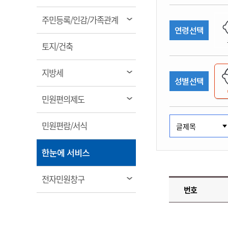
림
계약정보공개
전화번호안내
전화번호안내
전화번호안내
전화번호안내
전화번호안내
전화번호안내
전화번호안내
전화번호안내
군산시보
장사정보
열
주민등록/인감/가족관계
입찰/계약정보
연령선택
읍면동소식
주민복지 안내서
주요시책
림
수산업
찾아오시는길
찾아오시는길
찾아오시는길
찾아오시는길
찾아오시는길
찾아오시는길
찾아오시는길
찾아오시는길
용역과제
열
민원편의제도
토지/건축
웹진 열린군산
시정계획
어업현황
림
타기관소식
민원 1회방문 처리제
주요업무
수산물 안전정보
열
지방세
성별선택
어디서나 민원처리제
시정백서
림
군산수산물 소비촉진행사
상품권 구매 사용 및 관리
사전심사 청구제도
열
민원편의제도
군산 특화 수산물
림
민원인 후견인제
열
민원편람/서식
복합민원 상담예약제
림
폐업신고 원스톱서비스
열
한눈에 서비스
납세자 보호관제도
림
『안심상속』 원스톱 서비
열
전자민원창구
스
번호
림