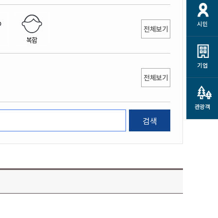
개
재정정보 공개
공공저작물
션
시민
통계정보
행정규제개혁
전체보기
소상공인 지원
복합
민방위/재난안전
시스템
행정규제개혁안내
고유가 피해지원금
민방위
규제신문고
군산사랑배달 배달의명수
기업
재난안전
전체보기
규제입증요청
카드수수료 지원
풍수해보험
사
규제정보포털
소상공인지원
재해예방
관광객
관련기관 안내
검색
군산시착한가격업소
시민대상보험
통계
영조물 배상보험
인 현황
군산시민 안전보험
군산시민 자전거보험
군산 상품
농업인안전보험 농가부담
 가이드북
금 지원사업