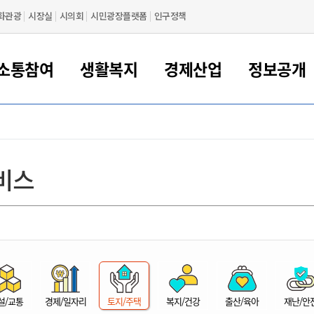
화관광
시장실
시의회
시민광장플랫폼
인구정책
소통참여
생활복지
경제산업
정보공개
새만금 해양거점도시 군산
정보공개 목록/청구
시민참여서비스
여권 민원
기업지원
교육
군산시 소개
군산시 관할권 주요논리
각종 신고/민원
사전정보공표
일자리/창업
차량 민원
상하수도
시청안내
새만금 관할구역 결
주민등록/인감/가
교통안내
기업목록
인사운영
SNS소식
여권발급안내
시민광장플랫폼
교육지원
투자기업 인센티브
정보공개 목록/청구
군산 현황
차량등록사업소 안내
하수도 계획
군산시 명장
사전정보공표
청사종합안내
주민등록/인감/가
시내버스
일반기업 목록
2022년도 통계
조직도
비스
여권 서식
시장에게 바란다
평생교육
기업지원정책
군산의 역사
차량 신규/이전 등록
상수도시설
구인구직
수시공표
전화번호안내
각종서식
택시
사회적경제기업
2023년도 통계
업무
나의민원
학자금대출이자지원
경제 공지/서식
수상현황
저당권 설정/말소 등록
수질검사
청년뜰(청년센터/창업센터)
부서별 팩스번호
시외버스/고속버스
공장 검색
2024년도 통계
부서소
나도한마디
우리아이 꿈탐험 지원사업
기업애로해소SOS
자연지리특성
등록원부 열람/발급
상수도/하수도 요금
시청 오시는 길
철도/항공
2025년도 통계
부서별 
군산시사회적경제지원센터
칭찬합시다
시민정보화교육
강소연구개발특구
행정구역/행정지도
자동차 등록 서식
요금조회납부시스템
여객선
설문조사
부모학교예약시스템
자매결연/국제협력 도시
자동차 과태료 조회 및 납부
공공하수처리시설
교통 관련사이트
일자리 지원사업
자원봉사참여
군산어린이시청
군산의 상징
자동차 정기(종합)검사 기
주정차단속 문자알
일자리지원센터
설/교통
경제/일자리
토지/주택
복지/건강
출산/육아
재난/안
간조회 및 검사예약
스
전자민원창
적극행정
디지털배움터