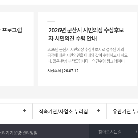
 프로그램
2026년 군산시 시민의장 수상후보
자 시민의견 수렴 안내
2026년 군산시 시민의장 수상후보자로 접수된 자의
공적에 대한 시민의견을 아래와 같이 수렴하고자 하오
니, 많은 관심 부탁드립니다. 의견수렴 링크(네이버
폼) -> 아래 주소 클릭https://naver.me/5IfLW57I
시정소식 | 26.07.12
직속기관/사업소 누리집
유관기관 누
찾아오시는길
처리기기운영·관리방침