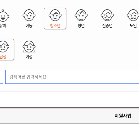
위원회 현황
공공데이터 개방
업무추진비공
군산시 무상교통
공부의 명수
정부24
위원회 명단공개
공공데이터 개방
예산/재정
법률정보
국민신문고
건설
부동산
에너지
유아
아동
청소년
청년
신중년
노인
환경
청소
위생
위원회 회의록 공개
공공데이터 수요조사
민원편람/서식
한눈에 서비스
전자가족관계등록
예산안내
조례규칙 입법예고
경제동향
도로/가로등
부동산 정보
태양광
환경선언문
청소정보
공중위생
재정공시
조례규칙 입법예고(구)
물가정보
자전거
주소/건축/지적/지리정보
가스/석유
인터넷등기소
환경기본정보
대형폐기물 배출신고
위생용품 제조업
결산보고서
법률정보 관련사이트
사회조사
조상땅찾기
국세청홈택스
남성
여성
화학물질 관리지도
공모사업
생활쓰레기 처리요령
식품위생
중기지방재정계획
사업체조
위택스
미세먼지 대응
음식물쓰레기 처리요령
문화 콘텐츠업
투자심사
통계연보
부동산통합민원
환경영향평가
폐기물 처리시설 현황
예산낭비신고
청년통계
체육
공공데이터포털
석면해체 건축물정보
보조금 부정수급 신고
주민등록
새올전자민원창구
체육시설 안내
환경오염업소 공개
공유재산
체류외국
군산시체육회
환경 관련사이트
재정용어사전
생활체육 공지
지원사업
군산시 고향사랑기부제
고향사랑기부제 소개
군산상품