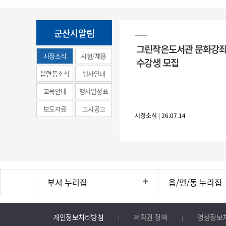
군산시알림
그린작은도서관 문화강좌
시정소식
시험/채용
수강생 모집
(municipal
읍면동소식
행사안내
news)
교육안내
행사일정표
보도자료
고시공고
시정소식 | 26.07.14
부서 누리집
읍/면/동 누리집
개인정보처리방침
저작권 정책
영상정보