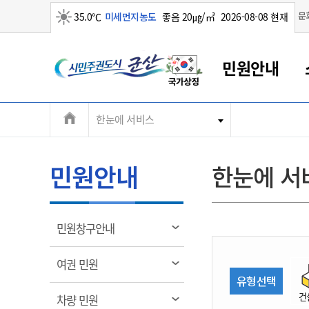
맑음
문
35.0℃
미세먼지농도
좋음 20㎍/㎥
2026-08-08 현재
시
민원안내
민
전
한눈에 서비스
군산새만금
민원안내
소통참여
생활복지
경제산업
정보공개
군산소개
전북소개
주
군산에서 시작되는 새만금
전북특별자치도 소개
군산사랑상품권
민원창구안내
정보공개제도
복지/보건
시정알림
군산시 비전
체
권
민원이용안내
시정소식
인구정책
상품권 안내
제도안내
전북특별자치도란?
메
민원안내
한눈에 서
민원수수료
시험/채용
통합돌봄
상품권 공지사항
비공개대상정보
전북특별자치도 용어 Q&A
뉴
도
종합민원창구
보도자료
주민복지
상품권 Q&A
불복구제절차
자료실
시
아름다운 배려창구
행사안내
아동/청소년
상품권 이용규약
수수료
열
민원창구안내
홍보영상 게시판
토지정보민원창구
행사일정표
여성/가족
판매대행점 조회
정보공개서식
림
군
대표전화
대표전화
대표전화
대표전화
대표전화
대표전화
대표전화
대표전화
063-454-4000
063-454-4000
063-454-4000
063-454-4000
063-454-4000
063-454-4000
063-454-4000
063-454-4000
열
여권 민원
무인민원발급기
교육안내
노인복지
지류상품권 재고조회
림
유형선택
산
보건소식
장애인복지
부서 및 담당자 연락처
부서 및 담당자 연락처
부서 및 담당자 연락처
부서 및 담당자 연락처
부서 및 담당자 연락처
부서 및 담당자 연락처
부서 및 담당자 연락처
부서 및 담당자 연락처
건
열
차량 민원
고시공고
사회서비스(바우처)