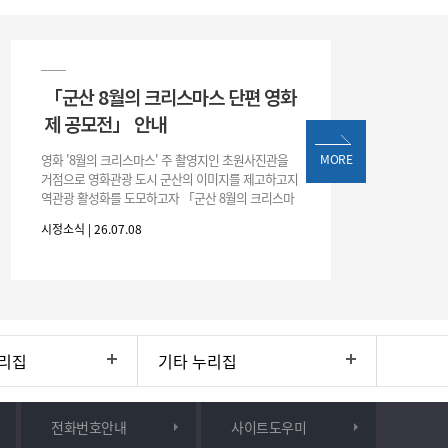
「군산 8월의 크리스마스 단편 영화
제 공모전」 안내
영화 '8월의 크리스마스' 주 촬영지인 초원사진관을
MORE
거점으로 영화관광 도시 군산의 이미지를 제고하고지
역관광 활성화를 도모하고자 「군산 8월의 크리스마
스 단편 영화제 공모전」을 다음과 같이 개최하오니
시정소식 | 26.07.08
많은 관심과 참여 바랍니다. □ 개
리집
기타 누리집
전화번호안내
사이트도우미