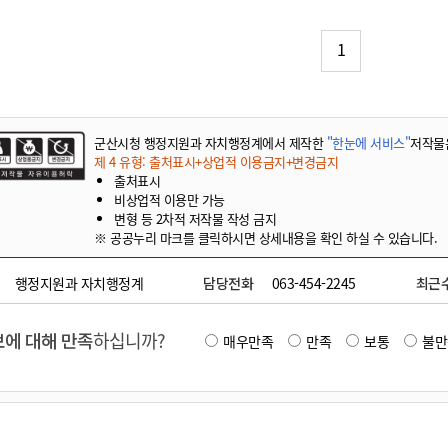
기부자 예우제
기부자 명예의 전당
1
기금사업
군산시 답례품
고향사랑기부제 소식
군산시청 행정지원과 자치행정계에서 제작한
"한눈에 서비스"
저작물
제 4 유형: 출처표시+상업적 이용금지+변경금지
출처표시
비상업적 이용만 가능
변형 등 2차적 저작물 작성 금지
※ 공공누리 마크를 클릭하시면 상세내용을 확인 하실 수 있습니다.
행정지원과 자치행정계
담당전화
063-454-2245
최근
에 대해 만족
하십니까?
매우만족
만족
보통
불만