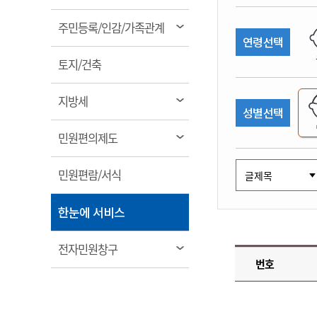
림
계약정보공개
전화번호안내
전화번호안내
전화번호안내
전화번호안내
전화번호안내
전화번호안내
전화번호안내
전화번호안내
군산시보
장사정보
열
주민등록/인감/가족관계
입찰/계약정보
연령선택
읍면동소식
주민복지 안내서
주요시책
림
수산업
찾아오시는길
찾아오시는길
찾아오시는길
찾아오시는길
찾아오시는길
찾아오시는길
찾아오시는길
찾아오시는길
용역과제
열
민원편의제도
토지/건축
웹진 열린군산
시정계획
어업현황
림
타기관소식
민원 1회방문 처리제
주요업무
수산물 안전정보
열
지방세
성별선택
어디서나 민원처리제
시정백서
림
군산수산물 소비촉진행사
상품권 구매 사용 및 관리
사전심사 청구제도
열
민원편의제도
군산 특화 수산물
림
민원인 후견인제
열
민원편람/서식
복합민원 상담예약제
림
폐업신고 원스톱서비스
열
한눈에 서비스
납세자 보호관제도
림
『안심상속』 원스톱 서비
열
전자민원창구
스
번호
림