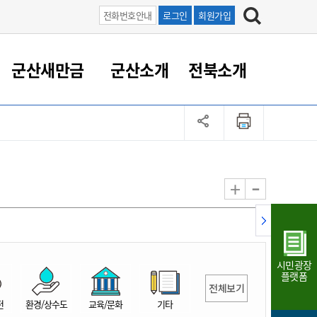
전화번호안내
로그인
회원가입
군산새만금
군산소개
전북소개
정 대응
족관계
부서/업무
RE100의 중심 새만금
도시/공원/주택
산업인프라
정책실명제
토지/건축
읍면동 안내
군산새만금 홍보 영상
조직운영6대지표
농업/축산업
도시재생
지방세
족관계
도시계획/지구단위계획
군산국가산업단지
정책실명제 안내
지방세
도시재생사업
민선8기 농업비전/발전방
공무원 정원
향
-
+
공원녹지
군산2국가산업단지
국민신청실명제안내
지방세환급금신청
도시재생(현장)지원센터
과장급이상 상위직 비율
농산물 유통
식
주택
새만금산업단지
정책실명제 중점관리 대상
지방세 상담챗봇
도시재생시설 현황
공무원 1인당 주민수
가축방역
자료실
자유무역지역
도시재생 공지/행사
현장공무원 비율
동물복지
지방산업단지
재정규모대비 인건비운영
시민광장
농공단지
실국본부수
플랫폼
전체보기
림 서비
산업단지 지도
내고장 알리미
전
환경/상수도
교육/문화
기타
구
항만/여객/공항/철도/컨벤